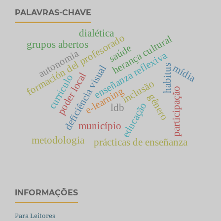
PALAVRAS-CHAVE
dialética
formación del profesorado
herança cultural
grupos abertos
saúde
autonomia
enseñanza reflexiva
mídia
habitus
deficiência visual
poder local
currículo
inclusão
e-learning
participação
gênero
educação
ldb
município
metodologia
prácticas de enseñanza
INFORMAÇÕES
Para Leitores