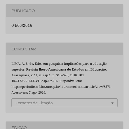
PUBLICADO
04/05/2016
COMO CITAR
LIMA, A. B. de. Ética em pesquisa: implicações para a educação
superior.
Revista Ibero-Americana de Estudos em Educação
,
Araraquara, v. 11, n. esp.1, p. 516–526, 2016. DOI:
10.21723/RIAEE.v11.esp.1.p516. Disponível em:
https://periodicos.fclar.unesp.br/iberoamericana/article/view/8571.
Acesso em: 7 ago. 2026.
Fomatos de Citação
EDIÇÃO