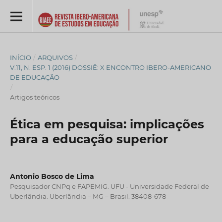
INÍCIO
/
ARQUIVOS
/
V.11, N. ESP. 1 (2016) DOSSIÊ: X ENCONTRO IBERO-AMERICANO
DE EDUCAÇÃO
/
Artigos teóricos
Ética em pesquisa: implicações
para a educação superior
Antonio Bosco de Lima
Pesquisador CNPq e FAPEMIG. UFU - Universidade Federal de
Uberlândia. Uberlândia – MG – Brasil. 38408-678