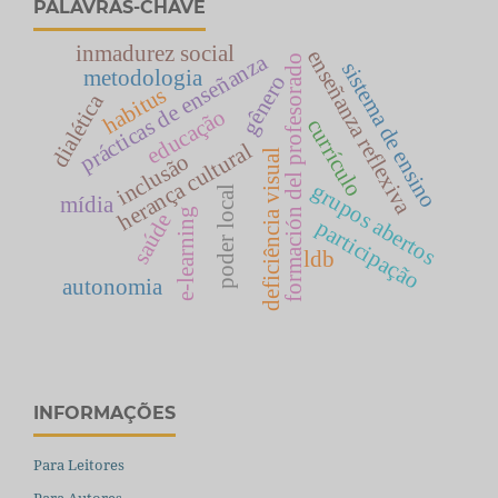
PALAVRAS-CHAVE
inmadurez social
enseñanza reflexiva
prácticas de enseñanza
formación del profesorado
sistema de ensino
metodologia
gênero
habitus
dialética
educação
currículo
herança cultural
deficiência visual
inclusão
grupos abertos
poder local
mídia
e-learning
saúde
participação
ldb
autonomia
INFORMAÇÕES
Para Leitores