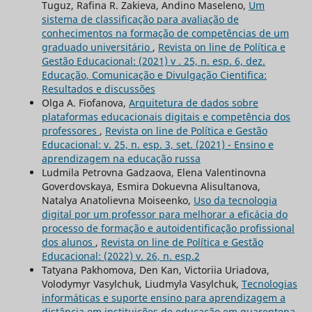
Tuguz, Rafina R. Zakieva, Andino Maseleno,
Um
sistema de classificação para avaliação de
conhecimentos na formação de competências de um
graduado universitário
,
Revista on line de Política e
Gestão Educacional: (2021) v . 25, n. esp. 6, dez.
Educação, Comunicação e Divulgação Cientifica:
Resultados e discussões
Olga A. Fiofanova,
Arquitetura de dados sobre
plataformas educacionais digitais e competência dos
professores
,
Revista on line de Política e Gestão
Educacional: v. 25, n. esp. 3, set. (2021) - Ensino e
aprendizagem na educação russa
Ludmila Petrovna Gadzaova, Elena Valentinovna
Goverdovskaya, Esmira Dokuevna Alisultanova,
Natalya Anatolievna Moiseenko,
Uso da tecnologia
digital por um professor para melhorar a eficácia do
processo de formação e autoidentificação profissional
dos alunos
,
Revista on line de Política e Gestão
Educacional: (2022) v. 26, n. esp.2
Tatyana Pakhomova, Den Kan, Victoriia Uriadova,
Volodymyr Vasylchuk, Liudmyla Vasylchuk,
Tecnologias
informáticas e suporte ensino para aprendizagem a
distância em instituições de educação em quarentena