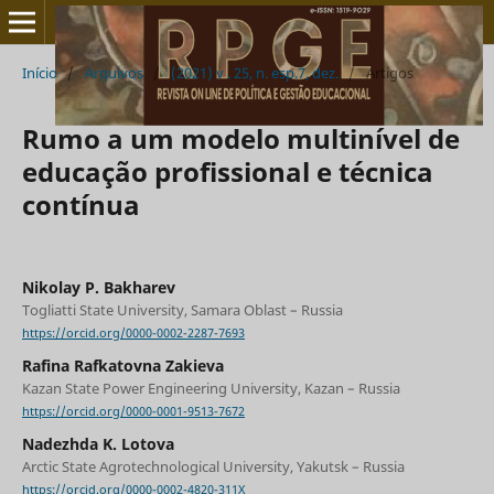
Início
/
Arquivos
/
(2021) v . 25, n. esp.7, dez.
/
Artigos
Rumo a um modelo multinível de
educação profissional e técnica
contínua
Nikolay P. Bakharev
Togliatti State University, Samara Oblast – Russia
https://orcid.org/0000-0002-2287-7693
Rafina Rafkatovna Zakieva
Kazan State Power Engineering University, Kazan – Russia
https://orcid.org/0000-0001-9513-7672
Nadezhda K. Lotova
Arctic State Agrotechnological University, Yakutsk – Russia
https://orcid.org/0000-0002-4820-311X