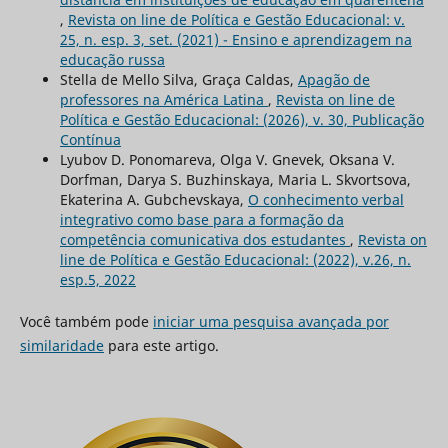
,
Revista on line de Política e Gestão Educacional: v.
25, n. esp. 3, set. (2021) - Ensino e aprendizagem na
educação russa
Stella de Mello Silva, Graça Caldas,
Apagão de
professores na América Latina
,
Revista on line de
Política e Gestão Educacional: (2026), v. 30, Publicação
Contínua
Lyubov D. Ponomareva, Olga V. Gnevek, Oksana V.
Dorfman, Darya S. Buzhinskaya, Maria L. Skvortsova,
Ekaterina A. Gubchevskaya,
O conhecimento verbal
integrativo como base para a formação da
competência comunicativa dos estudantes
,
Revista on
line de Política e Gestão Educacional: (2022), v.26, n.
esp.5, 2022
Você também pode
iniciar uma pesquisa avançada por
similaridade
para este artigo.