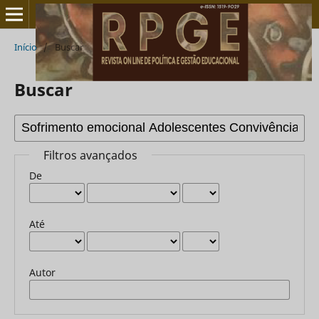
Início
/
Buscar
Buscar
Filtros avançados
De
Até
Autor