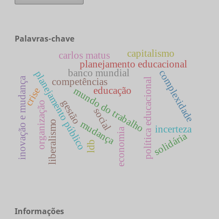
Palavras-chave
capitalismo
carlos matus
planejamento educacional
banco mundial
complexidade
planejamento público
inovação e mudança
competências
política educacional
educação
mundo do trabalho
crise
gestão
organização
social
mudança
liberalismo
incerteza
economia
solidária
ldb
Informações