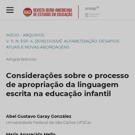
INÍCIO
/
ARQUIVOS
/
V. 11, N. ESP. 4, (2016) DOSSIÊ: ALFABETIZAÇÃO: DESAFIOS
ATUAIS E NOVAS ABORDAGENS
/
Artigos teóricos
Considerações sobre o processo
de apropriação da linguagem
escrita na educação infantil
Abel Gustavo Garay González
Universidade Federal de São Carlos-UFSCar.
Maria Aparecida Mello