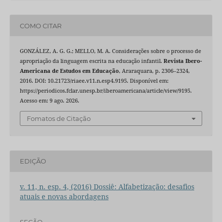
COMO CITAR
GONZÁLEZ, A. G. G.; MELLO, M. A. Considerações sobre o processo de
apropriação da linguagem escrita na educação infantil.
Revista Ibero-
Americana de Estudos em Educação
, Araraquara, p. 2306–2324,
2016. DOI: 10.21723/riaee.v11.n.esp4.9195. Disponível em:
https://periodicos.fclar.unesp.br/iberoamericana/article/view/9195.
Acesso em: 9 ago. 2026.
Fomatos de Citação
EDIÇÃO
v. 11, n. esp. 4, (2016) Dossiê: Alfabetização: desafios
atuais e novas abordagens