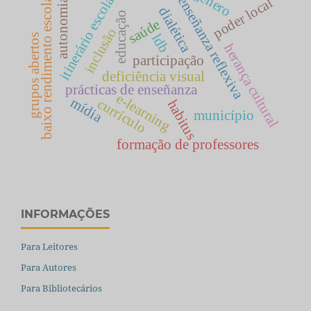
gênero
itinerário escolar
baixo rendimento escolar
enseñanza reflexiva
poder local
autonomia
dialética
educação
saúde
inclusão
ldb
grupos abertos
herança cultural
participação
deficiência visual
prácticas de enseñanza
e-learning
mídia
currículo
habitus
município
formação de professores
INFORMAÇÕES
Para Leitores
Para Autores
Para Bibliotecários