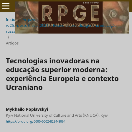
Início
/
Arquivos
/
v. 25, n. esp. 3, set. (2021) - Ensino e aprendizagem na educação
russa
/
Artigos
Tecnologias inovadoras na
educação superior moderna:
experiência Europeia e contexto
Ucraniano
Mykhailo Poplavskyi
Kyiv National University of Culture and Arts (KNUCA), Kyiv
https://orcid.org/0000-0002-8234-8064