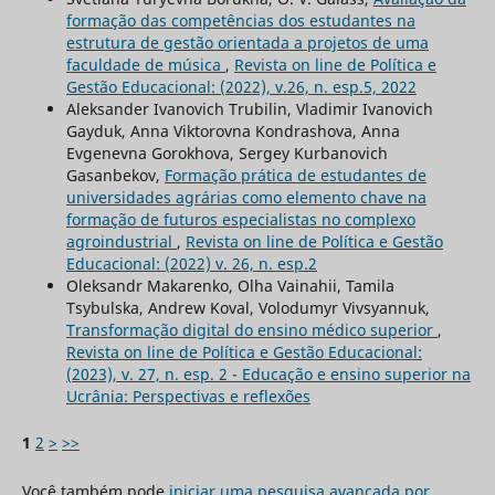
formação das competências dos estudantes na
estrutura de gestão orientada a projetos de uma
faculdade de música
,
Revista on line de Política e
Gestão Educacional: (2022), v.26, n. esp.5, 2022
Aleksander Ivanovich Trubilin, Vladimir Ivanovich
Gayduk, Anna Viktorovna Kondrashova, Anna
Evgenevna Gorokhova, Sergey Kurbanovich
Gasanbekov,
Formação prática de estudantes de
universidades agrárias como elemento chave na
formação de futuros especialistas no complexo
agroindustrial
,
Revista on line de Política e Gestão
Educacional: (2022) v. 26, n. esp.2
Oleksandr Makarenko, Olha Vainahii, Tamila
Tsybulska, Andrew Koval, Volodumyr Vivsyannuk,
Transformação digital do ensino médico superior
,
Revista on line de Política e Gestão Educacional:
(2023), v. 27, n. esp. 2 - Educação e ensino superior na
Ucrânia: Perspectivas e reflexões
1
2
>
>>
Você também pode
iniciar uma pesquisa avançada por