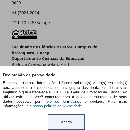
9029
A1 (2021-2024)
DOI: 10.22633/rpge
Faculdade de Ciências e Letras, Campus de
Araraquara, Unesp
Departamento Ciências da Educação
Rodovia Araraquara-Jaú, km 1
Caixa Postal 174 – CEP 14800-901
Declaração de privacidade
Araraquara – SP – Brasil
Esta revista coleta informações básicas sobre a(s) visita(s) realizada(s)
para aprimorar a experiência de navegação dos visitantes deste site,
segundo o que estabelece a LGPD (Lei Geral de Proteção de Dados). Ao
utilizar este site, você concorda com a coleta e tratamento de seus
dados pessoais por meio de formulários e cookies. Para mais
informações,
leia nossa política de privacidade.
Aceito