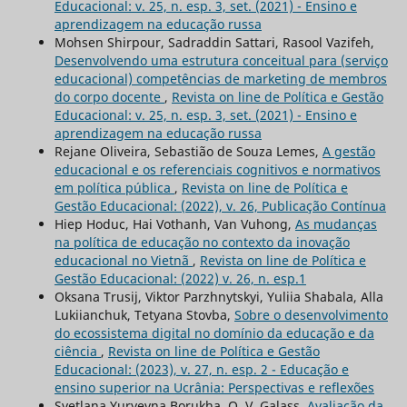
Educacional: v. 25, n. esp. 3, set. (2021) - Ensino e
aprendizagem na educação russa
Mohsen Shirpour, Sadraddin Sattari, Rasool Vazifeh,
Desenvolvendo uma estrutura conceitual para (serviço
educacional) competências de marketing de membros
do corpo docente
,
Revista on line de Política e Gestão
Educacional: v. 25, n. esp. 3, set. (2021) - Ensino e
aprendizagem na educação russa
Rejane Oliveira, Sebastião de Souza Lemes,
A gestão
educacional e os referenciais cognitivos e normativos
em política pública
,
Revista on line de Política e
Gestão Educacional: (2022), v. 26, Publicação Contínua
Hiep Hoduc, Hai Vothanh, Van Vuhong,
As mudanças
na política de educação no contexto da inovação
educacional no Vietnã
,
Revista on line de Política e
Gestão Educacional: (2022) v. 26, n. esp.1
Оksana Trusij, Viktor Parzhnytskyi, Yuliia Shabala, Alla
Lukіianchuk, Tetyana Stovba,
Sobre o desenvolvimento
do ecossistema digital no domínio da educação e da
ciência
,
Revista on line de Política e Gestão
Educacional: (2023), v. 27, n. esp. 2 - Educação e
ensino superior na Ucrânia: Perspectivas e reflexões
Svetlana Yuryevna Borukha, O. V. Galass,
Avaliação da