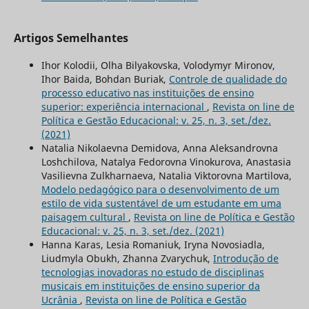
Artigos Semelhantes
Ihor Kolodii, Olha Bilyakovska, Volodymyr Mironov,
Ihor Baida, Bohdan Buriak,
Controle de qualidade do
processo educativo nas instituições de ensino
superior: experiência internacional
,
Revista on line de
Política e Gestão Educacional: v. 25, n. 3, set./dez.
(2021)
Natalia Nikolaevna Demidova, Anna Aleksandrovna
Loshchilova, Natalya Fedorovna Vinokurova, Anastasia
Vasilievna Zulkharnaeva, Natalia Viktorovna Martilova,
Modelo pedagógico para o desenvolvimento de um
estilo de vida sustentável de um estudante em uma
paisagem cultural
,
Revista on line de Política e Gestão
Educacional: v. 25, n. 3, set./dez. (2021)
Hanna Karas, Lesia Romaniuk, Iryna Novosiadla,
Liudmyla Obukh, Zhanna Zvarychuk,
Introdução de
tecnologias inovadoras no estudo de disciplinas
musicais em instituições de ensino superior da
Ucrânia
,
Revista on line de Política e Gestão