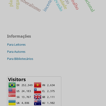
incerteza
liberalismo
evasão
Informações
Para Leitores
Para Autores
Para Bibliotecários