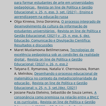
para formar estudantes de arte em universidades
pedagógicas
,
Revista on line de Política e Gestão
Educacional: v. 25, n. esp. 3, set. (2021) - Ensino e
aprendizagem na educação russa
Olga Kireeva, Inna Doronina,
O processo integrado de
desenvolvimento da cultura da informação de
estudantes universitários
,
Revista on line de Política e
Gestão Educacional: (2021) v . 25, n. esp. 6, dez.
Educação, Comunicação e Divulgação Cientifica:
Resultados e discussões
Maret Muslamovna Betilmerzaeva,
Tecnologias de
excelência pedagógica sob as condições da realidade
digital
,
Revista on line de Política e Gestão
Educacional: (2022) v. 26, n. esp.2
Tatyana E. Rymanova, Natalia V. Chernousova, Roman
A. Melnikov,
Desenhando o processo educacional de
matemática no contexto da metadisciplinaridade da
educação
,
Revista on line de Política e Gestão
Educacional: v. 25, n. 3, set./dez. (2021)
Josiane Paula Etelvino, Sebastião de Souza Lemes,
A
consonância como premissa na relação entre a BNCC
e os currículos
,
Revista on line de Política e Gestão