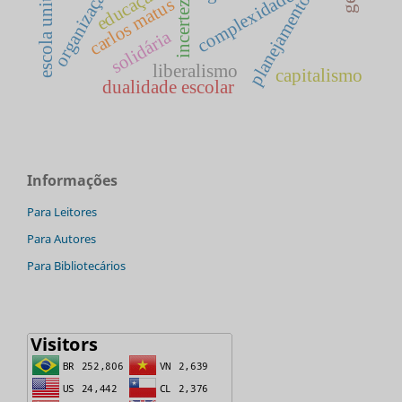
planejamento público
escola unitária
organização
educação
complexidade
incerteza
carlos matus
solidária
liberalismo
capitalismo
dualidade escolar
Informações
Para Leitores
Para Autores
Para Bibliotecários