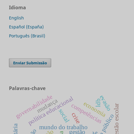
Idioma
English
Español (España)
Português (Brasil)
Enviar Submissão
Palavras-chave
governabilidade
evasão
política educacional
mudança
ldb
economia
competências
gestão escolar
social
crise
mundo do trabalho
gestão