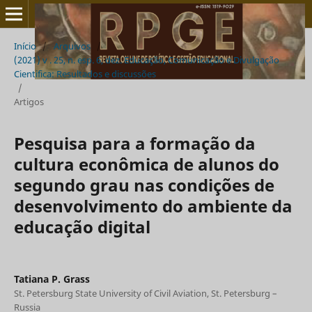
Início
/
Arquivos
/
(2021) v . 25, n. esp. 6, dez. Educação, Comunicação e Divulgação
Cientifica: Resultados e discussões
/
Artigos
Pesquisa para a formação da
cultura econômica de alunos do
segundo grau nas condições de
desenvolvimento do ambiente da
educação digital
Tatiana P. Grass
St. Petersburg State University of Civil Aviation, St. Petersburg –
Russia