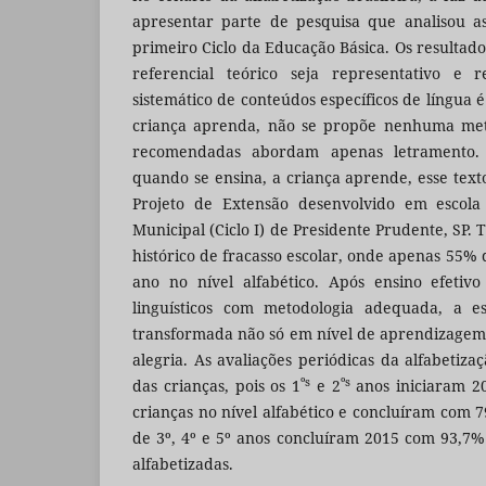
apresentar parte de pesquisa que analisou a
primeiro Ciclo da Educação Básica. Os resulta
referencial teórico seja representativo e
sistemático de conteúdos específicos de língua 
criança aprenda, não se propõe nenhuma meto
recomendadas abordam apenas letramento.
quando se ensina, a criança aprende, esse text
Projeto de Extensão desenvolvido em escol
Municipal (Ciclo I) de Presidente Prudente, SP. 
histórico de fracasso escolar, onde apenas 55% 
ano no nível alfabético. Após ensino efetiv
linguísticos com metodologia adequada, a es
transformada não só em nível de aprendizagem
alegria. As avaliações periódicas da alfabetiz
ºs
ºs
das crianças, pois os 1
e 2
anos iniciaram 2
crianças no nível alfabético e concluíram com 7
de 3º, 4º e 5º anos concluíram 2015 com 93,7
alfabetizadas.