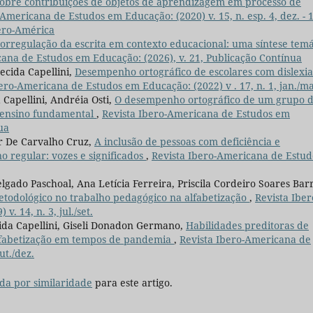
sobre contribuições de objetos de aprendizagem em processo de
-Americana de Estudos em Educação: (2020) v. 15, n. esp. 4, dez. - 
ero-América
orregulação da escrita em contexto educacional: uma síntese temá
ana de Estudos em Educação: (2026), v. 21, Publicação Contínua
cida Capellini,
Desempenho ortográfico de escolares com dislexia
ero-Americana de Estudos em Educação: (2022) v . 17, n. 1, jan./ma
Capellini, Andréia Osti,
O desempenho ortográfico de um grupo 
do ensino fundamental
,
Revista Ibero-Americana de Estudos em
ua
ar De Carvalho Cruz,
A inclusão de pessoas com deficiência e
o regular: vozes e significados
,
Revista Ibero-Americana de Estud
lgado Paschoal, Ana Letícia Ferreira, Priscila Cordeiro Soares Barr
etodológico no trabalho pedagógico na alfabetização
,
Revista Iber
 14, n. 3, jul./set.
da Capellini, Giseli Donadon Germano,
Habilidades preditoras de
 alfabetização em tempos de pandemia
,
Revista Ibero-Americana de
ut./dez.
da por similaridade
para este artigo.