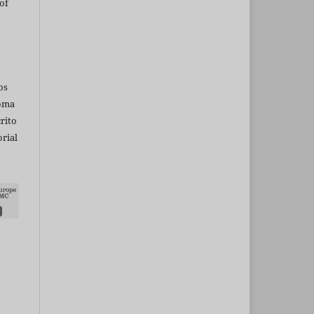
of
os
ioma
rito
rial