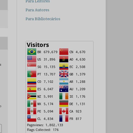
Para Leitores
Para Autores
Para Bibliotecários
.
a
o