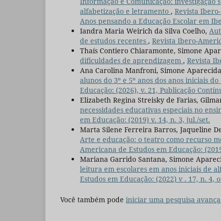
Informação e Comunicação: investigação 
alfabetização e letramento
,
Revista Ibero
Anos pensando a Educação Escolar em Ib
Iandra Maria Weirich da Silva Coelho,
Aut
de estudos recentes
,
Revista Ibero-Americ
Thaís Contiero Chiaramonte, Simone Apare
dificuldades de aprendizagem
,
Revista Ib
Ana Carolina Manfroni, Simone Aparecida 
alunos do 3º e 5º anos dos anos iniciais 
Educação: (2026), v. 21, Publicação Contín
Elizabeth Regina Streisky de Farias, Gilm
necessidades educativas especiais no ensin
em Educação: (2019) v. 14, n. 3, jul./set.
Marta Silene Ferreira Barros, Jaqueline De
Arte e educação: o teatro como recurso m
Americana de Estudos em Educação: (2019) v.
Mariana Garrido Santana, Simone Apareci
leitura em escolares em anos iniciais de
Estudos em Educação: (2022) v . 17, n. 4, o
Você também pode
iniciar uma pesquisa avança