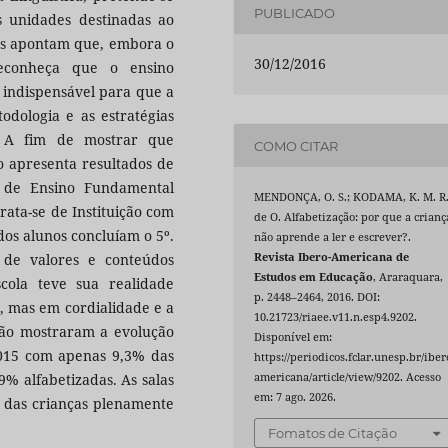
PUBLICADO
s unidades destinadas ao
dos apontam que, embora o
30/12/2016
 reconheça que o ensino
é indispensável para que a
dologia e as estratégias
 A fim de mostrar que
COMO CITAR
o apresenta resultados de
a de Ensino Fundamental
MENDONÇA, O. S.; KODAMA, K. M. R
Trata-se de Instituição com
de O. Alfabetização: por que a crianç
dos alunos concluíam o 5º.
não aprende a ler e escrever?.
o de valores e conteúdos
Revista Ibero-Americana de
Estudos em Educação
, Araraquara,
cola teve sua realidade
p. 2448–2464, 2016. DOI:
, mas em cordialidade e a
10.21723/riaee.v11.n.esp4.9202.
ação mostraram a evolução
Disponível em:
015 com apenas 9,3% das
https://periodicos.fclar.unesp.br/iber
9% alfabetizadas. As salas
americana/article/view/9202. Acesso
em: 7 ago. 2026.
% das crianças plenamente
Fomatos de Citação