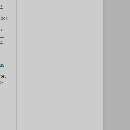
15
tica
 e
r.
de
os
os,
o-