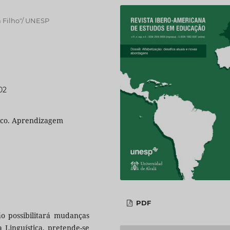
a Filho"/ UNESP
02
tico. Aprendizagem
PDF
ão possibilitará mudanças
a Linguística, pretende-se