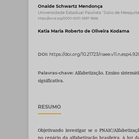
Onaide Schwartz Mendonça
Universidade Estadual Paulista "Júlio de Mesquit
https://orcid.org/0000-0001-5697-9666
Katia Maria Roberto de Oliveira Kodama
DOI:
https://doi.org/10.21723/riaee.v11.n.esp4.92
Alfabetização. Ensino sistemá
Palavras-chave:
significativa.
RESUMO
Objetivando investigar se o PNAIC/Alfabetizaç
no cenário da alfabetização brasileira, à luz d