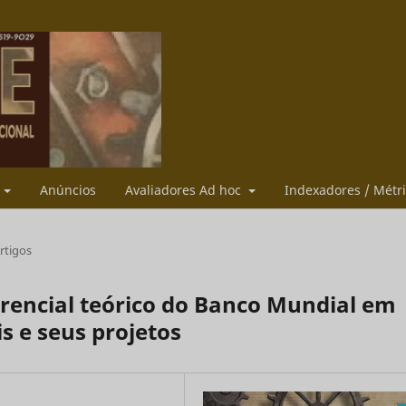
s
Anúncios
Avaliadores Ad hoc
Indexadores / Métr
rtigos
erencial teórico do Banco Mundial em
s e seus projetos