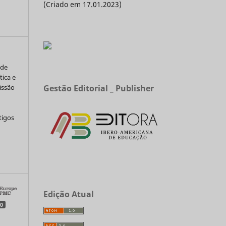
(Criado em 17.01.2023)
 de
tica e
Gestão Editorial _ Publisher
issão
tigos
a
Edição Atual
0