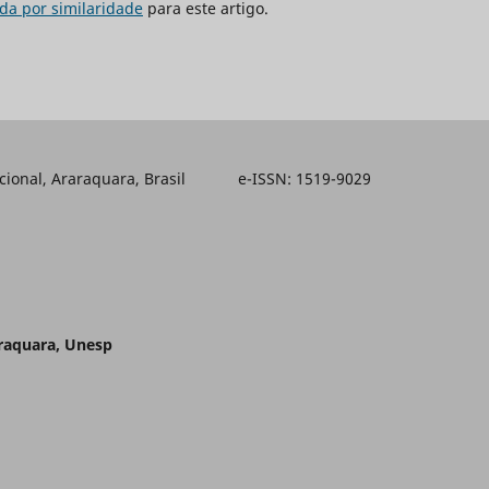
da por similaridade
para este artigo.
ducacional, Araraquara, Brasil e-ISSN: 1519-9029
araquara, Unesp