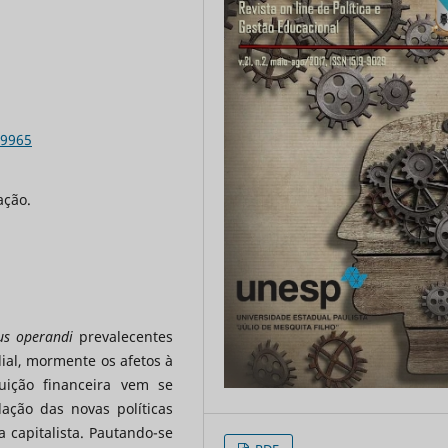
.9965
ação.
s operandi
prevalecentes
al, mormente os afetos à
uição financeira vem se
ação das novas políticas
a capitalista. Pautando-se