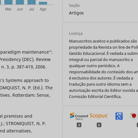
Seção
Artigos
Licença
Manuscritos aceitos e publicados são
propriedade da Revista on line de Polí
 “paradigm maintenance”:
Gestão Educacional. É vedada a subm
residency (DEC). Review
integral ou parcial do manuscrito a
qualquer outro periódico. A
 n. 3, p. 387-419, 2006.
responsabilidade do conteúdo dos ar
é exclusiva dos autores. É vedada a
k’s Systems approach to
tradução para outro idioma sem a
TROMQUIST, N. P. (Ed.). The
autorização escrita do Editor ouvida 
tives. Rotterdam: Sense,
Comissão Editorial Científica.
cal premises and
, J.; STROMQUIST, N. P.
0
0
nd alternatives.