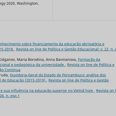
tegy 2020. Washington,
onhecimento sobre financiamento da educação obrigatória e
015-2018
,
Revista on line de Política e Gestão Educacional: v. 22, n. 
 Kolganov, Maria Borodina, Anna Basmanova,
Formação da
acional e pedagógica da universidade
,
Revista on line de Política e
ção Contínua
rruda,
Ouvidoria-Geral do Estado de Pernambuco: análise dos
al de Educação (2015-2019)
,
Revista on line de Política e Gestão
 e sua influência na educação superior no Vietnã hoje
,
Revista on 
26, n. esp.1