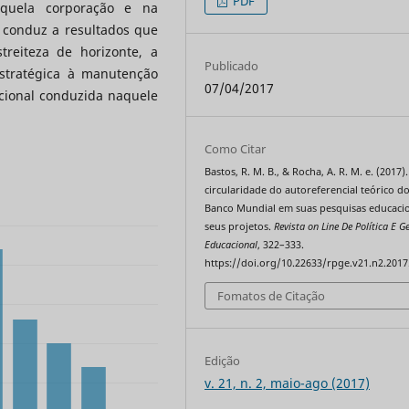
PDF
aquela corporação e na
o conduz a resultados que
treiteza de horizonte, a
Publicado
estratégica à manutenção
07/04/2017
cional conduzida naquele
Como Citar
Bastos, R. M. B., & Rocha, A. R. M. e. (2017).
circularidade do autoreferencial teórico d
Banco Mundial em suas pesquisas educacio
seus projetos.
Revista on Line De Política E G
Educacional
, 322–333.
https://doi.org/10.22633/rpge.v21.n2.2017
Fomatos de Citação
Edição
v. 21, n. 2, maio-ago (2017)