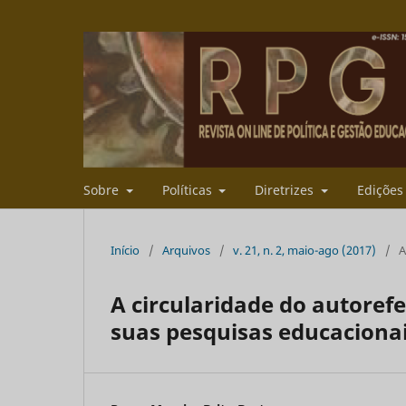
Sobre
Políticas
Diretrizes
Ediçõe
Início
/
Arquivos
/
v. 21, n. 2, maio-ago (2017)
/
A
A circularidade do autoref
suas pesquisas educacionai