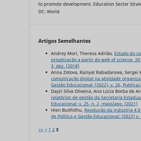
to promote development. Education Sector Stra
DC: World
Artigos Semelhantes
Andrey Mori, Theresa Adrião,
Estado do c
privatização a partir do web of science, 2
3, dez. (2018)
Anna Zotova, Raziуat Rabadanova, Sergei
comunicação digital na atividade organiz
Gestão Educacional: (2022), v. 26, Publica
Dayzi Silva Oliveira, Ana Lúcia Borba de A
relatórios de gestão da Secretaria Estadu
Educacional: v. 25, n. 2, maio/ago. (2021)
Hien Buithithu,
Revolução da indústria 4.0
de Política e Gestão Educacional: (2022) v. 
<<
<
1
2
3