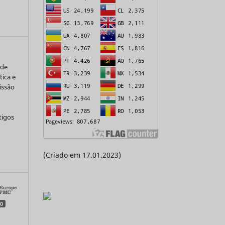
 de
tica e
issão
tigos
a
(Criado em 17.01.2023)
0