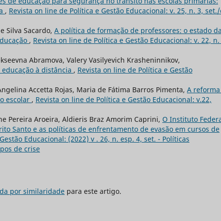
s de educação para segurança no trânsito nas escolas primárias:
ia
,
Revista on line de Política e Gestão Educacional: v. 25, n. 3, set.
e Silva Sacardo,
A política de formação de professores: o estado d
 educação
,
Revista on line de Política e Gestão Educacional: v. 22, n.
kseevna Abramova, Valery Vasilyevich Krasheninnikov,
 educação à distância
,
Revista on line de Política e Gestão
Angelina Accetta Rojas, Maria de Fátima Barros Pimenta,
A reforma
ão escolar
,
Revista on line de Política e Gestão Educacional: v.22,
ne Pereira Aroeira, Aldieris Braz Amorim Caprini,
O Instituto Feder
rito Santo e as políticas de enfrentamento de evasão em cursos de
Gestão Educacional: (2022) v . 26, n. esp. 4, set. - Políticas
pos de crise
da por similaridade
para este artigo.