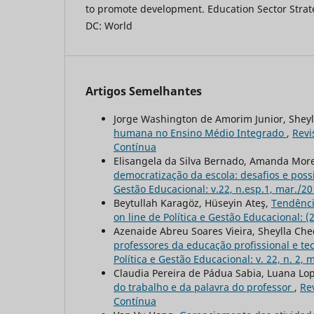
to promote development. Education Sector Stra
DC: World
Artigos Semelhantes
Jorge Washington de Amorim Junior, Sheyll
humana no Ensino Médio Integrado
,
Revi
Contínua
Elisangela da Silva Bernado, Amanda More
democratização da escola: desafios e poss
Gestão Educacional: v.22, n.esp.1, mar./2
Beytullah Karagöz, Hüseyin Ateş,
Tendênci
on line de Política e Gestão Educacional: (
Azenaide Abreu Soares Vieira, Sheylla Che
professores da educação profissional e t
Política e Gestão Educacional: v. 22, n. 2, 
Claudia Pereira de Pádua Sabia, Luana Lo
do trabalho e da palavra do professor
,
Rev
Contínua