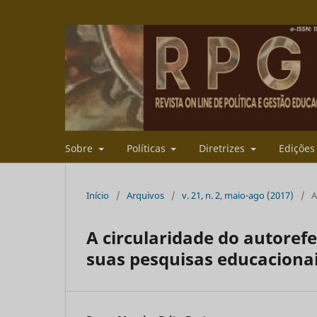
Sobre
Políticas
Diretrizes
Ediçõe
Início
/
Arquivos
/
v. 21, n. 2, maio-ago (2017)
/
A
A circularidade do autoref
suas pesquisas educacionai