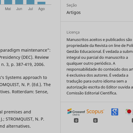
Seção
Artigos
Licença
Manuscritos aceitos e publicados são
propriedade da Revista on line de Polí
 “paradigm maintenance”:
Gestão Educacional. É vedada a subm
residency (DEC). Review
integral ou parcial do manuscrito a
qualquer outro periódico. A
 n. 3, p. 387-419, 2006.
responsabilidade do conteúdo dos ar
é exclusiva dos autores. É vedada a
k’s Systems approach to
tradução para outro idioma sem a
TROMQUIST, N. P. (Ed.). The
autorização escrita do Editor ouvida 
tives. Rotterdam: Sense,
Comissão Editorial Científica.
cal premises and
, J.; STROMQUIST, N. P.
0
0
nd alternatives.