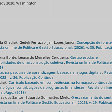
tegy 2020. Washington,
a Chediak, Gedeli Ferrazzo, Jair Lopes Junior,
Concepção de forma
sta on line de Política e Gestão Educacional: (2026), v. 30, Publicaç
ira Borde, Leonardo Meirelles Cerqueira,
Gestão escolar e
ibilidades de uma construção coletiva
,
Revista on line de Política e
018
as na pesquisa de aprendizagem baseada em jogos digitais
,
Revi
2022), v. 26, Publicação Contínua
diak,
Currículo baseado em competências na formação continuada
ecnológica: contribuições de programas finlandeses
,
Revista on lin
maio/ago. (2018)
pes dos Santos, Eduardo Guimarães Mielo,
O esvaziamento do sent
ista on line de Política e Gestão Educacional: (2025), v. 29, Publica