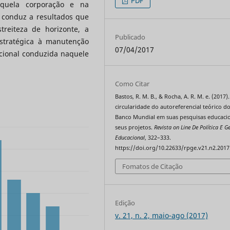
PDF
aquela corporação e na
o conduz a resultados que
treiteza de horizonte, a
Publicado
estratégica à manutenção
07/04/2017
cional conduzida naquele
Como Citar
Bastos, R. M. B., & Rocha, A. R. M. e. (2017).
circularidade do autoreferencial teórico d
Banco Mundial em suas pesquisas educacio
seus projetos.
Revista on Line De Política E G
Educacional
, 322–333.
https://doi.org/10.22633/rpge.v21.n2.2017
Fomatos de Citação
Edição
v. 21, n. 2, maio-ago (2017)