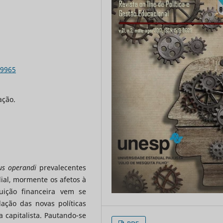
.9965
ação.
s operandi
prevalecentes
al, mormente os afetos à
uição financeira vem se
ação das novas políticas
a capitalista. Pautando-se