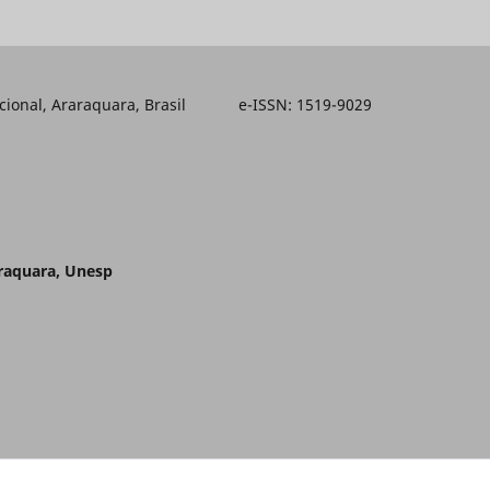
ducacional, Araraquara, Brasil e-ISSN: 1519-9029
araquara, Unesp