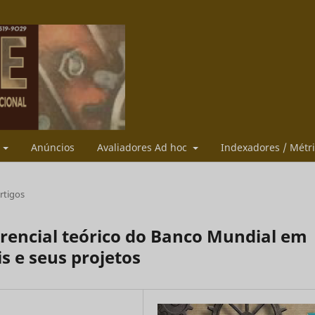
s
Anúncios
Avaliadores Ad hoc
Indexadores / Métr
rtigos
erencial teórico do Banco Mundial em
s e seus projetos