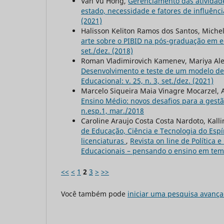
Van Vu Hong,
Gerenciamento das atividade
estado, necessidade e fatores de influênc
(2021)
Halisson Keliton Ramos dos Santos, Michel
arte sobre o PIBID na pós-graduação em
set./dez. (2018)
Roman Vladimirovich Kamenev, Mariya Ale
Desenvolvimento e teste de um modelo de
Educacional: v. 25, n. 3, set./dez. (2021)
Marcelo Siqueira Maia Vinagre Mocarzel, 
Ensino Médio: novos desafios para a gest
n.esp.1, mar./2018
Caroline Araujo Costa Costa Nardoto, Kalli
de Educação, Ciência e Tecnologia do Espí
licenciaturas
,
Revista on line de Política e 
Educacionais – pensando o ensino em tem
<<
<
1
2
3
>
>>
Você também pode
iniciar uma pesquisa avança