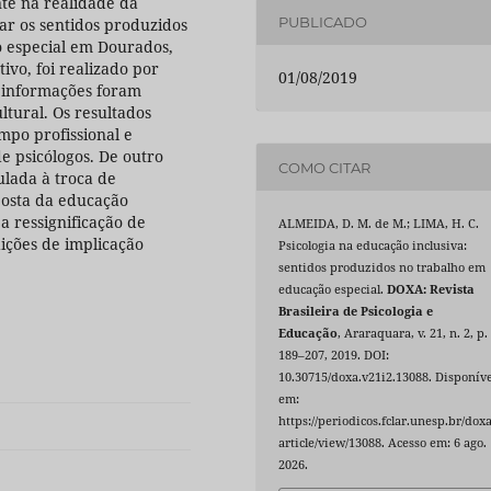
nte na realidade da
PUBLICADO
gar os sentidos produzidos
o especial em Dourados,
ivo, foi realizado por
01/08/2019
s informações foram
ltural. Os resultados
mpo profissional e
e psicólogos. De outro
COMO CITAR
ulada à troca de
posta da educação
a ressignificação de
ALMEIDA, D. M. de M.; LIMA, H. C.
ições de implicação
Psicologia na educação inclusiva:
sentidos produzidos no trabalho em
educação especial.
DOXA: Revista
Brasileira de Psicologia e
Educação
, Araraquara, v. 21, n. 2, p.
189–207, 2019. DOI:
10.30715/doxa.v21i2.13088. Disponíve
em:
https://periodicos.fclar.unesp.br/doxa
article/view/13088. Acesso em: 6 ago.
2026.