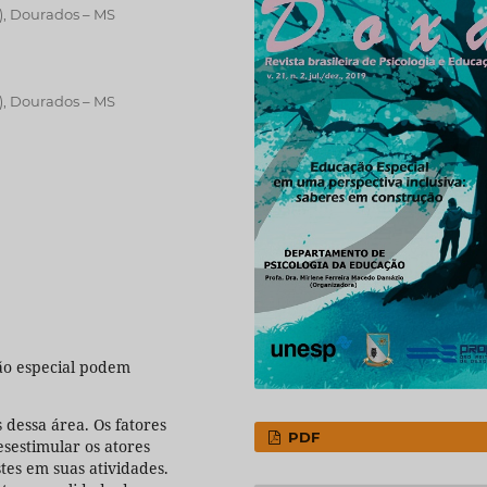
, Dourados – MS
, Dourados – MS
ão especial podem
 dessa área. Os fatores
PDF
sestimular os atores
es em suas atividades.