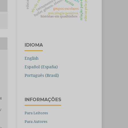
butler. gênero. identidade. feminismo.
educar pela pesquisa.
relação pais-filhos.
treinamento de pais
educação
século xx
escrita
grupos escolares
psicologia positiva.
histórias em quadrinhos
IDIOMA
English
Español (España)
Português (Brasil)
l
INFORMAÇÕES
/
Para Leitores
Para Autores