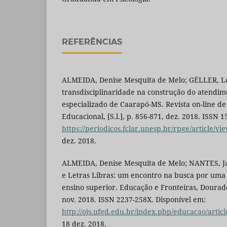
REFERÊNCIAS
ALMEIDA, Denise Mesquita de Melo; GÉLLER, Léa
transdisciplinaridade na construção do atendim
especializado de Caarapó-MS. Revista on-line de 
Educacional, [S.l.], p. 856-871, dez. 2018. ISSN 
https://periodicos.fclar.unesp.br/rpge/article/vi
dez. 2018.
ALMEIDA, Denise Mesquita de Melo; NANTES, Jan
e Letras Libras: um encontro na busca por uma
ensino superior. Educação e Fronteiras, Dourados,
nov. 2018. ISSN 2237-258X. Disponível em:
http://ojs.ufgd.edu.br/index.php/educacao/artic
18 dez. 2018.