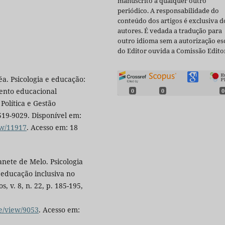
manuscrito a qualquer outro
periódico. A responsabilidade do
conteúdo dos artigos é exclusiva d
autores. É vedada a tradução para
outro idioma sem a autorização esc
do Editor ouvida a Comissão Editor
. Psicologia e educação:
ento educacional
0
0
0
Política e Gestão
1519-9029. Disponível em:
ew/11917
. Acesso em: 18
ete de Melo. Psicologia
 educação inclusiva no
 v. 8, n. 22, p. 185-195,
le/view/9053
. Acesso em: