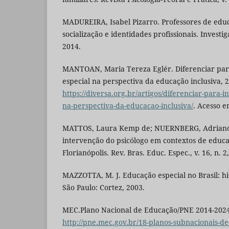
MADUREIRA, Isabel Pizarro. Professores de educ
socialização e identidades profissionais. Investig
2014.
MANTOAN, Maria Tereza Eglér. Diferenciar para
especial na perspectiva da educação inclusiva, 
https://diversa.org.br/artigos/diferenciar-para-i
na-perspectiva-da-educacao-inclusiva/
. Acesso e
MATTOS, Laura Kemp de; NUERNBERG, Adriano
intervenção do psicólogo em contextos de educ
Florianópolis. Rev. Bras. Educ. Espec., v. 16, n. 2
MAZZOTTA, M. J. Educação especial no Brasil: hist
São Paulo: Cortez, 2003.
MEC.Plano Nacional de Educação/PNE 2014-2024
http://pne.mec.gov.br/18-planos-subnacionais-d