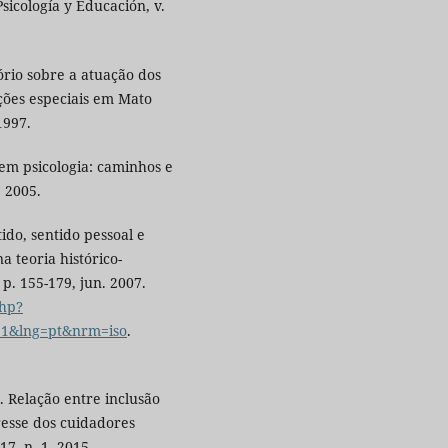
Psicología y Educación, v.
io sobre a atuação dos
ções especiais em Mato
1997.
em psicologia: caminhos e
, 2005.
do, sentido pessoal e
a teoria histórico-
 p. 155-179, jun. 2007.
php?
011&lng=pt&nrm=iso
.
Relação entre inclusão
resse dos cuidadores
17, n. 1, 2015.