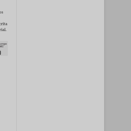
os
rita
ial.