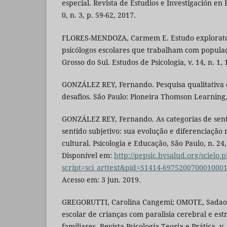
especial. Revista de Estudios e Investigación en 
0, n. 3, p. 59-62, 2017.
FLORES-MENDOZA, Carmem E. Estudo exploratór
psicólogos escolares que trabalham com popula
Grosso do Sul. Estudos de Psicologia, v. 14, n. 1, 
GONZÁLEZ REY, Fernando. Pesquisa qualitativa 
desafios. São Paulo: Pioneira Thomson Learning
GONZÁLEZ REY, Fernando. As categorias de senti
sentido subjetivo: sua evolução e diferenciação n
cultural. Psicologia e Educação, São Paulo, n. 24,
Disponível em:
http://pepsic.bvsalud.org/scielo.
script=sci_arttext&pid=S1414-69752007000100
Acesso em: 3 jun. 2019.
GREGORUTTI, Carolina Cangemi; OMOTE, Sadao. 
escolar de crianças com paralisia cerebral e est
familiares. Revista Psicologia-Teoria e Prática, v. 