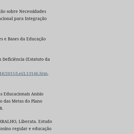
ção sobre Necessidades
acional para Integração
zes e Bases da Educação
 Deficiência (Estatuto da
018/2015/Lei/L13146.htm
.
as Educacionais Anísio
to das Metas do Plano
8.
RRALHO, Liberata. Estudo
nsino regular e educação