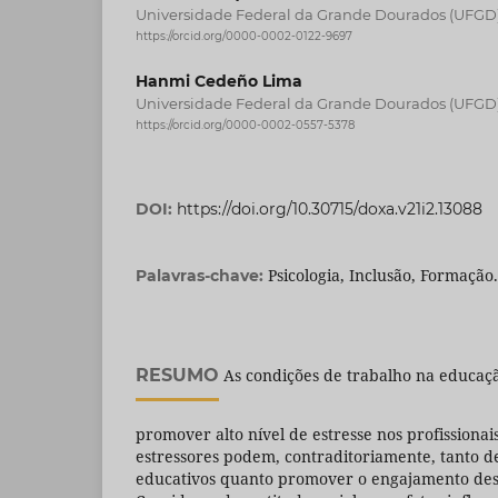
Universidade Federal da Grande Dourados (UFGD)
https://orcid.org/0000-0002-0122-9697
Hanmi Cedeño Lima
Universidade Federal da Grande Dourados (UFGD)
https://orcid.org/0000-0002-0557-5378
DOI:
https://doi.org/10.30715/doxa.v21i2.13088
Psicologia, Inclusão, Formação.
Palavras-chave:
RESUMO
As condições de trabalho na educaç
promover alto nível de estresse nos profissionais
estressores podem, contraditoriamente, tanto de
educativos quanto promover o engajamento dest