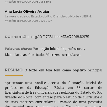
https://orcid.org/0000-0003-3988-3915
Ana Lúcia Oliveira Aguiar
Universidade do Estado do Rio Grande do Norte - UERN.
https://orcid.org/0000-0003-3626-2427
DOI:
https://doi.org/10.21723/riaee.v13.n3.2018.10975
Formação inicial de professores,
Palavras-chave:
Licenciaturas, Currículo, Matrizes curriculares
RESUMO
O texto em tela tem como objetivo principal
apresentar uma análise acerca da formação inicial de
professores da Educação Básica em 58 cursos de
licenciatura de três universidades públicas do Estado do Rio
Grande do Norte, com ênfase para o estudo de currículos e
de suas matrizes curriculares. Trata-se de uma pesquisa
documental que se apoia na análise de documentos