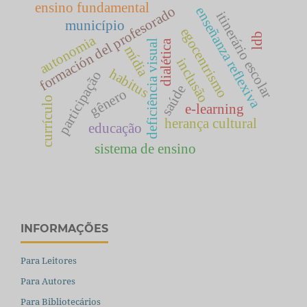
ensino fundamental
formación del profesorado
enseñanza reflexiva
itinerário escolar
município
egocentrismo
ldb
autonomia
dialética
deficiência visual
mídia
inclusão
habitus
participação
saúde
gênero
currículo
e-learning
herança cultural
educação
sistema de ensino
INFORMAÇÕES
Para Leitores
Para Autores
Para Bibliotecários