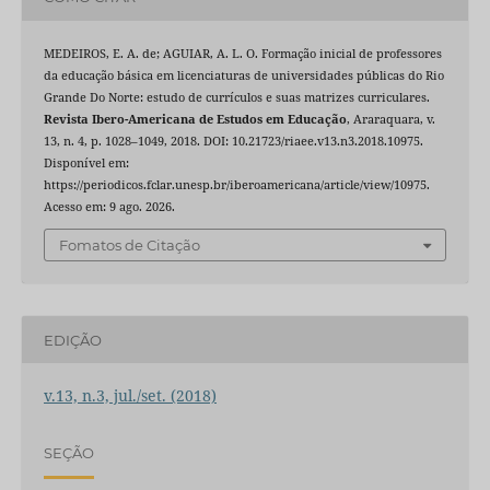
MEDEIROS, E. A. de; AGUIAR, A. L. O. Formação inicial de professores
da educação básica em licenciaturas de universidades públicas do Rio
Grande Do Norte: estudo de currículos e suas matrizes curriculares.
Revista Ibero-Americana de Estudos em Educação
, Araraquara, v.
13, n. 4, p. 1028–1049, 2018. DOI: 10.21723/riaee.v13.n3.2018.10975.
Disponível em:
https://periodicos.fclar.unesp.br/iberoamericana/article/view/10975.
Acesso em: 9 ago. 2026.
Fomatos de Citação
EDIÇÃO
v.13, n.3, jul./set. (2018)
SEÇÃO