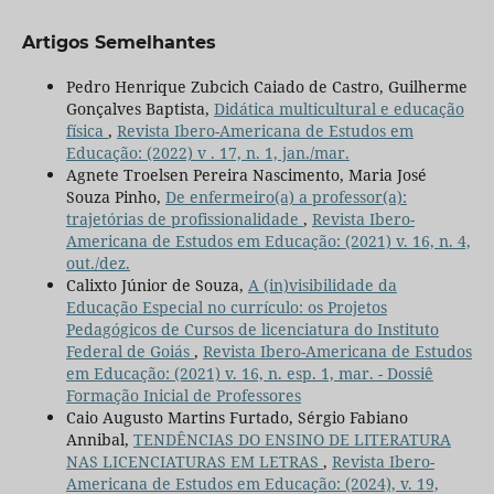
Artigos Semelhantes
Pedro Henrique Zubcich Caiado de Castro, Guilherme
Gonçalves Baptista,
Didática multicultural e educação
física
,
Revista Ibero-Americana de Estudos em
Educação: (2022) v . 17, n. 1, jan./mar.
Agnete Troelsen Pereira Nascimento, Maria José
Souza Pinho,
De enfermeiro(a) a professor(a):
trajetórias de profissionalidade
,
Revista Ibero-
Americana de Estudos em Educação: (2021) v. 16, n. 4,
out./dez.
Calixto Júnior de Souza,
A (in)visibilidade da
Educação Especial no currículo: os Projetos
Pedagógicos de Cursos de licenciatura do Instituto
Federal de Goiás
,
Revista Ibero-Americana de Estudos
em Educação: (2021) v. 16, n. esp. 1, mar. - Dossiê
Formação Inicial de Professores
Caio Augusto Martins Furtado, Sérgio Fabiano
Annibal,
TENDÊNCIAS DO ENSINO DE LITERATURA
NAS LICENCIATURAS EM LETRAS
,
Revista Ibero-
Americana de Estudos em Educação: (2024), v. 19,