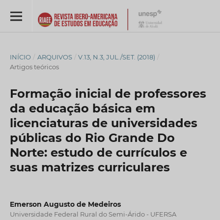
INÍCIO
/
ARQUIVOS
/
V.13, N.3, JUL./SET. (2018)
/
Artigos teóricos
Formação inicial de professores
da educação básica em
licenciaturas de universidades
públicas do Rio Grande Do
Norte: estudo de currículos e
suas matrizes curriculares
Emerson Augusto de Medeiros
Universidade Federal Rural do Semi-Árido - UFERSA