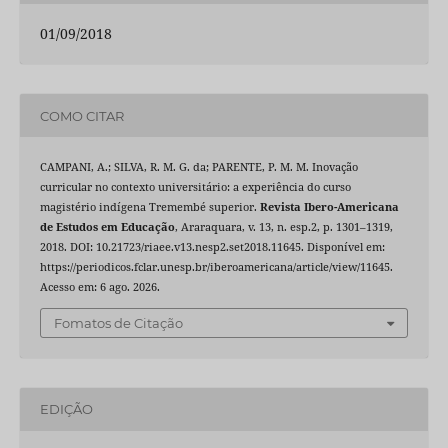
01/09/2018
COMO CITAR
CAMPANI, A.; SILVA, R. M. G. da; PARENTE, P. M. M. Inovação
curricular no contexto universitário: a experiência do curso
magistério indígena Tremembé superior.
Revista Ibero-Americana
de Estudos em Educação
, Araraquara, v. 13, n. esp.2, p. 1301–1319,
2018. DOI: 10.21723/riaee.v13.nesp2.set2018.11645. Disponível em:
https://periodicos.fclar.unesp.br/iberoamericana/article/view/11645.
Acesso em: 6 ago. 2026.
Fomatos de Citação
EDIÇÃO