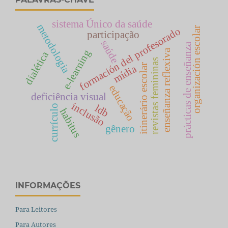
sistema Único da saúde
metodologia
organización escolar
formación del profesorado
participação
saúde
prácticas de enseñanza
enseñanza reflexiva
e-learning
dialética
revistas femininas
itinerário escolar
mídia
educação
deficiência visual
inclusão
ldb
currículo
habitus
gênero
INFORMAÇÕES
Para Leitores
Para Autores