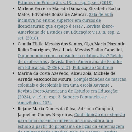
Estudos em Educação: v.13, n. esp. 2, set. (2018)
Mirlene Ferreira Macedo Damázio, Elizabeth Rocha
Matos, Edvonete Souza de Alencar,
Sala de aula
inclusiva no ensino superior em cursos de
licenciaturas: que espaço é esse?
,
Revista Ibero-
Americana de Estudos em Educação: v.13, n. esp. 2,
set. (2018)
Camila Elidia Messias dos Santos, Olga Maria Piazentin
Rolim Rodrigues, Vera Lucia Messias Fialho Capellini,
O que mudou com a consultoria colaborativa? Relato
de professoras
,
Revista Ibero-Americana de Estudos
em Educação: (2026), v. 21, Publicação Contínua
Marina da Costa Azevedo, Alceu Zoia, Michele de
Arruda Vasconcelos Moura,
Complexidades de marcas
coloniais e decoloniais em uma escola Xavante
,
Revista Ibero-Americana de Estudos em Educação:
(2024), v. 19, n. esp. 3: Saberes Pantaneiros e
Amazônicos 2024
Rejane Maria Gomes da Silva, Adriana Campani,
Jaqueline Gomes Negreiros,
Contribuição da extensão
para uma docência universitária inovadora: um
estudo a partir do programa de ligas da enfermagem