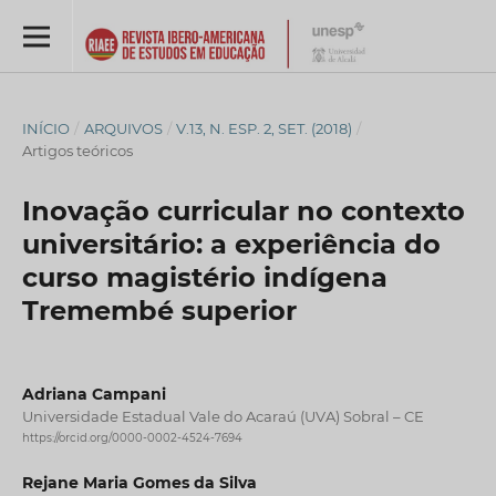
INÍCIO
/
ARQUIVOS
/
V.13, N. ESP. 2, SET. (2018)
/
Artigos teóricos
Inovação curricular no contexto
universitário: a experiência do
curso magistério indígena
Tremembé superior
Adriana Campani
Universidade Estadual Vale do Acaraú (UVA) Sobral – CE
https://orcid.org/0000-0002-4524-7694
Rejane Maria Gomes da Silva