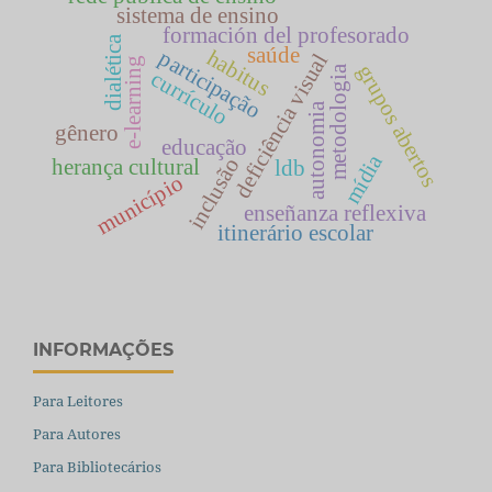
sistema de ensino
formación del profesorado
dialética
saúde
habitus
participação
deficiência visual
e-learning
grupos abertos
metodologia
currículo
autonomia
gênero
educação
mídia
inclusão
herança cultural
ldb
município
enseñanza reflexiva
itinerário escolar
INFORMAÇÕES
Para Leitores
Para Autores
Para Bibliotecários