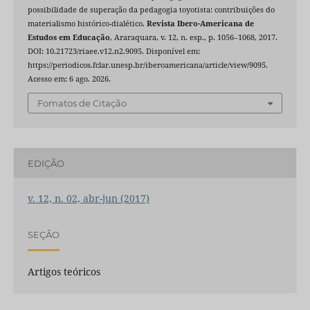
possibilidade de superação da pedagogia toyotista: contribuições do
materialismo histórico-dialético.
Revista Ibero-Americana de
Estudos em Educação
, Araraquara, v. 12, n. esp., p. 1056–1068, 2017.
DOI: 10.21723/riaee.v12.n2.9095. Disponível em:
https://periodicos.fclar.unesp.br/iberoamericana/article/view/9095.
Acesso em: 6 ago. 2026.
Fomatos de Citação
EDIÇÃO
v. 12, n. 02, abr-jun (2017)
SEÇÃO
Artigos teóricos