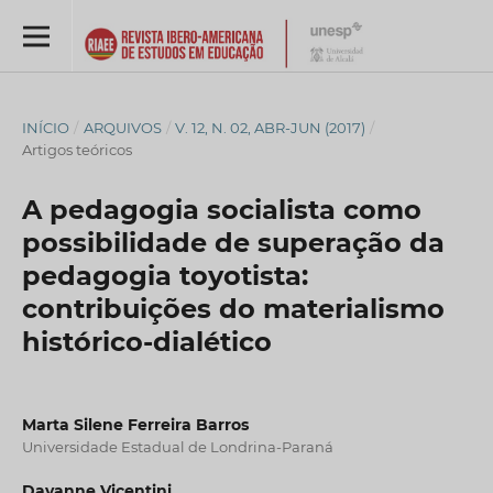
INÍCIO
/
ARQUIVOS
/
V. 12, N. 02, ABR-JUN (2017)
/
Artigos teóricos
A pedagogia socialista como
possibilidade de superação da
pedagogia toyotista:
contribuições do materialismo
histórico-dialético
Marta Silene Ferreira Barros
Universidade Estadual de Londrina-Paraná
Dayanne Vicentini