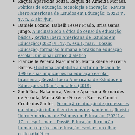
Raquel Aparecida Souza, Raquel de Almeida Moraes,
Políticas de educação, tecnologia e inovação
,
Revista
Ibero-Americana de Estudos em Educação: (2022) v .
17, n. 2, abr./jun.
Daniele Lozano, Isabelli Tesser Prado, Brisa Gama
Jungo,
A inclusão sob a ótica do censo da educação
básica
,
Revista Ibero-Americana de Estudos em
Educação: (2022) v . 17, n. esp.1, mar. - Dossiê:
Educação, formação humana e práxis na educação
escolar: um olhar crítico-dialético
Francielle Pereira Nascimento, Marta Silene Ferreira
Barros,
O sistema capitalista a partir da década de
1990 e suas implicações na educação escolar
brasileira
,
Revista Ibero-Americana de Estudos em
Educação: v.13, n.4, out./dez. (2018)
Sueli Rosa Nakamura, Viviane Aparecida Bernardes
de Arruda, Marta Silene Ferreira Barros, Camila
Crude dos Santos ,
Formação e atuação de professores
da educação infantil em tempos de pandemia
,
Revista
Ibero-Americana de Estudos em Educação: (2022) v .
17, n. esp.1, mar. - Dossiê: Educação, formação
humana e práxis na educação escolar: um olhar
crítico-dialético