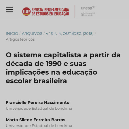
INÍCIO
/
ARQUIVOS
/
V.13, N.4, OUT./DEZ. (2018)
/
Artigos teóricos
O sistema capitalista a partir da
década de 1990 e suas
implicações na educação
escolar brasileira
Francielle Pereira Nascimento
Universidade Estadual de Londrina
Marta Silene Ferreira Barros
Universidade Estadual de Londrina