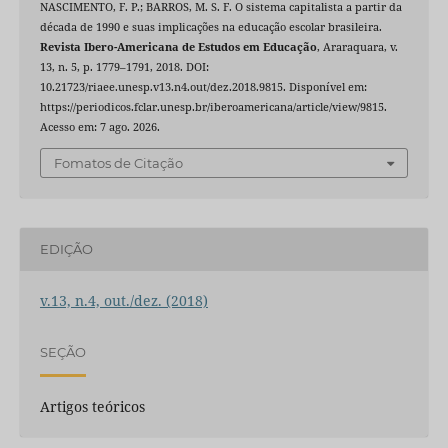
NASCIMENTO, F. P.; BARROS, M. S. F. O sistema capitalista a partir da
década de 1990 e suas implicações na educação escolar brasileira.
Revista Ibero-Americana de Estudos em Educação
, Araraquara, v.
13, n. 5, p. 1779–1791, 2018. DOI:
10.21723/riaee.unesp.v13.n4.out/dez.2018.9815. Disponível em:
https://periodicos.fclar.unesp.br/iberoamericana/article/view/9815.
Acesso em: 7 ago. 2026.
Fomatos de Citação
EDIÇÃO
v.13, n.4, out./dez. (2018)
SEÇÃO
Artigos teóricos