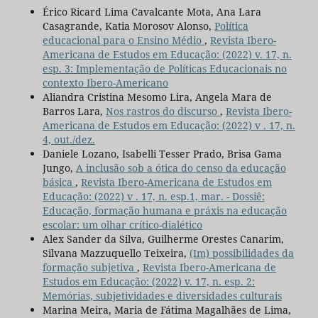
Érico Ricard Lima Cavalcante Mota, Ana Lara
Casagrande, Katia Morosov Alonso,
Política
educacional para o Ensino Médio
,
Revista Ibero-
Americana de Estudos em Educação: (2022) v. 17, n.
esp. 3: Implementação de Políticas Educacionais no
contexto Ibero-Americano
Aliandra Cristina Mesomo Lira, Angela Mara de
Barros Lara,
Nos rastros do discurso
,
Revista Ibero-
Americana de Estudos em Educação: (2022) v . 17, n.
4, out./dez.
Daniele Lozano, Isabelli Tesser Prado, Brisa Gama
Jungo,
A inclusão sob a ótica do censo da educação
básica
,
Revista Ibero-Americana de Estudos em
Educação: (2022) v . 17, n. esp.1, mar. - Dossiê:
Educação, formação humana e práxis na educação
escolar: um olhar crítico-dialético
Alex Sander da Silva, Guilherme Orestes Canarim,
Silvana Mazzuquello Teixeira,
(Im) possibilidades da
formação subjetiva
,
Revista Ibero-Americana de
Estudos em Educação: (2022) v. 17, n. esp. 2:
Memórias, subjetividades e diversidades culturais
Marina Meira, Maria de Fátima Magalhães de Lima,