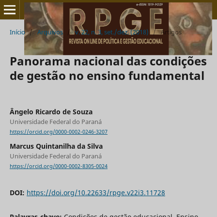
Início
/
Arquivos
/
v. 22, n. 3, set./dez. (2018)
/
Artigos
Panorama nacional das condições
de gestão no ensino fundamental
Ângelo Ricardo de Souza
Universidade Federal do Paraná
https://orcid.org/0000-0002-0246-3207
Marcus Quintanilha da Silva
Universidade Federal do Paraná
https://orcid.org/0000-0002-8305-0024
DOI:
https://doi.org/10.22633/rpge.v22i3.11728
Palavras-chave:
Condições de gestão educacional, Ensino