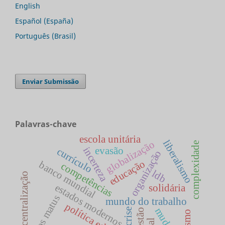
English
Español (España)
Português (Brasil)
Enviar Submissão
Palavras-chave
escola unitária
liberalismo
globalização
complexidade
incerteza
evasão
currículo
organização
educação
banco mundial
competências
ldb
descentralização
estados modernos
solidária
carlos matus
mundo do trabalho
crise
gestão