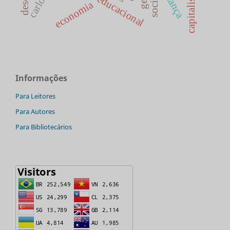
política educacional
mudança
capitalismo
social
economia
Informações
Para Leitores
Para Autores
Para Bibliotecários