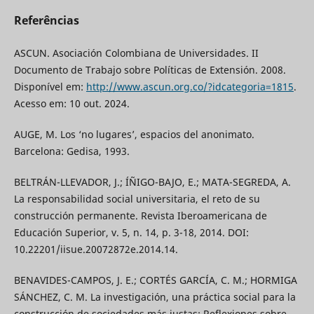
Referências
ASCUN. Asociación Colombiana de Universidades. II
Documento de Trabajo sobre Políticas de Extensión. 2008.
Disponível em:
http://www.ascun.org.co/?idcategoria=1815
.
Acesso em: 10 out. 2024.
AUGE, M. Los ‘no lugares’, espacios del anonimato.
Barcelona: Gedisa, 1993.
BELTRÁN-LLEVADOR, J.; ÍÑIGO-BAJO, E.; MATA-SEGREDA, A.
La responsabilidad social universitaria, el reto de su
construcción permanente. Revista Iberoamericana de
Educación Superior, v. 5, n. 14, p. 3-18, 2014. DOI:
10.22201/iisue.20072872e.2014.14.
BENAVIDES-CAMPOS, J. E.; CORTÉS GARCÍA, C. M.; HORMIGA
SÁNCHEZ, C. M. La investigación, una práctica social para la
construcción de sociedades más justas: Reflexiones sobre