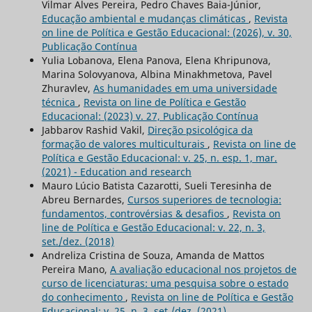
Vilmar Alves Pereira, Pedro Chaves Baia-Júnior,
Educação ambiental e mudanças climáticas
,
Revista
on line de Política e Gestão Educacional: (2026), v. 30,
Publicação Contínua
Yulia Lobanova, Elena Panova, Elena Khripunova,
Marina Solovyanova, Albina Minakhmetova, Pavel
Zhuravlev,
As humanidades em uma universidade
técnica
,
Revista on line de Política e Gestão
Educacional: (2023) v. 27, Publicação Contínua
Jabbarov Rashid Vakil,
Direção psicológica da
formação de valores multiculturais
,
Revista on line de
Política e Gestão Educacional: v. 25, n. esp. 1, mar.
(2021) - Education and research
Mauro Lúcio Batista Cazarotti, Sueli Teresinha de
Abreu Bernardes,
Cursos superiores de tecnologia:
fundamentos, controvérsias & desafios
,
Revista on
line de Política e Gestão Educacional: v. 22, n. 3,
set./dez. (2018)
Andreliza Cristina de Souza, Amanda de Mattos
Pereira Mano,
A avaliação educacional nos projetos de
curso de licenciaturas: uma pesquisa sobre o estado
do conhecimento
,
Revista on line de Política e Gestão
Educacional: v. 25, n. 3, set./dez. (2021)