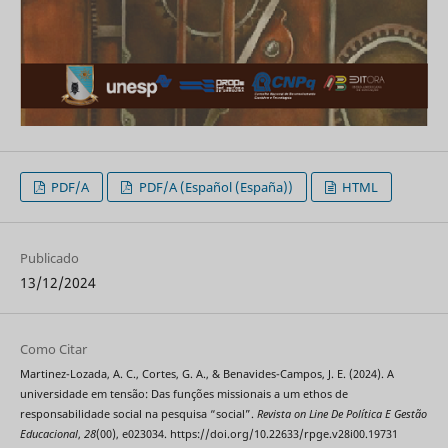
PDF/A
PDF/A (Español (España))
HTML
Publicado
13/12/2024
Como Citar
Martinez-Lozada, A. C., Cortes, G. A., & Benavides-Campos, J. E. (2024). A
universidade em tensão: Das funções missionais a um ethos de
responsabilidade social na pesquisa “social”.
Revista on Line De Política E Gestão
Educacional
,
28
(00), e023034. https://doi.org/10.22633/rpge.v28i00.19731