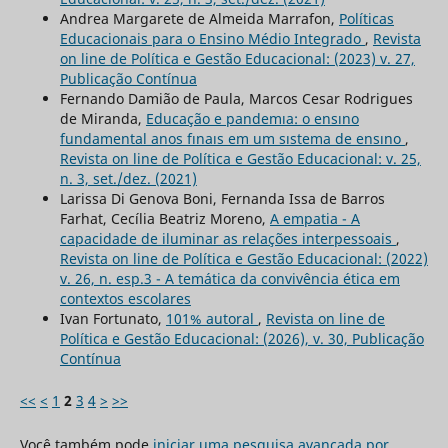
Andrea Margarete de Almeida Marrafon,
Políticas
Educacionais para o Ensino Médio Integrado
,
Revista
on line de Política e Gestão Educacional: (2023) v. 27,
Publicação Contínua
Fernando Damião de Paula, Marcos Cesar Rodrigues
de Miranda,
Educação e pandemıa: o ensıno
fundamental anos fınaıs em um sıstema de ensıno
,
Revista on line de Política e Gestão Educacional: v. 25,
n. 3, set./dez. (2021)
Larissa Di Genova Boni, Fernanda Issa de Barros
Farhat, Cecília Beatriz Moreno,
A empatia - A
capacidade de iluminar as relações interpessoais
,
Revista on line de Política e Gestão Educacional: (2022)
v. 26, n. esp.3 - A temática da convivência ética em
contextos escolares
Ivan Fortunato,
101% autoral
,
Revista on line de
Política e Gestão Educacional: (2026), v. 30, Publicação
Contínua
<<
<
1
2
3
4
>
>>
Você também pode
iniciar uma pesquisa avançada por