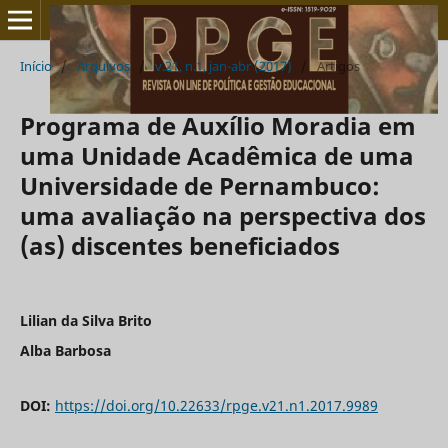
Início
/
Arquivos
/
v.21, n.1, jan-abr (2017)
/
Artigos
Programa de Auxílio Moradia em
uma Unidade Acadêmica de uma
Universidade de Pernambuco:
uma avaliação na perspectiva dos
(as) discentes beneficiados
Lilian da Silva Brito
Alba Barbosa
DOI:
https://doi.org/10.22633/rpge.v21.n1.2017.9989