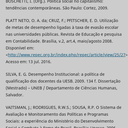
BOSCHETTI, I. (Org.). Política social no capitalismo:
tendências contemporâneas. São Paulo: Cortez, 2009.
PLATT NETO, O. A. da; CRUZ, F.; PFITSCHER, E. D. Utilização
de metas de desempenho ligadas à taxa de evasão escolar
nas universidades públicas. Revista de Educação e pesquisa
em Contabilidade. Brasília, v.2, art.4, maio/agosto 2008.
Disponível em:
<
http://www.repec.org.br/index.php/repec/article/view/25/27
>
Acesso em: 13 jul. 2016.
SILVA, E. G. Desempenho Institucional: a política de
qualificação dos docentes da UESB. 2009. 134 f. Dissertação
(Mestrado) – UNEB / Departamento de Ciências Humanas,
Salvador.
VAITSMAN, J.; RODRIGUES, R.W.S.; SOUSA, R.P. O Sistema de
Avaliação e Monitoramento das Políticas e Programas
Sociais: a experiência do Ministério do Desenvolvimento
Social e Combate à Fome do Brasil. Brasília: Unesco, 2006.