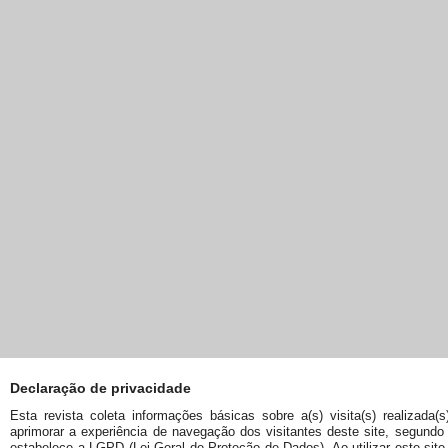
Declaração de privacidade
Esta revista coleta informações básicas sobre a(s) visita(s) realizada(s
aprimorar a experiência de navegação dos visitantes deste site, segundo
estabelece a LGPD (Lei Geral de Proteção de Dados). Ao utilizar este site