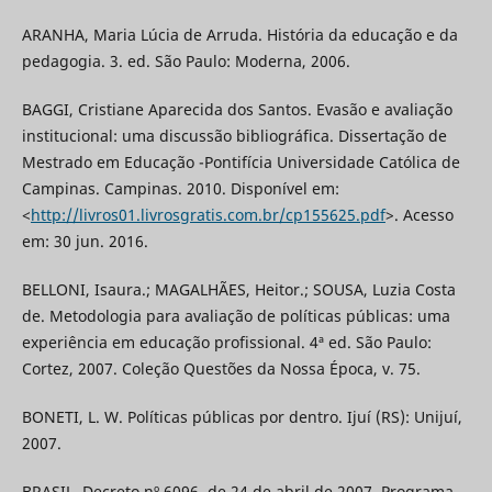
ARANHA, Maria Lúcia de Arruda. História da educação e da
pedagogia. 3. ed. São Paulo: Moderna, 2006.
BAGGI, Cristiane Aparecida dos Santos. Evasão e avaliação
institucional: uma discussão bibliográfica. Dissertação de
Mestrado em Educação -Pontifícia Universidade Católica de
Campinas. Campinas. 2010. Disponível em:
<
http://livros01.livrosgratis.com.br/cp155625.pdf
>. Acesso
em: 30 jun. 2016.
BELLONI, Isaura.; MAGALHÃES, Heitor.; SOUSA, Luzia Costa
de. Metodologia para avaliação de políticas públicas: uma
experiência em educação profissional. 4ª ed. São Paulo:
Cortez, 2007. Coleção Questões da Nossa Época, v. 75.
BONETI, L. W. Políticas públicas por dentro. Ijuí (RS): Unijuí,
2007.
BRASIL. Decreto nº 6096, de 24 de abril de 2007. Programa