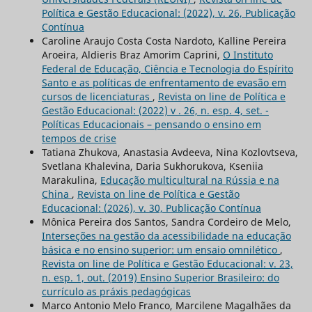
Política e Gestão Educacional: (2022), v. 26, Publicação
Contínua
Caroline Araujo Costa Costa Nardoto, Kalline Pereira
Aroeira, Aldieris Braz Amorim Caprini,
O Instituto
Federal de Educação, Ciência e Tecnologia do Espírito
Santo e as políticas de enfrentamento de evasão em
cursos de licenciaturas
,
Revista on line de Política e
Gestão Educacional: (2022) v . 26, n. esp. 4, set. -
Políticas Educacionais – pensando o ensino em
tempos de crise
Tatiana Zhukova, Anastasia Avdeeva, Nina Kozlovtseva,
Svetlana Khalevina, Daria Sukhorukova, Kseniia
Marakulina,
Educação multicultural na Rússia e na
China
,
Revista on line de Política e Gestão
Educacional: (2026), v. 30, Publicação Contínua
Mônica Pereira dos Santos, Sandra Cordeiro de Melo,
Interseções na gestão da acessibilidade na educação
básica e no ensino superior: um ensaio omnilético
,
Revista on line de Política e Gestão Educacional: v. 23,
n. esp. 1, out. (2019) Ensino Superior Brasileiro: do
currículo as práxis pedagógicas
Marco Antonio Melo Franco, Marcilene Magalhães da