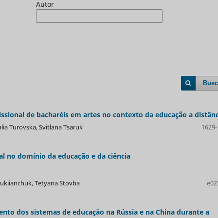
Autor
Busc
issional de bacharéis em artes no contexto da educação a distânc
lia Turovska, Svitlana Tsaruk
1629-
l no domínio da educação e da ciência
a Lukіianchuk, Tetyana Stovba
e02
ento dos sistemas de educação na Rússia e na China durante a