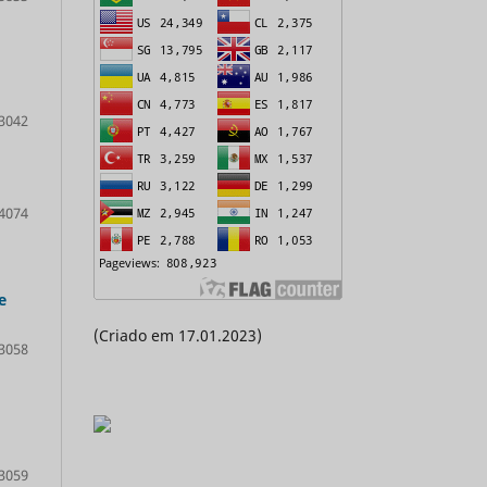
3042
4074
e
(Criado em 17.01.2023)
3058
3059