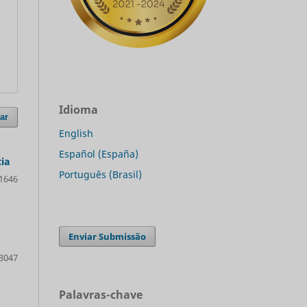
Idioma
ar
English
Español (España)
ia
Português (Brasil)
1646
Enviar Submissão
3047
Palavras-chave