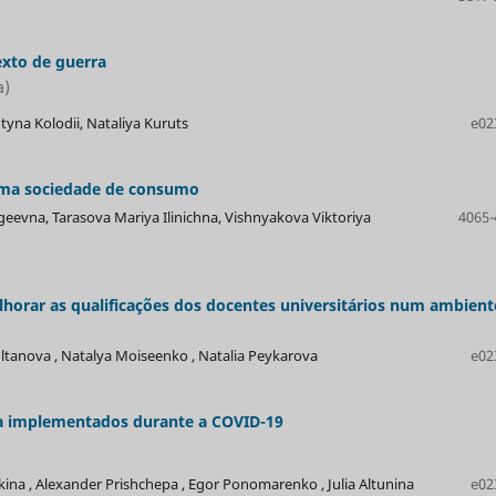
xto de guerra
a)
tyna Kolodii, Nataliya Kuruts
e02
 uma sociedade de consumo
geevna, Tarasova Mariya Ilinichna, Vishnyakova Viktoriya
4065-
horar as qualificações dos docentes universitários num ambient
ltanova , Natalya Moiseenko , Natalia Peykarova
e02
a implementados durante a COVID-19
na , Alexander Prishchepa , Egor Ponomarenko , Julia Altunina
e02