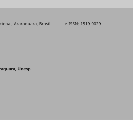
ducacional, Araraquara, Brasil e-ISSN: 1519-9029
araquara, Unesp