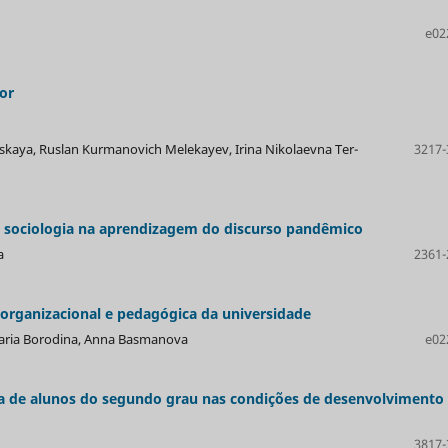
e02
or
skaya, Ruslan Kurmanovich Melekayev, Irina Nikolaevna Ter-
3217-
 sociologia na aprendizagem do discurso pandêmico
a
2361-
organizacional e pedagógica da universidade
Maria Borodina, Anna Basmanova
e02
a de alunos do segundo grau nas condições de desenvolvimento
3817-