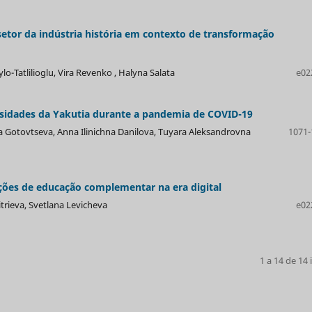
etor da indústria história em contexto de transformação
o-Tatlilioglu, Vira Revenko , Halyna Salata
e02
sidades da Yakutia durante a pandemia de COVID-19
 Gotovtseva, Anna Ilinichna Danilova, Tuyara Aleksandrovna
1071-
ões de educação complementar na era digital
trieva, Svetlana Levicheva
e02
1 a 14 de 14 