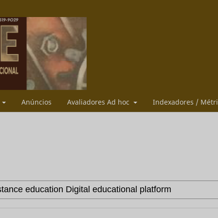
s
Anúncios
Avaliadores Ad hoc
Indexadores / Métr