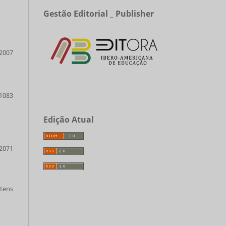
Gestão Editorial _ Publisher
2007
1083
Edição Atual
2071
itens