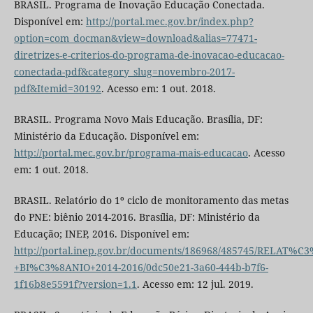
BRASIL. Programa de Inovação Educação Conectada.
Disponível em:
http://portal.mec.gov.br/index.php?
option=com_docman&view=download&alias=77471-
diretrizes-e-criterios-do-programa-de-inovacao-educacao-
conectada-pdf&category_slug=novembro-2017-
pdf&Itemid=30192
. Acesso em: 1 out. 2018.
BRASIL. Programa Novo Mais Educação. Brasília, DF:
Ministério da Educação. Disponível em:
http://portal.mec.gov.br/programa-mais-educacao
. Acesso
em: 1 out. 2018.
BRASIL. Relatório do 1º ciclo de monitoramento das metas
do PNE: biênio 2014-2016. Brasília, DF: Ministério da
Educação; INEP, 2016. Disponível em:
http://portal.inep.gov.br/documents/186968/485745/RE
+BI%C3%8ANIO+2014-2016/0dc50e21-3a60-444b-b7f6-
1f16b8e5591f?version=1.1
. Acesso em: 12 jul. 2019.