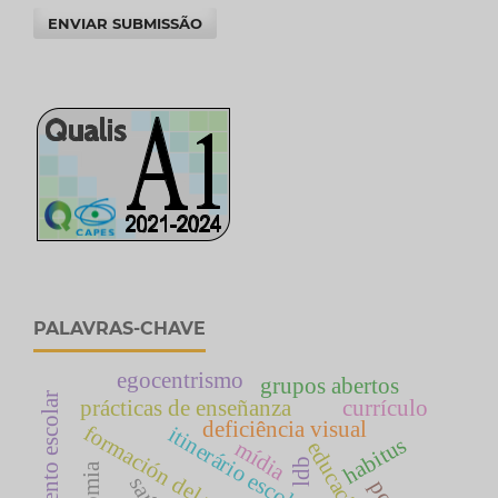
ENVIAR SUBMISSÃO
PALAVRAS-CHAVE
egocentrismo
grupos abertos
prácticas de enseñanza
currículo
deficiência visual
formación del profesorado
itinerário escolar
habitus
mídia
educação
ldb