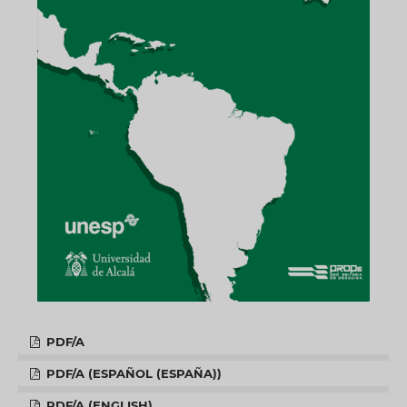
PDF/A
PDF/A (ESPAÑOL (ESPAÑA))
PDF/A (ENGLISH)