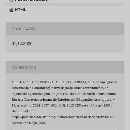
HTML
PUBLICADO
01/12/2020
COMO CITAR
MELO, A. C. D. de; PEREIRA, A. C. C.; FISCARELLI, S. H. Tecnologias de
Informação e Comunicação: investigação sobre contribuições de
objetos de aprendizagem em processo de alfabetização e letramento.
Revista Ibero-Americana de Estudos em Educação
, Araraquara, v.
15, n. esp4, p. 2624–2637, 2020. DOI: 10.21723/riaee.v15iesp4.14510.
Disponível em:
https://periodicos.fclar.unesp.br/iberoamericana/article/view/14510.
Acesso em: 6 ago. 2026.