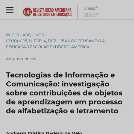
INÍCIO
/
ARQUIVOS
/
(2020) V. 15, N. ESP. 4, DEZ. - 15 ANOS PENSANDO A
EDUCAÇÃO ESCOLAR EM IBERO-AMÉRICA
/
Artigos teóricos
Tecnologias de Informação e
Comunicação: investigação
sobre contribuições de objetos
de aprendizagem em processo
de alfabetização e letramento
Andressa Cristina Dadério de Melo