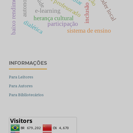
baixo rendimento escolar
autonomia
saúde
poder local
inclusão
e-learning
herança cultural
dialética
participação
sistema de ensino
INFORMAÇÕES
Para Leitores
Para Autores
Para Bibliotecários