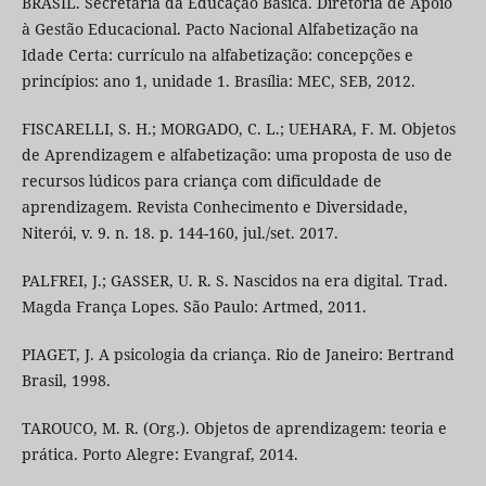
BRASIL. Secretária da Educação Básica. Diretoria de Apoio
à Gestão Educacional. Pacto Nacional Alfabetização na
Idade Certa: currículo na alfabetização: concepções e
princípios: ano 1, unidade 1. Brasília: MEC, SEB, 2012.
FISCARELLI, S. H.; MORGADO, C. L.; UEHARA, F. M. Objetos
de Aprendizagem e alfabetização: uma proposta de uso de
recursos lúdicos para criança com dificuldade de
aprendizagem. Revista Conhecimento e Diversidade,
Niterói, v. 9. n. 18. p. 144-160, jul./set. 2017.
PALFREI, J.; GASSER, U. R. S. Nascidos na era digital. Trad.
Magda França Lopes. São Paulo: Artmed, 2011.
PIAGET, J. A psicologia da criança. Rio de Janeiro: Bertrand
Brasil, 1998.
TAROUCO, M. R. (Org.). Objetos de aprendizagem: teoria e
prática. Porto Alegre: Evangraf, 2014.