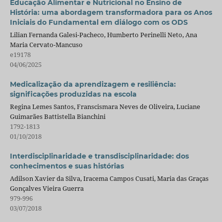
Educação Alimentar e Nutricional no Ensino de
História: uma abordagem transformadora para os Anos
Iniciais do Fundamental em diálogo com os ODS
Lilian Fernanda Galesi-Pacheco, Humberto Perinelli Neto, Ana
Maria Cervato-Mancuso
e19178
04/06/2025
Medicalização da aprendizagem e resiliência:
significações produzidas na escola
Regina Lemes Santos, Franscismara Neves de Oliveira, Luciane
Guimarães Battistella Bianchini
1792-1813
01/10/2018
Interdisciplinaridade e transdisciplinaridade: dos
conhecimentos e suas histórias
Adilson Xavier da Silva, Iracema Campos Cusati, Maria das Graças
Gonçalves Vieira Guerra
979-996
03/07/2018