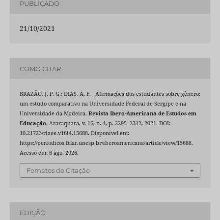
PUBLICADO
21/10/2021
COMO CITAR
BRAZÃO, J. P. G.; DIAS, A. F. . Afirmações dos estudantes sobre gênero:
um estudo comparativo na Universidade Federal de Sergipe e na
Universidade da Madeira.
Revista Ibero-Americana de Estudos em
Educação
, Araraquara, v. 16, n. 4, p. 2295–2312, 2021. DOI:
10.21723/riaee.v16i4.15688. Disponível em:
https://periodicos.fclar.unesp.br/iberoamericana/article/view/15688.
Acesso em: 6 ago. 2026.
Fomatos de Citação
EDIÇÃO