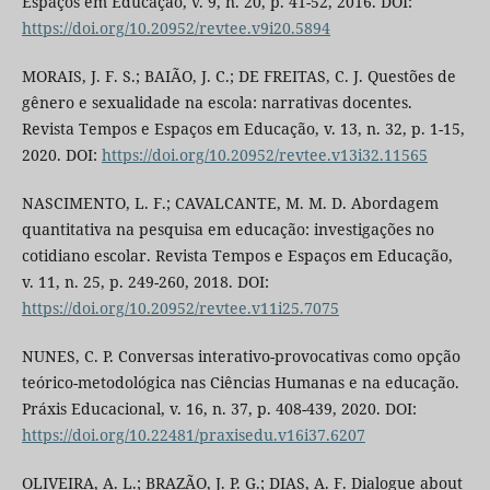
Espaços em Educação, v. 9, n. 20, p. 41-52, 2016. DOI:
https://doi.org/10.20952/revtee.v9i20.5894
MORAIS, J. F. S.; BAIÃO, J. C.; DE FREITAS, C. J. Questões de
gênero e sexualidade na escola: narrativas docentes.
Revista Tempos e Espaços em Educação, v. 13, n. 32, p. 1-15,
2020. DOI:
https://doi.org/10.20952/revtee.v13i32.11565
NASCIMENTO, L. F.; CAVALCANTE, M. M. D. Abordagem
quantitativa na pesquisa em educação: investigações no
cotidiano escolar. Revista Tempos e Espaços em Educação,
v. 11, n. 25, p. 249-260, 2018. DOI:
https://doi.org/10.20952/revtee.v11i25.7075
NUNES, C. P. Conversas interativo-provocativas como opção
teórico-metodológica nas Ciências Humanas e na educação.
Práxis Educacional, v. 16, n. 37, p. 408-439, 2020. DOI:
https://doi.org/10.22481/praxisedu.v16i37.6207
OLIVEIRA, A. L.; BRAZÃO, J. P. G.; DIAS, A. F. Dialogue about