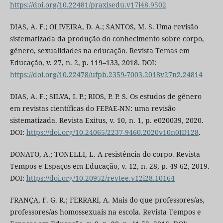
https://doi.org/10.22481/praxisedu.v17i48.9502
DIAS, A. F.; OLIVEIRA, D. A.; SANTOS, M. S. Uma revisão
sistematizada da produção do conhecimento sobre corpo,
gênero, sexualidades na educação. Revista Temas em
Educação, v. 27, n. 2, p. 119–133, 2018. DOI:
https://doi.org/10.22478/ufpb.2359-7003.2018v27n2.24814
DIAS, A. F.; SILVA, I. P.; RIOS, P. P. S. Os estudos de gênero
em revistas científicas do FEPAE-NN: uma revisão
sistematizada. Revista Exitus, v. 10, n. 1, p. e020039, 2020.
DOI:
https://doi.org/10.24065/2237-9460.2020v10n0ID128
.
DONATO, A.; TONELLI, L. A resistência do corpo. Revista
Tempos e Espaços em Educação, v. 12, n. 28, p. 49-62, 2019.
DOI:
https://doi.org/10.20952/revtee.v12i28.10164
FRANÇA, F. G. R.; FERRARI, A. Mais do que professores/as,
professores/as homossexuais na escola. Revista Tempos e