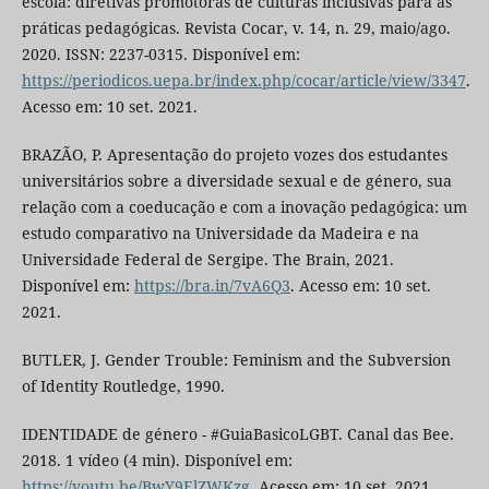
escola: diretivas promotoras de culturas inclusivas para as
práticas pedagógicas. Revista Cocar, v. 14, n. 29, maio/ago.
2020. ISSN: 2237-0315. Disponível em:
https://periodicos.uepa.br/index.php/cocar/article/view/3347
.
Acesso em: 10 set. 2021.
BRAZÃO, P. Apresentação do projeto vozes dos estudantes
universitários sobre a diversidade sexual e de género, sua
relação com a coeducação e com a inovação pedagógica: um
estudo comparativo na Universidade da Madeira e na
Universidade Federal de Sergipe. The Brain, 2021.
Disponível em:
https://bra.in/7vA6Q3
. Acesso em: 10 set.
2021.
BUTLER, J. Gender Trouble: Feminism and the Subversion
of Identity Routledge, 1990.
IDENTIDADE de género - #GuiaBasicoLGBT. Canal das Bee.
2018. 1 vídeo (4 min). Disponível em:
https://youtu.be/BwY9ElZWKzg
. Acesso em: 10 set. 2021.