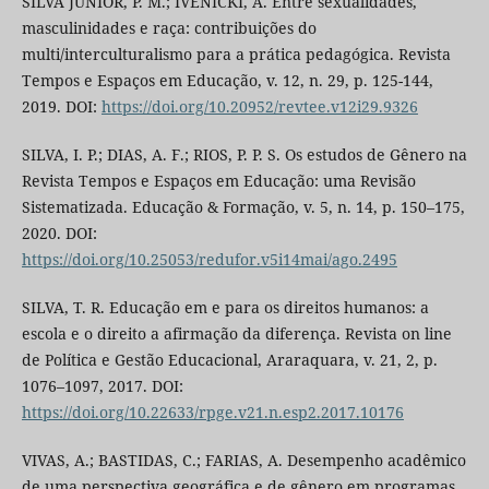
SILVA JUNIOR, P. M.; IVENICKI, A. Entre sexualidades,
masculinidades e raça: contribuições do
multi/interculturalismo para a prática pedagógica. Revista
Tempos e Espaços em Educação, v. 12, n. 29, p. 125-144,
2019. DOI:
https://doi.org/10.20952/revtee.v12i29.9326
SILVA, I. P.; DIAS, A. F.; RIOS, P. P. S. Os estudos de Gênero na
Revista Tempos e Espaços em Educação: uma Revisão
Sistematizada. Educação & Formação, v. 5, n. 14, p. 150–175,
2020. DOI:
https://doi.org/10.25053/redufor.v5i14mai/ago.2495
SILVA, T. R. Educação em e para os direitos humanos: a
escola e o direito a afirmação da diferença. Revista on line
de Política e Gestão Educacional, Araraquara, v. 21, 2, p.
1076–1097, 2017. DOI:
https://doi.org/10.22633/rpge.v21.n.esp2.2017.10176
VIVAS, A.; BASTIDAS, C.; FARIAS, A. Desempenho acadêmico
de uma perspectiva geográfica e de gênero em programas