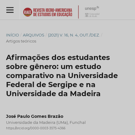
INÍCIO
/
ARQUIVOS
/
(2021) V. 16, N. 4, OUT./DEZ.
/
Artigos teóricos
Afirmações dos estudantes
sobre gênero: um estudo
comparativo na Universidade
Federal de Sergipe e na
Universidade da Madeira
José Paulo Gomes Brazão
Universidade da Madeira (UMa), Funchal
https://orcid.org/0000-0003-3575-4366