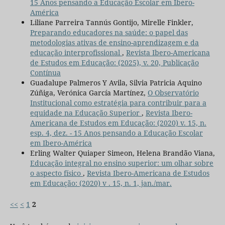
15 Anos pensando a Educação Escolar em Ibero-
América
Liliane Parreira Tannús Gontijo, Mirelle Finkler,
Preparando educadores na saúde: o papel das
metodologias ativas de ensino-aprendizagem e da
educação interprofissional
,
Revista Ibero-Americana
de Estudos em Educação: (2025), v. 20, Publicação
Contínua
Guadalupe Palmeros Y Avila, Silvia Patricia Aquino
Zúñiga, Verónica García Martínez,
O Observatório
Institucional como estratégia para contribuir para a
equidade na Educação Superior
,
Revista Ibero-
Americana de Estudos em Educação: (2020) v. 15, n.
esp. 4, dez. - 15 Anos pensando a Educação Escolar
em Ibero-América
Erling Walter Quiaper Simeon, Helena Brandão Viana,
Educação integral no ensino superior: um olhar sobre
o aspecto físico
,
Revista Ibero-Americana de Estudos
em Educação: (2020) v . 15, n. 1, jan./mar.
<<
<
1
2