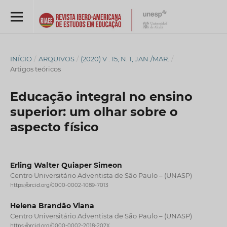
INÍCIO
/
ARQUIVOS
/
(2020) V . 15, N. 1, JAN./MAR.
/
Artigos teóricos
Educação integral no ensino
superior: um olhar sobre o
aspecto físico
Erling Walter Quiaper Simeon
Centro Universitário Adventista de São Paulo – (UNASP)
https://orcid.org/0000-0002-1089-7013
Helena Brandão Viana
Centro Universitário Adventista de São Paulo – (UNASP)
https://orcid.org/0000-0002-2018-202X