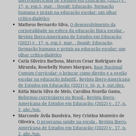
Ibero-Americana de Estudos em Educação: (2022) v .
17, n. esp.1, mar. - Dossiê: Educação, formação
humana e práxis na educação escolar: um olhar
crítico-dialético
Matheus Bernardo Silva,
O desenvolvimento da
corporalidade na esfera da educação física escolar
,
Revista Ibero-Americana de Estudos em Educação:
(2022) v . 17, n. esp.1, mar. - Dossiê: Educação,
formação humana e práxis na educação escolar: um
olhar crítico-dialético
Carla Silveira Barbosa, Marcos Cesar Rodrigues de
Miranda, Rosebelly Nunes Marques,
Base Nacional
Comum Curricular: o brincar como direito e a gestão
escolar na educação infantil
,
Revista Ibero-Americana
de Estudos em Educação: (2021) v. 16, n. 4, out./dez.
Kátia Maria Silva de Melo, Carolina Nozella Gama,
Reformas curriculares no Brasil
,
Revista Ibero-
Americana de Estudos em Educação: (2022) v . 17, n.
2, abr./jun.
Marconde Ávila Bandeira, Ney Cristina Monteiro de
Oliveira,
O programa saúde na escola
,
Revista Ibero-
Americana de Estudos em Educação: (2022) v . 17, n.
2, abr./jun.