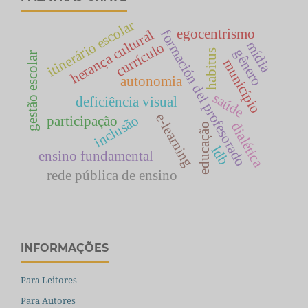
itinerário escolar
egocentrismo
herança cultural
formación del profesorado
mídia
currículo
gênero
habitus
gestão escolar
município
autonomia
saúde
deficiência visual
e-learning
inclusão
participação
dialética
educação
ldb
ensino fundamental
rede pública de ensino
INFORMAÇÕES
Para Leitores
Para Autores