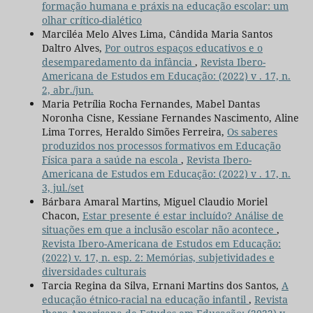
formação humana e práxis na educação escolar: um
olhar crítico-dialético
Marciléa Melo Alves Lima, Cândida Maria Santos
Daltro Alves,
Por outros espaços educativos e o
desemparedamento da infância
,
Revista Ibero-
Americana de Estudos em Educação: (2022) v . 17, n.
2, abr./jun.
Maria Petrília Rocha Fernandes, Mabel Dantas
Noronha Cisne, Kessiane Fernandes Nascimento, Aline
Lima Torres, Heraldo Simões Ferreira,
Os saberes
produzidos nos processos formativos em Educação
Física para a saúde na escola
,
Revista Ibero-
Americana de Estudos em Educação: (2022) v . 17, n.
3, jul./set
Bárbara Amaral Martins, Miguel Claudio Moriel
Chacon,
Estar presente é estar incluído? Análise de
situações em que a inclusão escolar não acontece
,
Revista Ibero-Americana de Estudos em Educação:
(2022) v. 17, n. esp. 2: Memórias, subjetividades e
diversidades culturais
Tarcia Regina da Silva, Ernani Martins dos Santos,
A
educação étnico-racial na educação infantil
,
Revista