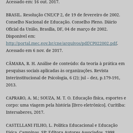
Acessado em: 16 out. 2017.
BRASIL. Resolução CNE/CP 2, de 19 de fevereiro de 2002.
Conselho Nacional de Educação. Conselho Pleno. Diário
Oficial da União, Brasília, DF, 04 de março de 2002.
Disponível em:
http://portal.mec.gov.br/cne/arquivos/pdf/CP022002.pdf
.
Acessado em 6 nov. de 2017.
CÂMARA, R. H. Análise de conteúdo: da teoria à prática em
pesquisas sociais aplicadas às organizações. Revista
Interinstitucional de Psicologia, 6 (2); jul – dez, p.179-191,
2013.
CAPRARO, A. M.; SOUZA, M. T. O. Educação física, esportes e
corpo: uma viagem pela história [livro eletrônico]. Curitiba:
Intersaberes, 2017.
CASTELLANI FILHO, L. Política Educacional e Educação
Física. Campinas, SP: Editora Autores Associados, 1998.