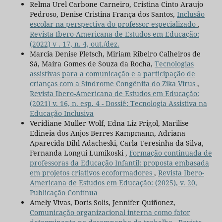
Relma Urel Carbone Carneiro, Cristina Cinto Araujo
Pedroso, Denise Cristina França dos Santos,
Inclusão
escolar na perspectiva do professor especializado
,
Revista Ibero-Americana de Estudos em Educação:
(2022) v . 17, n. 4, out./dez.
Marcia Denise Pletsch, Miriam Ribeiro Calheiros de
Sá, Maíra Gomes de Souza da Rocha,
Tecnologias
assistivas para a comunicação e a participação de
crianças com a Síndrome Congênita do Zika Vírus
,
Revista Ibero-Americana de Estudos em Educação:
(2021) v. 16, n. esp. 4 - Dossiê: Tecnologia Assistiva na
Educação Inclusiva
Veridiane Muller Wolf, Edna Liz Prigol, Marilise
Edineia dos Anjos Berres Kampmann, Adriana
Aparecida Dihl Adacheski, Carla Teresinha da Silva,
Fernanda Longui Lumikoski ,
Formação continuada de
professoras da Educação Infantil: proposta embasada
em projetos criativos ecoformadores
,
Revista Ibero-
Americana de Estudos em Educação: (2025), v. 20,
Publicação Contínua
Amely Vivas, Doris Solis, Jennifer Quiñonez,
Comunicação organizacional interna como fator