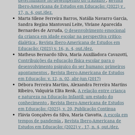
determinante no desempenho do trabalho
,
Revista
Ibero-Americana de Estudos em Educação: (2022) v .
17, n. 4, out./dez.
Marta Silene Ferreira Barros, Natália Navarro Garcia,
Sandra Regina Mantovani Leite, Viviane Aparecida
Bernardes de Arruda,
O desenvolvimento emocional
da criança em idade escolar na perspectiva crítico-
dialética
,
Revista Ibero-Americana de Estudos em
Educação: (2021) v. 16, n. 4, out./dez.
Matheus Bernardo Silva, Maria Auxiliadora Cavazotti,
Contribuições da educação física escolar para o
desenvolvimento psíquico do ser humano: primeiros
apontamentos
,
Revista Ibero-Americana de Estudos
em Educação: v. 12, n. 02, abr-jun (2017)
Débora Ferreira Martins, Alexandra Ferreira Martins
Ribeiro, Valquíria Elita Renk,
A relação entre criança
e natureza na Educação Infantil: um estado do
conhecimento
,
Revista Ibero-Americana de Estudos
em Educação: (2025), v. 20, Publicação Contínua
Flávia Gonçalves da Silva, Maria Ciavatta,
A escola em
tempos de pandemia
,
Revista Ibero-Americana de
Estudos em Educação: (2022) v . 17, n. 4, out./dez.