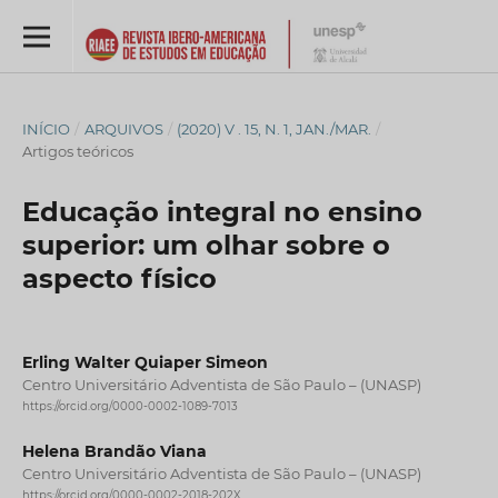
INÍCIO
/
ARQUIVOS
/
(2020) V . 15, N. 1, JAN./MAR.
/
Artigos teóricos
Educação integral no ensino
superior: um olhar sobre o
aspecto físico
Erling Walter Quiaper Simeon
Centro Universitário Adventista de São Paulo – (UNASP)
https://orcid.org/0000-0002-1089-7013
Helena Brandão Viana
Centro Universitário Adventista de São Paulo – (UNASP)
https://orcid.org/0000-0002-2018-202X