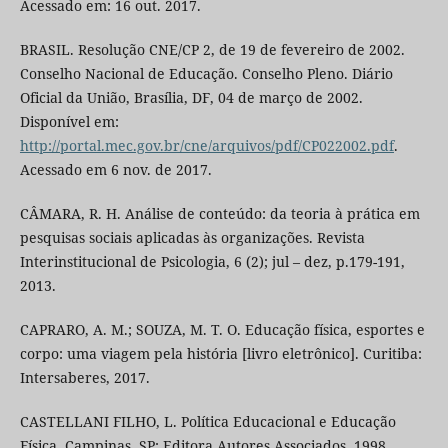
Acessado em: 16 out. 2017.
BRASIL. Resolução CNE/CP 2, de 19 de fevereiro de 2002.
Conselho Nacional de Educação. Conselho Pleno. Diário
Oficial da União, Brasília, DF, 04 de março de 2002.
Disponível em:
http://portal.mec.gov.br/cne/arquivos/pdf/CP022002.pdf
.
Acessado em 6 nov. de 2017.
CÂMARA, R. H. Análise de conteúdo: da teoria à prática em
pesquisas sociais aplicadas às organizações. Revista
Interinstitucional de Psicologia, 6 (2); jul – dez, p.179-191,
2013.
CAPRARO, A. M.; SOUZA, M. T. O. Educação física, esportes e
corpo: uma viagem pela história [livro eletrônico]. Curitiba:
Intersaberes, 2017.
CASTELLANI FILHO, L. Política Educacional e Educação
Física. Campinas, SP: Editora Autores Associados, 1998.