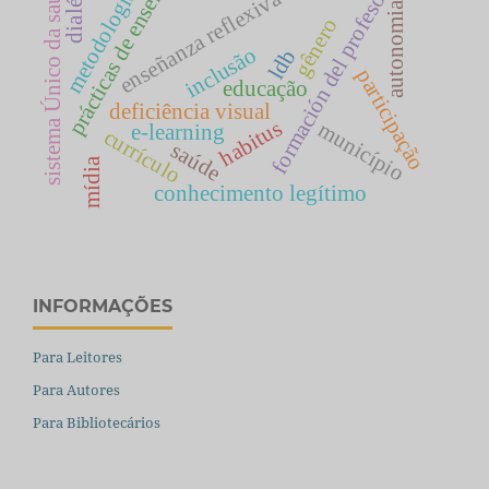
prácticas de enseñanza
formación del profesorado
dialética
sistema Único da saúde
metodologia
enseñanza reflexiva
autonomia
gênero
inclusão
ldb
participação
educação
deficiência visual
habitus
município
e-learning
currículo
saúde
mídia
conhecimento legítimo
INFORMAÇÕES
Para Leitores
Para Autores
Para Bibliotecários