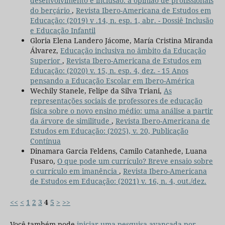
desenvolvimento e inclusão: a opinião de profissionais
do berçário
,
Revista Ibero-Americana de Estudos em
Educação: (2019) v .14, n. esp. 1, abr. - Dossiê Inclusão
e Educação Infantil
Gloria Elena Landero Jácome, María Cristina Miranda
Álvarez,
Educação inclusiva no âmbito da Educação
Superior
,
Revista Ibero-Americana de Estudos em
Educação: (2020) v. 15, n. esp. 4, dez. - 15 Anos
pensando a Educação Escolar em Ibero-América
Wechily Stanele, Felipe da Silva Triani,
As
representações sociais de professores de educação
física sobre o novo ensino médio: uma análise a partir
da árvore de similitude
,
Revista Ibero-Americana de
Estudos em Educação: (2025), v. 20, Publicação
Contínua
Dinamara Garcia Feldens, Camilo Catanhede, Luana
Fusaro,
O que pode um currículo? Breve ensaio sobre
o currículo em imanência
,
Revista Ibero-Americana
de Estudos em Educação: (2021) v. 16, n. 4, out./dez.
<<
<
1
2
3
4
5
>
>>
Você também pode
iniciar uma pesquisa avançada por