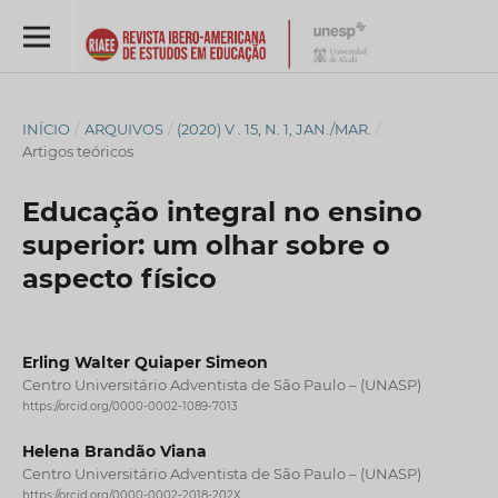
INÍCIO
/
ARQUIVOS
/
(2020) V . 15, N. 1, JAN./MAR.
/
Artigos teóricos
Educação integral no ensino
superior: um olhar sobre o
aspecto físico
Erling Walter Quiaper Simeon
Centro Universitário Adventista de São Paulo – (UNASP)
https://orcid.org/0000-0002-1089-7013
Helena Brandão Viana
Centro Universitário Adventista de São Paulo – (UNASP)
https://orcid.org/0000-0002-2018-202X