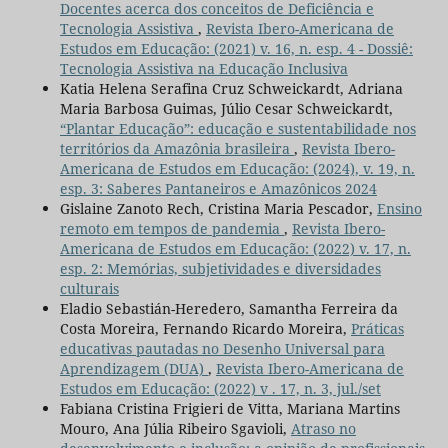
Docentes acerca dos conceitos de Deficiência e
Tecnologia Assistiva
,
Revista Ibero-Americana de
Estudos em Educação: (2021) v. 16, n. esp. 4 - Dossiê:
Tecnologia Assistiva na Educação Inclusiva
Katia Helena Serafina Cruz Schweickardt, Adriana
Maria Barbosa Guimas, Júlio Cesar Schweickardt,
“Plantar Educação”: educação e sustentabilidade nos
territórios da Amazônia brasileira
,
Revista Ibero-
Americana de Estudos em Educação: (2024), v. 19, n.
esp. 3: Saberes Pantaneiros e Amazônicos 2024
Gislaine Zanoto Rech, Cristina Maria Pescador,
Ensino
remoto em tempos de pandemia
,
Revista Ibero-
Americana de Estudos em Educação: (2022) v. 17, n.
esp. 2: Memórias, subjetividades e diversidades
culturais
Eladio Sebastián-Heredero, Samantha Ferreira da
Costa Moreira, Fernando Ricardo Moreira,
Práticas
educativas pautadas no Desenho Universal para
Aprendizagem (DUA)
,
Revista Ibero-Americana de
Estudos em Educação: (2022) v . 17, n. 3, jul./set
Fabiana Cristina Frigieri de Vitta, Mariana Martins
Mouro, Ana Júlia Ribeiro Sgavioli,
Atraso no