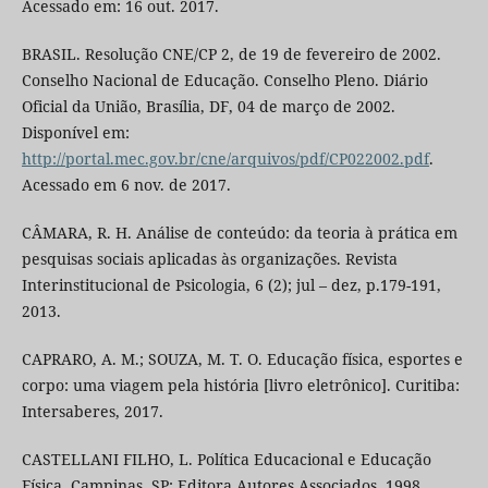
Acessado em: 16 out. 2017.
BRASIL. Resolução CNE/CP 2, de 19 de fevereiro de 2002.
Conselho Nacional de Educação. Conselho Pleno. Diário
Oficial da União, Brasília, DF, 04 de março de 2002.
Disponível em:
http://portal.mec.gov.br/cne/arquivos/pdf/CP022002.pdf
.
Acessado em 6 nov. de 2017.
CÂMARA, R. H. Análise de conteúdo: da teoria à prática em
pesquisas sociais aplicadas às organizações. Revista
Interinstitucional de Psicologia, 6 (2); jul – dez, p.179-191,
2013.
CAPRARO, A. M.; SOUZA, M. T. O. Educação física, esportes e
corpo: uma viagem pela história [livro eletrônico]. Curitiba:
Intersaberes, 2017.
CASTELLANI FILHO, L. Política Educacional e Educação
Física. Campinas, SP: Editora Autores Associados, 1998.