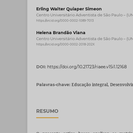
Erling Walter Quiaper Simeon
Centro Universitário Adventista de São Paulo – (U
https://orcid.org/0000-0002-1089-7013
Helena Brandão Viana
Centro Universitário Adventista de São Paulo – (U
https://orcid.org/0000-0002-2018-202X
DOI:
https://doi.org/10.21723/riaee.v15i1.12168
Educação integral, Desenvolvi
Palavras-chave:
RESUMO