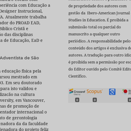
periência com Educação a
de propriedade dos autores com
Designer Instrucional,
gestão da Ibero-American Journal 
A. Atualmente trabalha
Studies in Education. É proibida a
nador do PROAD EAD,
submissão total ou parcial do
íblico Cristã e
manuscrito a qualquer outro
o das disciplinas
rea de Educação, EaD e
periódico. A responsabilidade pelo
conteúdo dos artigos é exclusiva d
autores. A tradução para outro id
 Adventista de São
é proibida sem a permissão por esc
do Editor ouvido pelo Comitê Edito
educação fisica pela
Científico.
Cursou mestrado em
03. Em seu doutorado
para isto validou e
lizacão na cultura
iversity, em Vancouver,
0
0
0
amas de promoção de
entador internacional o
to de gerontologia
enadora da da faculdade
denadora do projeto feliz