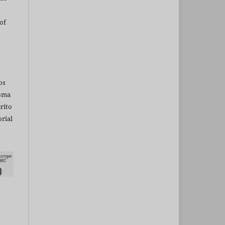
of
os
ioma
rito
rial