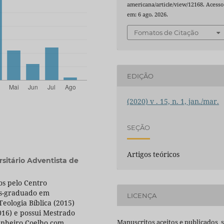
americana/article/view/12168. Acesso
em: 6 ago. 2026.
Fomatos de Citação
EDIÇÃO
(2020) v . 15, n. 1, jan./mar.
SEÇÃO
Artigos teóricos
rsitário Adventista de
s pelo Centro
Pós-graduado em
LICENÇA
eologia Bíblica (2015)
16) e possui Mestrado
Manuscritos aceitos e publicados 
enheiro Coelho com