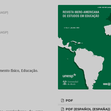
NASP)
NASP)
mento físico, Educação.
PDF
PDF (ESPAÑOL (ESPAÑA))