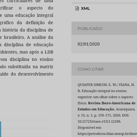
zes curriculares de uma
erificar o aspecto do
XML
de uma educação integral
gráfico da definição de
PUBLICADO
história da disciplina de
r brasileiro. A análise da
02/01/2020
a disciplina de educação
ambientes, mas após a LDB
sa disciplina no ensino
ndo substituída na matriz
COMO CITAR
uide do desenvolvimento
QUIAPER SIMEON, E. W.; VIANA, H.
B. Educação integral no ensino
superior: um olhar sobre o aspecto
físico.
Revista Ibero-Americana de
Estudos em Educação
, Araraquara,
v. 15, n. 1, p. 159–171, 2020. DOI:
10.21723/riaee.v15i1.12168.
Disponível em:
https://periodicos.fclar.unesp.br/iber