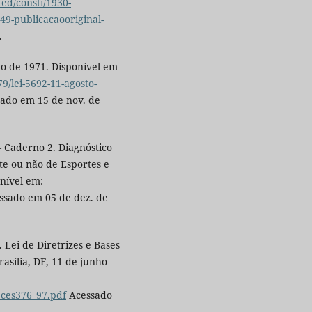
ed/consti/1930-
49-publicacaooriginal-
.
to de 1971. Disponível em
9/lei-5692-11-agosto-
sado em 15 de nov. de
Caderno 2. Diagnóstico
nte ou não de Esportes e
onível em:
ssado em 05 de dez. de
 Lei de Diretrizes e Bases
rasília, DF, 11 de junho
pces376_97.pdf
Acessado