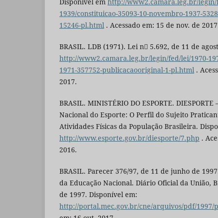
Disponível em
http://www2.camara.leg.br/legin/f
1939/constituicao-35093-10-novembro-1937-5328
15246-pl.html
. Acessado em: 15 de nov. de 2017
BRASIL. LDB (1971). Lei n 5.692, de 11 de agos
http://www2.camara.leg.br/legin/fed/lei/1970-197
1971-357752-publicacaooriginal-1-pl.html
. Aces
2017.
BRASIL. MINISTÉRIO DO ESPORTE. DIESPORTE – 
Nacional do Esporte: O Perfil do Sujeito Pratica
Atividades Físicas da População Brasileira. Disp
http://www.esporte.gov.br/diesporte/7.php
. Ace
2016.
BRASIL. Parecer 376/97, de 11 de junho de 1997.
da Educação Nacional. Diário Oficial da União, B
de 1997. Disponível em:
http://portal.mec.gov.br/cne/arquivos/pdf/1997/
em: 16 out. 2017.