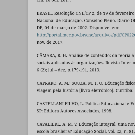
BRASIL. Resolução CNE/CP 2, de 19 de fevereiro
Nacional de Educação. Conselho Pleno. Diário Ofi
DF, 04 de março de 2002. Disponível em:
http://portal.mec.gov.br/cne/arquivos/pdf/CP022
nov. de 2017.
CÂMARA, R. H. Análise de conteúdo: da teoria à
sociais aplicadas às organizações. Revista Interin
6 (2); jul – dez, p.179-191, 2013.
CAPRARO, A. M.; SOUZA, M. T. O. Educação físic
viagem pela história [livro eletrônico]. Curitiba:
CASTELLANI FILHO, L. Política Educacional e Ed
SP: Editora Autores Associados, 1998.
CAVALIERE, A. M. V. Educação integral: uma no
escola brasileira? Educação Social, vol. 23, n. 8