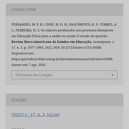
COMO CITAR
FERNANDES, M. P. R.; CISNE, M. D. N.; NASCIMENTO, K. F.; TORRES, A.
L.; FERREIRA, H. S. Os saberes produzidos nos processos formativos
em Educação Física para a saúde na escola: O estado da questão.
Revista Ibero-Americana de Estudos em Educação
, Araraquara, v.
17, n. 3, p. 1977–1993, 2022. DOI: 10.21723/riaee.v17i3.16580.
Disponível em:
https://periodicos.fclar.unesp.br/iberoamericana/article/view/16580.
Acesso em: 7 ago. 2026.
Fomatos de Citação
EDIÇÃO
(2022) v . 17, n. 3, jul./set