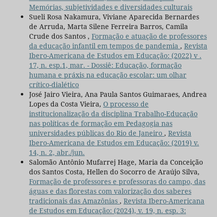
Memórias, subjetividades e diversidades culturais
Sueli Rosa Nakamura, Viviane Aparecida Bernardes
de Arruda, Marta Silene Ferreira Barros, Camila
Crude dos Santos ,
Formação e atuação de professores
da educação infantil em tempos de pandemia
,
Revista
Ibero-Americana de Estudos em Educação: (2022) v .
17, n. esp.1, mar. - Dossiê: Educação, formação
humana e práxis na educação escolar: um olhar
crítico-dialético
José Jairo Vieira, Ana Paula Santos Guimaraes, Andrea
Lopes da Costa Vieira,
O processo de
institucionalização da disciplina Trabalho-Educação
nas políticas de formação em Pedagogia nas
universidades públicas do Rio de Janeiro
,
Revista
Ibero-Americana de Estudos em Educação: (2019) v.
14, n. 2, abr./jun.
Salomão Antônio Mufarrej Hage, Maria da Conceição
dos Santos Costa, Hellen do Socorro de Araújo Silva,
Formação de professores e professoras do campo, das
águas e das florestas com valorização dos saberes
tradicionais das Amazônias
,
Revista Ibero-Americana
de Estudos em Educação: (2024), v. 19, n. esp. 3: