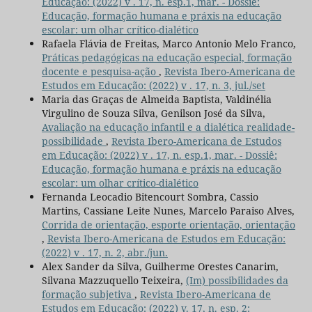
Educação: (2022) v . 17, n. esp.1, mar. - Dossiê:
Educação, formação humana e práxis na educação
escolar: um olhar crítico-dialético
Rafaela Flávia de Freitas, Marco Antonio Melo Franco,
Práticas pedagógicas na educação especial, formação
docente e pesquisa-ação
,
Revista Ibero-Americana de
Estudos em Educação: (2022) v . 17, n. 3, jul./set
Maria das Graças de Almeida Baptista, Valdinélia
Virgulino de Souza Silva, Genilson José da Silva,
Avaliação na educação infantil e a dialética realidade-
possibilidade
,
Revista Ibero-Americana de Estudos
em Educação: (2022) v . 17, n. esp.1, mar. - Dossiê:
Educação, formação humana e práxis na educação
escolar: um olhar crítico-dialético
Fernanda Leocadio Bitencourt Sombra, Cassio
Martins, Cassiane Leite Nunes, Marcelo Paraiso Alves,
Corrida de orientação, esporte orientação, orientação
,
Revista Ibero-Americana de Estudos em Educação:
(2022) v . 17, n. 2, abr./jun.
Alex Sander da Silva, Guilherme Orestes Canarim,
Silvana Mazzuquello Teixeira,
(Im) possibilidades da
formação subjetiva
,
Revista Ibero-Americana de
Estudos em Educação: (2022) v. 17, n. esp. 2: