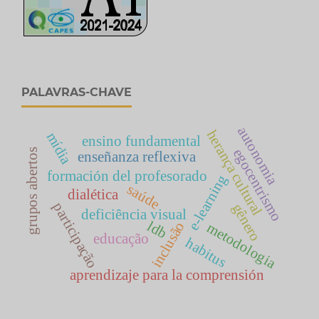
PALAVRAS-CHAVE
autonomia
herança cultural
mídia
ensino fundamental
egocentrismo
grupos abertos
enseñanza reflexiva
formación del profesorado
e-learning
saúde
dialética
participação
gênero
deficiência visual
ldb
inclusão
metodologia
educação
habitus
aprendizaje para la comprensión