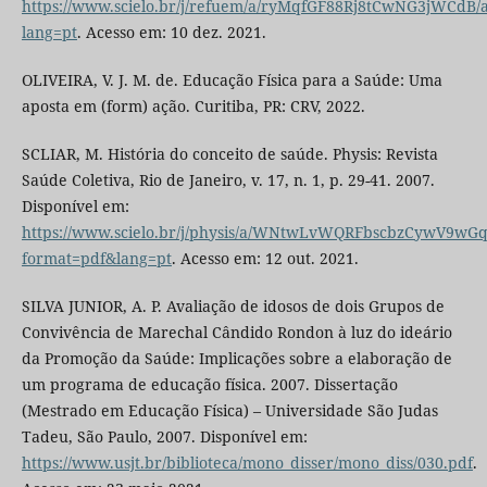
https://www.scielo.br/j/refuem/a/ryMqfGF88Rj8tCwNG3jWCdB/a
lang=pt
. Acesso em: 10 dez. 2021.
OLIVEIRA, V. J. M. de. Educação Física para a Saúde: Uma
aposta em (form) ação. Curitiba, PR: CRV, 2022.
SCLIAR, M. História do conceito de saúde. Physis: Revista
Saúde Coletiva, Rio de Janeiro, v. 17, n. 1, p. 29-41. 2007.
Disponível em:
https://www.scielo.br/j/physis/a/WNtwLvWQRFbscbzCywV9wGq
format=pdf&lang=pt
. Acesso em: 12 out. 2021.
SILVA JUNIOR, A. P. Avaliação de idosos de dois Grupos de
Convivência de Marechal Cândido Rondon à luz do ideário
da Promoção da Saúde: Implicações sobre a elaboração de
um programa de educação física. 2007. Dissertação
(Mestrado em Educação Física) – Universidade São Judas
Tadeu, São Paulo, 2007. Disponível em:
https://www.usjt.br/biblioteca/mono_disser/mono_diss/030.pdf
.