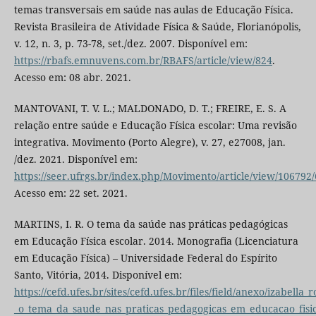
temas transversais em saúde nas aulas de Educação Física.
Revista Brasileira de Atividade Física & Saúde, Florianópolis,
v. 12, n. 3, p. 73-78, set./dez. 2007. Disponível em:
https://rbafs.emnuvens.com.br/RBAFS/article/view/824
.
Acesso em: 08 abr. 2021.
MANTOVANI, T. V. L.; MALDONADO, D. T.; FREIRE, E. S. A
relação entre saúde e Educação Física escolar: Uma revisão
integrativa. Movimento (Porto Alegre), v. 27, e27008, jan.
/dez. 2021. Disponível em:
https://seer.ufrgs.br/index.php/Movimento/article/view/106792
Acesso em: 22 set. 2021.
MARTINS, I. R. O tema da saúde nas práticas pedagógicas
em Educação Física escolar. 2014. Monografia (Licenciatura
em Educação Física) – Universidade Federal do Espírito
Santo, Vitória, 2014. Disponível em:
https://cefd.ufes.br/sites/cefd.ufes.br/files/field/anexo/izabella
_o_tema_da_saude_nas_praticas_pedagogicas_em_educacao_fisic