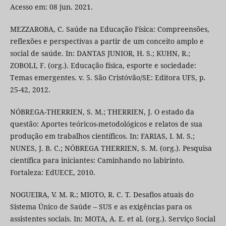
Acesso em: 08 jun. 2021.
MEZZAROBA, C. Saúde na Educação Física: Compreensões,
reflexões e perspectivas a partir de um conceito amplo e
social de saúde. In: DANTAS JUNIOR, H. S.; KUHN, R.;
ZOBOLI, F. (org.). Educação física, esporte e sociedade:
Temas emergentes. v. 5. São Cristóvão/SE: Editora UFS, p.
25-42, 2012.
NÓBREGA-THERRIEN, S. M.; THERRIEN, J. O estado da
questão: Aportes teóricos-metodológicos e relatos de sua
produção em trabalhos científicos. In: FARIAS, I. M. S.;
NUNES, J. B. C.; NÓBREGA THERRIEN, S. M. (org.). Pesquisa
científica para iniciantes: Caminhando no labirinto.
Fortaleza: EdUECE, 2010.
NOGUEIRA, V. M. R.; MIOTO, R. C. T. Desafios atuais do
Sistema Único de Saúde – SUS e as exigências para os
assistentes sociais. In: MOTA, A. E. et al. (org.). Serviço Social