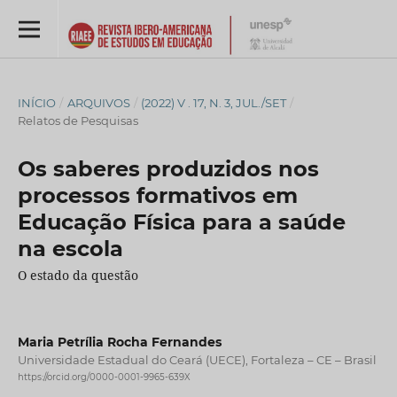
INÍCIO
/
ARQUIVOS
/
(2022) V . 17, N. 3, JUL./SET
/
Relatos de Pesquisas
Os saberes produzidos nos
processos formativos em
Educação Física para a saúde
na escola
O estado da questão
Maria Petrília Rocha Fernandes
Universidade Estadual do Ceará (UECE), Fortaleza – CE – Brasil
https://orcid.org/0000-0001-9965-639X