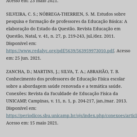
Acesso em: 23 maio 2021.
SILVEIRA, C. S.; NÓBREGA-THERRIEN, S. M. Estudos sobre
pesquisa e formação de professores da Educação Básica: A
elaboração do Estado da Questão. Revista Educação em
Questão, Natal, v. 41, n. 27, p. 219-243, jul./dez. 2011.
Disponível em:
https://www.redalyc.org/pdf/5639/563959973010.pdf
. Acesso
em: 25 jun. 2021.
ZANCHA, D.; MARTINS, J.; SILVA, T. A.; ABRAHÃO, T. B.
Conhecimento dos professores de Educação Física escolar
sobre a abordagem saúde renovada e a temática saúde.
Conexões: Revista da Faculdade de Educação Física da
UNICAMP, Campinas, v. 11, n. 1, p. 204-217, jan./mar. 2013.
Disponível em:
https://periodicos.sbu.unicamp.br/ojs/index.php/conexoes/artic
Acesso em: 15 maio 2021.