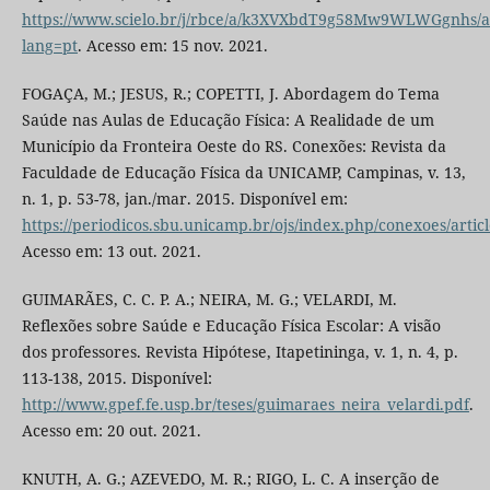
https://www.scielo.br/j/rbce/a/k3XVXbdT9g58Mw9WLWGgnhs/ab
lang=pt
. Acesso em: 15 nov. 2021.
FOGAÇA, M.; JESUS, R.; COPETTI, J. Abordagem do Tema
Saúde nas Aulas de Educação Física: A Realidade de um
Município da Fronteira Oeste do RS. Conexões: Revista da
Faculdade de Educação Física da UNICAMP, Campinas, v. 13,
n. 1, p. 53-78, jan./mar. 2015. Disponível em:
https://periodicos.sbu.unicamp.br/ojs/index.php/conexoes/artic
Acesso em: 13 out. 2021.
GUIMARÃES, C. C. P. A.; NEIRA, M. G.; VELARDI, M.
Reflexões sobre Saúde e Educação Física Escolar: A visão
dos professores. Revista Hipótese, Itapetininga, v. 1, n. 4, p.
113-138, 2015. Disponível:
http://www.gpef.fe.usp.br/teses/guimaraes_neira_velardi.pdf
.
Acesso em: 20 out. 2021.
KNUTH, A. G.; AZEVEDO, M. R.; RIGO, L. C. A inserção de