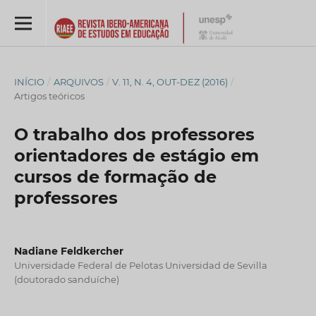
INÍCIO
/
ARQUIVOS
/
V. 11, N. 4, OUT-DEZ (2016)
/
Artigos teóricos
O trabalho dos professores
orientadores de estágio em
cursos de formação de
professores
Nadiane Feldkercher
Universidade Federal de Pelotas Universidad de Sevilla
(doutorado sanduíche)