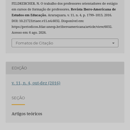
FELDKERCHER, N. O trabalho dos professores orientadores de estágio
em cursos de formação de professores.
Revista Ibero-Americana de
Estudos em Educação
, Araraquara, v. 11, n. 4, p. 1799–1813, 2016.
DOI: 10.21723/riaee.v11.n4.6032. Disponível em:
https://periodicos.fclar.unesp.br/iberoamericana/article/view/6032.
Acesso em: 6 ago. 2026.
Fomatos de Citação
EDIÇÃO
v. 11, n. 4, out-dez (2016)
SEÇÃO
Artigos teóricos