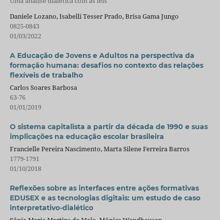
Uma análise dialética com as leis
Daniele Lozano, Isabelli Tesser Prado, Brisa Gama Jungo
0825-0843
01/03/2022
A Educação de Jovens e Adultos na perspectiva da
formação humana: desafios no contexto das relações
flexíveis de trabalho
Carlos Soares Barbosa
63-76
01/01/2019
O sistema capitalista a partir da década de 1990 e suas
implicações na educação escolar brasileira
Francielle Pereira Nascimento, Marta Silene Ferreira Barros
1779-1791
01/10/2018
Reflexões sobre as interfaces entre ações formativas
EDUSEX e as tecnologias digitais: um estudo de caso
interpretativo-dialético
Sônia Maria Martins de Melo, Mônica Wendhausen