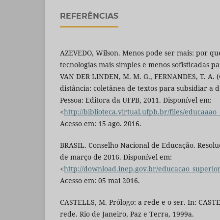
REFERÊNCIAS
AZEVEDO, Wilson. Menos pode ser mais: por qu
tecnologias mais simples e menos sofisticadas par
VAN DER LINDEN, M. M. G., FERNANDES, T. A. (O
distância: coletânea de textos para subsidiar a d
Pessoa: Editora da UFPB, 2011. Disponível em:
<
http://biblioteca.virtual.ufpb.br/files/educaa
Acesso em: 15 ago. 2016.
BRASIL. Conselho Nacional de Educação. Resolu
de março de 2016. Disponível em:
<
http://download.inep.gov.br/educacao_superior
Acesso em: 05 mai 2016.
CASTELLS, M. Prólogo: a rede e o ser. In: CAST
rede. Rio de Janeiro, Paz e Terra, 1999a.