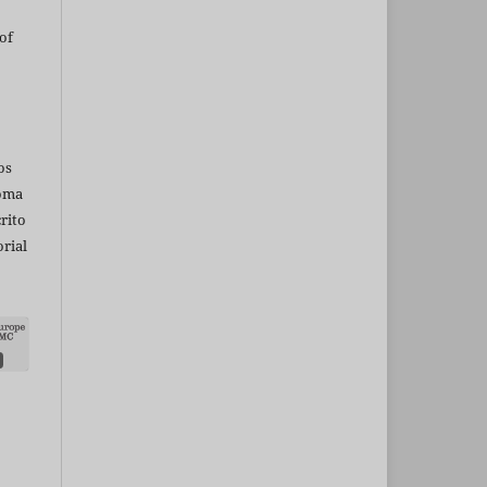
of
os
ioma
rito
rial