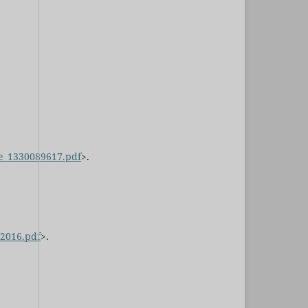
ine_1330089617.pdf
>.
32016.pdf
>.