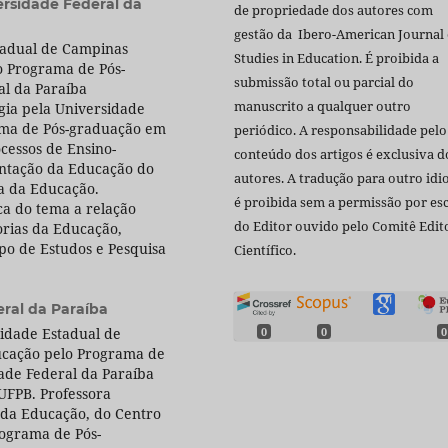
ersidade Federal da
de propriedade dos autores com
gestão da Ibero-American Journal 
tadual de Campinas
Studies in Education. É proibida a
 Programa de Pós-
submissão total ou parcial do
l da Paraíba
manuscrito a qualquer outro
gia pela Universidade
ama de Pós-graduação em
periódico. A responsabilidade pelo
cessos de Ensino-
conteúdo dos artigos é exclusiva d
tação da Educação do
autores. A tradução para outro id
a da Educação.
é proibida sem a permissão por esc
ca do tema a relação
do Editor ouvido pelo Comitê Edito
orias da Educação,
upo de Estudos e Pesquisa
Científico.
ral da Paraíba
idade Estadual de
0
0
0
cação pelo Programa de
de Federal da Paraíba
 UFPB. Professora
da Educação, do Centro
ograma de Pós-