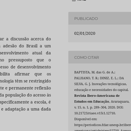
PUBLICADO
02/01/2020
ar a discussão acerca do
 adesão do Brasil a um
senvolvimento atual da
COMO CITAR
omo pressuposto que o
cesso de desenvolvimento
BAPTISTA, M. das G. de A.;
ibilita afirmar que os
PALHANO, T. R.; DINIZ, E. L.; DA
ologia têm se restringido
SILVA, G. J. Inovações tecnológicas,
ente e permanente reflexão
educação e necessidades do capital.
da população do acesso às
Revista Ibero-Americana de
especificamente a escola, é
Estudos em Educação
, Araraquara,
v. 15, n. 1, p. 289–304, 2020. DOI:
 e adaptação a uma dada
10.21723/riaee.v15i1.12710.
Disponível em:
https://periodicos.fclar.unesp.br/iber
americana/article/view/12710. Acesso