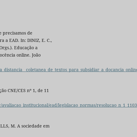
e precisamos de
a a EAD. In: DINIZ, E. C.,
rgs.). Educação a
ocência online. João
ao_a_distancia__coletanea_de_textos_para_subsidiar_a_docancia_onl
ção CNE/CES nº 1, de 11
/avaliacao_institucional/ead/legislacao_normas/resolucao_n_1_110
ELLS, M. A sociedade em