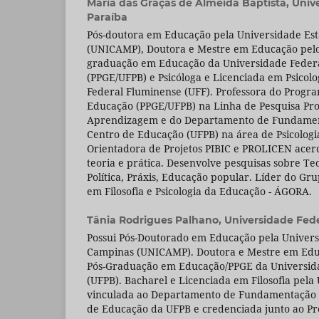
Maria das Graças de Almeida Baptista,
Univ
Paraíba
Pós-doutora em Educação pela Universidade Es
(UNICAMP), Doutora e Mestre em Educação pelo
graduação em Educação da Universidade Federa
(PPGE/UFPB) e Psicóloga e Licenciada em Psicolo
Federal Fluminense (UFF). Professora do Progr
Educação (PPGE/UFPB) na Linha de Pesquisa Pro
Aprendizagem e do Departamento de Fundamen
Centro de Educação (UFPB) na área de Psicologi
Orientadora de Projetos PIBIC e PROLICEN acer
teoria e prática. Desenvolve pesquisas sobre Te
Política, Práxis, Educação popular. Líder do Gr
em Filosofia e Psicologia da Educação - ÁGORA.
Tânia Rodrigues Palhano,
Universidade Fede
Possui Pós-Doutorado em Educação pela Univers
Campinas (UNICAMP). Doutora e Mestre em Edu
Pós-Graduação em Educação/PPGE da Universida
(UFPB). Bacharel e Licenciada em Filosofia pela
vinculada ao Departamento de Fundamentação 
de Educação da UFPB e credenciada junto ao Pr