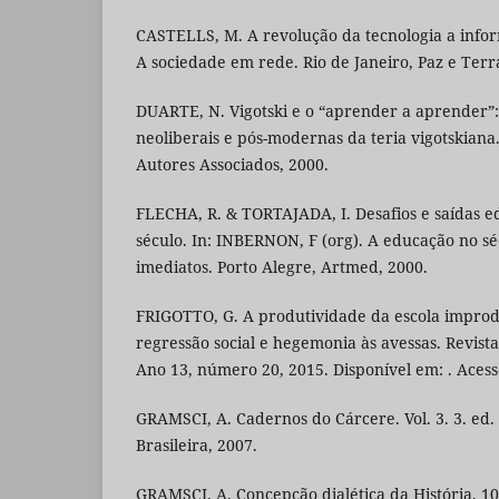
CASTELLS, M. A revolução da tecnologia a info
A sociedade em rede. Rio de Janeiro, Paz e Terr
DUARTE, N. Vigotski e o “aprender a aprender”: 
neoliberais e pós-modernas da teria vigotskiana
Autores Associados, 2000.
FLECHA, R. & TORTAJADA, I. Desafios e saídas e
século. In: INBERNON, F (org). A educação no séc
imediatos. Porto Alegre, Artmed, 2000.
FRIGOTTO, G. A produtividade da escola improd
regressão social e hegemonia às avessas. Revist
Ano 13, número 20, 2015. Disponível em: . Acess
GRAMSCI, A. Cadernos do Cárcere. Vol. 3. 3. ed. 
Brasileira, 2007.
GRAMSCI, A. Concepção dialética da História. 10.