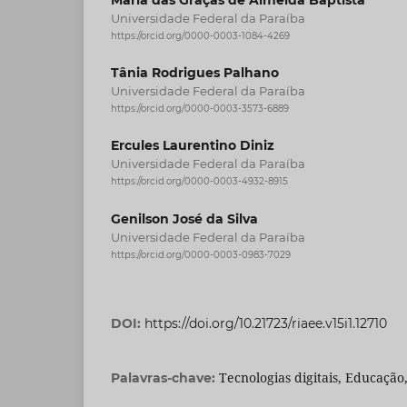
Universidade Federal da Paraíba
https://orcid.org/0000-0003-1084-4269
Tânia Rodrigues Palhano
Universidade Federal da Paraíba
https://orcid.org/0000-0003-3573-6889
Ercules Laurentino Diniz
Universidade Federal da Paraíba
https://orcid.org/0000-0003-4932-8915
Genilson José da Silva
Universidade Federal da Paraíba
https://orcid.org/0000-0003-0983-7029
DOI:
https://doi.org/10.21723/riaee.v15i1.12710
Tecnologias digitais, Educação
Palavras-chave: