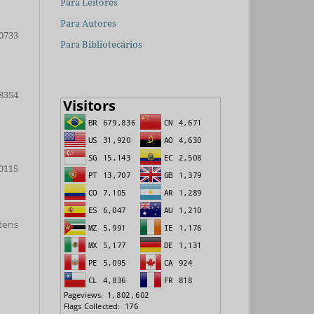
Para Leitores
Para Autores
0733
Para Bibliotecários
8354
0115
itens