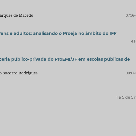
Marques de Macedo
0716-
vens e adultos: analisando o Proeja no âmbito do IFF
e1
ceria público-privada do ProEMI/JF em escolas públicas de
do Socorro Rodrigues
0097-
1 a 5 de 5 