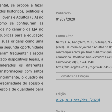
ental, se propõe a fazer
s históricos, políticos e
Publicado
 Jovens e Adultos (EJA) no
01/09/2020
 como se configuram as
dade no cenário da EJA no
 públicas para a educação
Como Citar
m suas origens como uma
Neres, E. A., Gonçalves, M. C., & Araújo, N. 
uma segunda oportunidade
(2020). Educação de Jovens e Adultos no Bra
contradições entre políticas públicas e qua
eram frequentar a escola
educacional.
Revista on Line De Política E Ges
do dispositivos legais, a
Educacional
,
24
(3), 1524–1540.
derados os diferentes
https://doi.org/10.22633/rpge.v24i3.14163
ransformações com saltos
Fomatos de Citação
tancialmente, o quadro de
precariedade do acesso e
escola de qualidade para
Edição
v. 24, n. 3, set./dez. (2020)
Seção