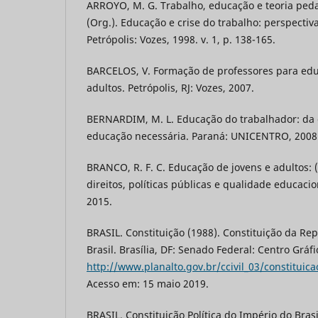
ARROYO, M. G. Trabalho, educação e teoria peda
(Org.). Educação e crise do trabalho: perspectiva
Petrópolis: Vozes, 1998. v. 1, p. 138-165.
BARCELOS, V. Formação de professores para edu
adultos. Petrópolis, RJ: Vozes, 2007.
BERNARDIM, M. L. Educação do trabalhador: da e
educação necessária. Paraná: UNICENTRO, 2008
BRANCO, R. F. C. Educação de jovens e adultos:
direitos, políticas públicas e qualidade educacio
2015.
BRASIL. Constituição (1988). Constituição da Re
Brasil. Brasília, DF: Senado Federal: Centro Gráf
http://www.planalto.gov.br/ccivil_03/constituic
Acesso em: 15 maio 2019.
BRASIL. Constituição Política do Império do Bras