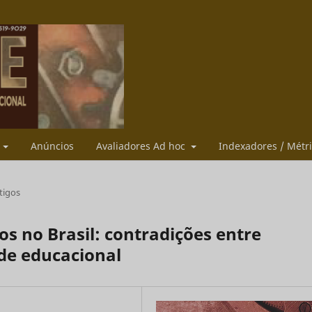
s
Anúncios
Avaliadores Ad hoc
Indexadores / Métr
tigos
os no Brasil: contradições entre
ade educacional