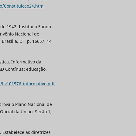
ao/Constituicao24.htm
.
de 1942. Institui o Fundo
onvênio Nacional de
 Brasília, DF, p. 16657, 14
stica. Informativo da
AD Contínua: educação.
os/liv101576_informativo.pdf
.
Aprova o Plano Nacional de
Oficial da União: Seção 1,
 Estabelece as diretrizes