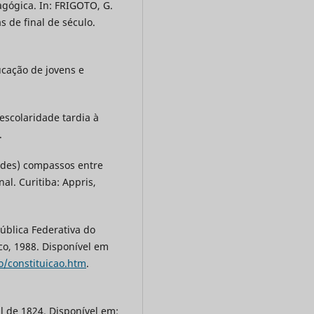
gógica. In: FRIGOTO, G.
s de final de século.
cação de jovens e
scolaridade tardia à
.
 (des) compassos entre
nal. Curitiba: Appris,
pública Federativa do
ico, 1988. Disponível em
ao/constituicao.htm
.
il de 1824. Disponível em: