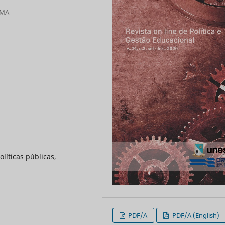
 MA
líticas públicas,
PDF/A
PDF/A (English)