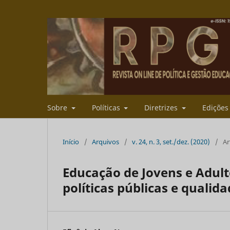
Sobre
Políticas
Diretrizes
Ediçõe
Início
/
Arquivos
/
v. 24, n. 3, set./dez. (2020)
/
Ar
Educação de Jovens e Adult
políticas públicas e qualid