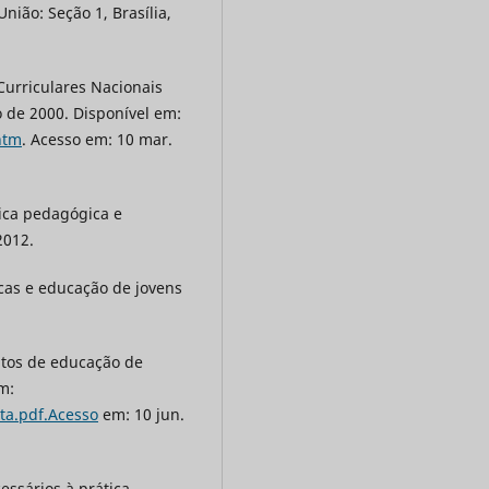
nião: Seção 1, Brasília,
Curriculares Nacionais
 de 2000. Disponível em:
htm
. Acesso em: 10 mar.
ica pedagógica e
2012.
icas e educação de jovens
tos de educação de
m:
nta.pdf.Acesso
em: 10 jun.
essários à prática