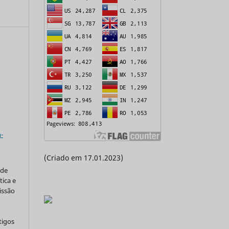
a
-
(Criado em 17.01.2023)
 de
tica e
issão
tigos