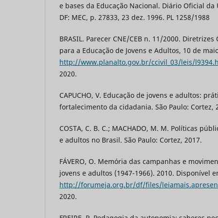
e bases da Educação Nacional. Diário Oficial da U
DF: MEC, p. 27833, 23 dez. 1996. PL 1258/1988
BRASIL. Parecer CNE/CEB n. 11/2000. Diretrizes 
para a Educação de Jovens e Adultos, 10 de maio
http://www.planalto.gov.br/ccivil_03/leis/l9394.
2020.
CAPUCHO, V. Educação de jovens e adultos: prát
fortalecimento da cidadania. São Paulo: Cortez, 
COSTA, C. B. C.; MACHADO, M. M. Políticas públ
e adultos no Brasil. São Paulo: Cortez, 2017.
FÁVERO, O. Memória das campanhas e movimen
jovens e adultos (1947-1966). 2010. Disponível e
http://forumeja.org.br/df/files/leiamais.aprese
2020.
FREIRE, P. Pedagogia da autonomia: saberes nec