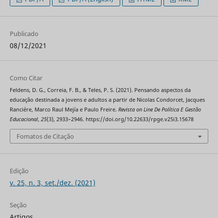
Publicado
08/12/2021
Como Citar
Feldens, D. G., Correia, F. B., & Teles, P. S. (2021). Pensando aspectos da
educação destinada a jovens e adultos a partir de Nicolas Condorcet, Jacques
Ranciére, Marco Raul Mejía e Paulo Freire.
Revista on Line De Política E Gestão
Educacional
,
25
(3), 2933–2946. https://doi.org/10.22633/rpge.v25i3.15678
Fomatos de Citação
Edição
v. 25, n. 3, set./dez. (2021)
Seção
Artigos