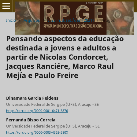
Início
/
Arquivos
/
v. 25, n. 3, set./dez. (2021)
/
Artigos
Pensando aspectos da educação
destinada a jovens e adultos a
partir de Nicolas Condorcet,
Jacques Ranciére, Marco Raul
Mejía e Paulo Freire
Dinamara Garcia Feldens
Universidade Federal de Sergipe (UFS), Aracaju - SE
https://orcid.org/0000-0001-6471-3876
Fernanda Bispo Correia
Universidade Federal de Sergipe (UFS), Aracaju – SE
https://orcid.org/0000-0003-4363-580X