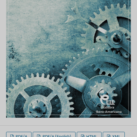
PDF/A
PDF/A (English)
HTML
XML