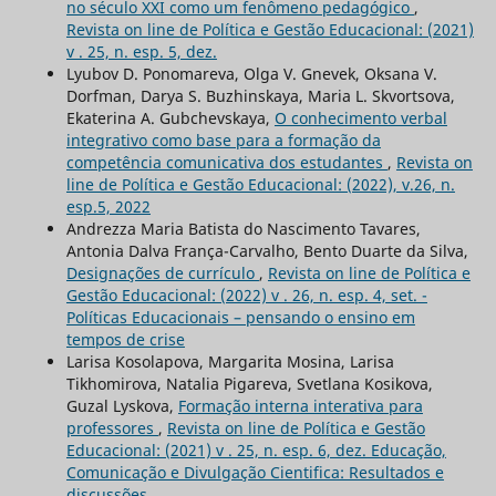
no século XXI como um fenômeno pedagógico
,
Revista on line de Política e Gestão Educacional: (2021)
v . 25, n. esp. 5, dez.
Lyubov D. Ponomareva, Olga V. Gnevek, Oksana V.
Dorfman, Darya S. Buzhinskaya, Maria L. Skvortsova,
Ekaterina A. Gubchevskaya,
O conhecimento verbal
integrativo como base para a formação da
competência comunicativa dos estudantes
,
Revista on
line de Política e Gestão Educacional: (2022), v.26, n.
esp.5, 2022
Andrezza Maria Batista do Nascimento Tavares,
Antonia Dalva França-Carvalho, Bento Duarte da Silva,
Designações de currículo
,
Revista on line de Política e
Gestão Educacional: (2022) v . 26, n. esp. 4, set. -
Políticas Educacionais – pensando o ensino em
tempos de crise
Larisa Kosolapova, Margarita Mosina, Larisa
Tikhomirova, Natalia Pigareva, Svetlana Kosikova,
Guzal Lyskova,
Formação interna interativa para
professores
,
Revista on line de Política e Gestão
Educacional: (2021) v . 25, n. esp. 6, dez. Educação,
Comunicação e Divulgação Cientifica: Resultados e
discussões