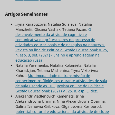
Artigos Semelhantes
Iryna Karapuzova, Nataliia Sulaieva, Nataliia
Manzhelii, Oksana Vashak, Tetiana Fazan,
O
desenvolvimento da atividade cognitiva e
comunicativa de pré-escolares no processo de
atividades educacionais e de pesquisa na natureza
,
Revista on line de Política e Gestão Educacional: v. 25,
n. esp. 3, set. (2021) - Ensino e aprendizagem na
educação russa
Natalia Yaremenko, Nataliia Kolomiets, Natalia
Kharadzjan, Tetiana Mishenina, Iryna Viktorivna
Kohut,
Multimodalidade da transmissão de
conhecimentos filológicos durante atividades de sala
de aula usando as TIC
,
Revista on line de Política e
Gestão Educacional: (2021) v . 25, n. esp. 5, dez.
Aleksandr Vladlenovich Kamenets, Irina
Aleksandrovna Urmina, Nina Alexandrovna Oparina,
Galina Ivanovna Gribkova, Olga Lvovna Kosiborod,
potencial cultural e educacional da atividade de clube