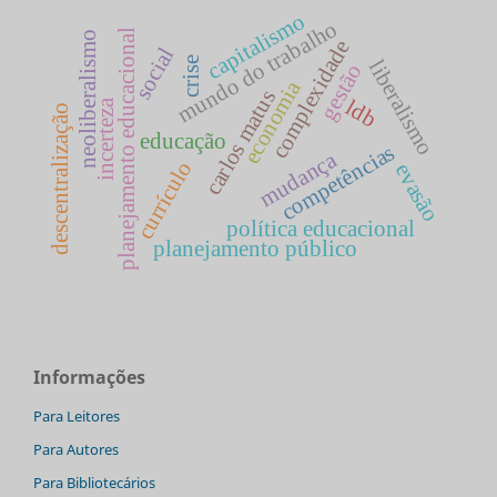
capitalismo
mundo do trabalho
planejamento educacional
neoliberalismo
complexidade
social
crise
liberalismo
gestão
economia
carlos matus
ldb
incerteza
descentralização
educação
competências
mudança
currículo
evasão
política educacional
planejamento público
Informações
Para Leitores
Para Autores
Para Bibliotecários