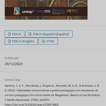
PDF/A
PDF/A (Español (España))
PDF/A (English)
HTML
Publicado
29/12/2023
Como Citar
Ramírez, C. E. F., Hernández, J. Ángela G., Alvarado, M. A. D., & Arentsen, S. B.
E. (2023). Habilidades comunicativas e prática pedagógica em estudantes da
carreira pedagógica da Universidade de Magallanes.
Revista on Line De Política
E Gestão Educacional
,
27
(00), e023073.
https://doi.org/10.22633/rpge.v27i00.18862