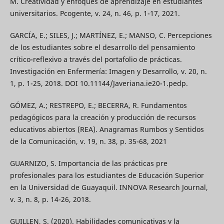
M. Creatividad y enfoques de aprendizaje en estudiantes
universitarios. Pcogente, v. 24, n. 46, p. 1-17, 2021.
GARCÍA, E.; SILES, J.; MARTÍNEZ, E.; MANSO, C. Percepciones
de los estudiantes sobre el desarrollo del pensamiento
crítico-reflexivo a través del portafolio de prácticas.
Investigación en Enfermería: Imagen y Desarrollo, v. 20, n.
1, p. 1-25, 2018. DOI 10.11144/Javeriana.ie20-1.pedp.
GÓMEZ, A.; RESTREPO, E.; BECERRA, R. Fundamentos
pedagógicos para la creación y producción de recursos
educativos abiertos (REA). Anagramas Rumbos y Sentidos
de la Comunicación, v. 19, n. 38, p. 35-68, 2021
GUARNIZO, S. Importancia de las prácticas pre
profesionales para los estudiantes de Educación Superior
en la Universidad de Guayaquil. INNOVA Research Journal,
v. 3, n. 8, p. 14-26, 2018.
GUILLEN, S. (2020). Habilidades comunicativas y la