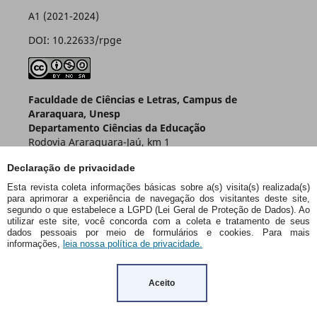
A1 (2021-2024)
DOI: 10.22633/rpge
Faculdade de Ciências e Letras, Campus de
Araraquara, Unesp
Departamento Ciências da Educação
Rodovia Araraquara-Jaú, km 1
Caixa Postal 174 – CEP 14800-901
Declaração de privacidade
Araraquara – SP – Brasil
Esta revista coleta informações básicas sobre a(s) visita(s) realizada(s)
para aprimorar a experiência de navegação dos visitantes deste site,
segundo o que estabelece a LGPD (Lei Geral de Proteção de Dados). Ao
utilizar este site, você concorda com a coleta e tratamento de seus
dados pessoais por meio de formulários e cookies. Para mais
informações,
leia nossa política de privacidade.
Aceito