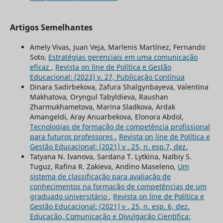
Artigos Semelhantes
Amely Vivas, Juan Veja, Marlenis Martínez, Fernando
Soto,
Estratégias gerenciais em uma comunicação
eficaz
,
Revista on line de Política e Gestão
Educacional: (2023) v. 27, Publicação Contínua
Dinara Sadirbekova, Zafura Shalgynbayeva, Valentina
Мakhatova, Oryngul Tabyldieva, Raushan
Zharmukhametova, Marina Sladkova, Ardak
Amangeldi, Aray Anuarbekova, Elonora Abdol,
Tecnologias de formação de competência profissional
para futuros professores
,
Revista on line de Política e
Gestão Educacional: (2021) v . 25, n. esp.7, dez.
Tatyana N. Ivanova, Sardana T. Lytkina, Nalbiy S.
Tuguz, Rafina R. Zakieva, Andino Maseleno,
Um
sistema de classificação para avaliação de
conhecimentos na formação de competências de um
graduado universitário
,
Revista on line de Política e
Gestão Educacional: (2021) v . 25, n. esp. 6, dez.
Educação, Comunicação e Divulgação Cientifica: