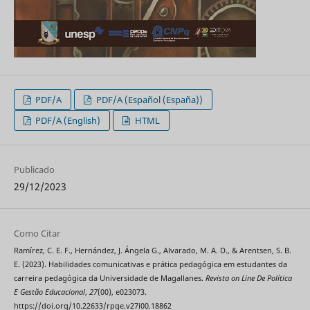
PDF/A
PDF/A (Español (España))
PDF/A (English)
HTML
Publicado
29/12/2023
Como Citar
Ramírez, C. E. F., Hernández, J. Ángela G., Alvarado, M. A. D., & Arentsen, S. B.
E. (2023). Habilidades comunicativas e prática pedagógica em estudantes da
carreira pedagógica da Universidade de Magallanes.
Revista on Line De Política
E Gestão Educacional
,
27
(00), e023073.
https://doi.org/10.22633/rpge.v27i00.18862