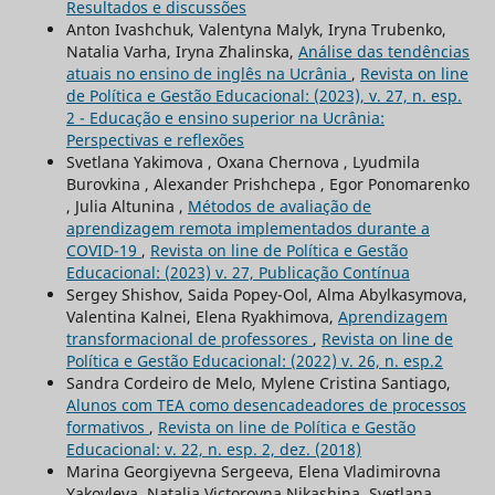
Resultados e discussões
Anton Ivashchuk, Valentyna Malyk, Iryna Trubenko,
Natalia Varha, Iryna Zhalinska,
Análise das tendências
atuais no ensino de inglês na Ucrânia
,
Revista on line
de Política e Gestão Educacional: (2023), v. 27, n. esp.
2 - Educação e ensino superior na Ucrânia:
Perspectivas e reflexões
Svetlana Yakimova , Oxana Chernova , Lyudmila
Burovkina , Alexander Prishchepa , Egor Ponomarenko
, Julia Altunina ,
Métodos de avaliação de
aprendizagem remota implementados durante a
COVID-19
,
Revista on line de Política e Gestão
Educacional: (2023) v. 27, Publicação Contínua
Sergey Shishov, Saida Popey-Ool, Alma Abylkasymova,
Valentina Kalnei, Elena Ryakhimova,
Aprendizagem
transformacional de professores
,
Revista on line de
Política e Gestão Educacional: (2022) v. 26, n. esp.2
Sandra Cordeiro de Melo, Mylene Cristina Santiago,
Alunos com TEA como desencadeadores de processos
formativos
,
Revista on line de Política e Gestão
Educacional: v. 22, n. esp. 2, dez. (2018)
Marina Georgiyevna Sergeeva, Elena Vladimirovna
Yakovleva, Natalia Victorovna Nikashina, Svetlana