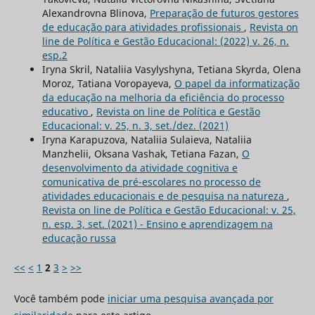
Alexandrovna Blinova,
Preparação de futuros gestores
de educação para atividades profissionais
,
Revista on
line de Política e Gestão Educacional: (2022) v. 26, n.
esp.2
Iryna Skril, Nataliia Vasylyshyna, Tetiana Skyrda, Olena
Moroz, Tatiana Voropayeva,
O papel da informatização
da educação na melhoria da eficiência do processo
educativo
,
Revista on line de Política e Gestão
Educacional: v. 25, n. 3, set./dez. (2021)
Iryna Karapuzova, Nataliia Sulaieva, Nataliia
Manzhelii, Oksana Vashak, Tetiana Fazan,
O
desenvolvimento da atividade cognitiva e
comunicativa de pré-escolares no processo de
atividades educacionais e de pesquisa na natureza
,
Revista on line de Política e Gestão Educacional: v. 25,
n. esp. 3, set. (2021) - Ensino e aprendizagem na
educação russa
<<
<
1
2
3
>
>>
Você também pode
iniciar uma pesquisa avançada por