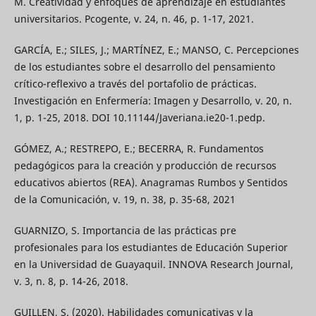
M. Creatividad y enfoques de aprendizaje en estudiantes
universitarios. Pcogente, v. 24, n. 46, p. 1-17, 2021.
GARCÍA, E.; SILES, J.; MARTÍNEZ, E.; MANSO, C. Percepciones
de los estudiantes sobre el desarrollo del pensamiento
crítico-reflexivo a través del portafolio de prácticas.
Investigación en Enfermería: Imagen y Desarrollo, v. 20, n.
1, p. 1-25, 2018. DOI 10.11144/Javeriana.ie20-1.pedp.
GÓMEZ, A.; RESTREPO, E.; BECERRA, R. Fundamentos
pedagógicos para la creación y producción de recursos
educativos abiertos (REA). Anagramas Rumbos y Sentidos
de la Comunicación, v. 19, n. 38, p. 35-68, 2021
GUARNIZO, S. Importancia de las prácticas pre
profesionales para los estudiantes de Educación Superior
en la Universidad de Guayaquil. INNOVA Research Journal,
v. 3, n. 8, p. 14-26, 2018.
GUILLEN, S. (2020). Habilidades comunicativas y la