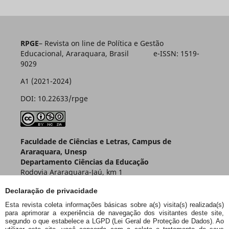
RPGE
– Revista on line de Política e Gestão
Educacional, Araraquara, Brasil e-ISSN: 1519-
9029
A1 (2021-2024)
DOI: 10.22633/rpge
Faculdade de Ciências e Letras, Campus de
Araraquara, Unesp
Departamento Ciências da Educação
Rodovia Araraquara-Jaú, km 1
Caixa Postal 174 – CEP 14800-901
Declaração de privacidade
Araraquara – SP – Brasil
Esta revista coleta informações básicas sobre a(s) visita(s) realizada(s)
para aprimorar a experiência de navegação dos visitantes deste site,
segundo o que estabelece a LGPD (Lei Geral de Proteção de Dados). Ao