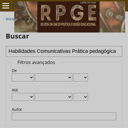
Início
/
Buscar
Buscar
Filtros avançados
De
Até
Autor