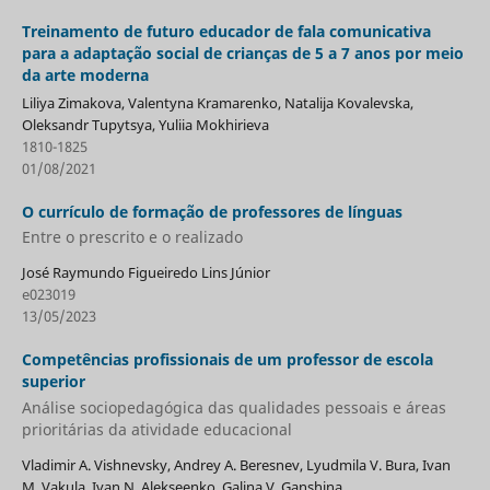
Treinamento de futuro educador de fala comunicativa
para a adaptação social de crianças de 5 a 7 anos por meio
da arte moderna
Liliya Zimakova, Valentyna Kramarenko, Natalija Kovalevska,
Oleksandr Tupytsya, Yuliia Mokhirieva
1810-1825
01/08/2021
O currículo de formação de professores de línguas
Entre o prescrito e o realizado
José Raymundo Figueiredo Lins Júnior
e023019
13/05/2023
Competências profissionais de um professor de escola
superior
Análise sociopedagógica das qualidades pessoais e áreas
prioritárias da atividade educacional
Vladimir A. Vishnevsky, Andrey A. Beresnev, Lyudmila V. Bura, Ivan
M. Vakula, Ivan N. Alekseenko, Galina V. Ganshina