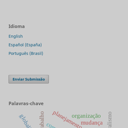
Idioma
English
Español (España)
Português (Brasil)
Enviar Submissão
Palavras-chave
planejamento educacional
liberalismo
organização
globalização
mudança