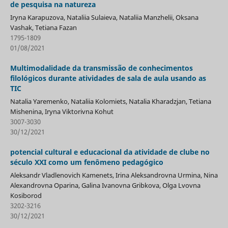
de pesquisa na natureza
Iryna Karapuzova, Nataliia Sulaieva, Nataliia Manzhelii, Oksana
Vashak, Tetiana Fazan
1795-1809
01/08/2021
Multimodalidade da transmissão de conhecimentos
filológicos durante atividades de sala de aula usando as
TIC
Natalia Yaremenko, Nataliia Kolomiets, Natalia Kharadzjan, Tetiana
Mishenina, Iryna Viktorivna Kohut
3007-3030
30/12/2021
potencial cultural e educacional da atividade de clube no
século XXI como um fenômeno pedagógico
Aleksandr Vladlenovich Kamenets, Irina Aleksandrovna Urmina, Nina
Alexandrovna Oparina, Galina Ivanovna Gribkova, Olga Lvovna
Kosiborod
3202-3216
30/12/2021