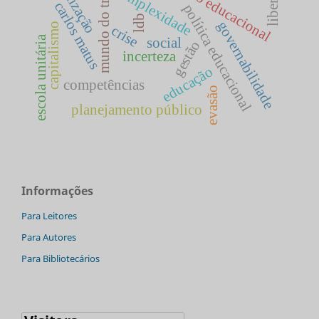
mundo do trabalho
complexidade
carlos matus
política educacional
ldb
governabilidade
capitalismo
crise
escola unitária
social
gestão
incerteza
educação
competências
evasão
planejamento público
Informações
Para Leitores
Para Autores
Para Bibliotecários