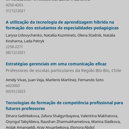
4250-4263
31/12/2021
A utilização da tecnologia de aprendizagem híbrida na
formação dos estudantes de especialidades pedagógicas
Larysa Udovychenko, Nataliia Kuzminets, Olena Stadnik, Natalia
Кosharna, Lada Petryk
2258-2271
08/12/2021
Estratégias gerenciais em uma comunicação eficaz
Professores de escolas particulares da Região Bío-Bío, Chile
Amely Vivas, Juan Veja, Marlenis Martínez, Fernando Soto
e023003
09/01/2023
Tecnologias de formação de competência profissional para
futuros professores
Dinara Sadirbekova, Zafura Shalgynbayeva, Valentina Мakhatova,
Oryngul Tabyldieva, Raushan Zharmukhametova, Marina Sladkova,
Ardak Amangeldi, Aray Anuarbekova, Elonora Abdol