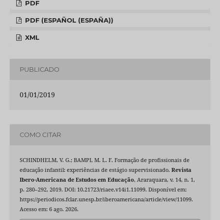
PDF
PDF (ESPAÑOL (ESPAÑA))
XML
PUBLICADO
01/01/2019
COMO CITAR
SCHINDHELM, V. G.; BAMPI, M. L. F. Formação de profissionais de
educação infantil: experiências de estágio supervisionado.
Revista
Ibero-Americana de Estudos em Educação
, Araraquara, v. 14, n. 1,
p. 280–292, 2019. DOI: 10.21723/riaee.v14i1.11099. Disponível em:
https://periodicos.fclar.unesp.br/iberoamericana/article/view/11099.
Acesso em: 6 ago. 2026.