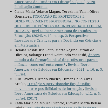
Americana de Estudos em Educação: (2025), v. 20,
Publicação Contínua
Cleide Maria Velasco Magno, Terezinha Valim Oliver
Gonçalves,
FORMAÇÃO DE PROFESSORES E
DESENVOLVIMENTO PROFISSIONAL NO CONTEXTO
DO CLUBE DE CIÊNCIAS DA UNIVERSIDADE FEDERAL
DO PARÁ
,
Revista Ibero-Americana de Estudos em
Educação: (2024), v. 19, n. esp. 2: Perspectivas
Inovadoras e Criativas para a Docência em Ciências e
em Matemática
Heloisa Toshie Irie Saito, Marta Regina Furlan de
Oliveira, Solange Franci Raimundo Yaegashi,
Âncora
nebulosa da formação inicial de professores para a
infância: como enfrentaremos?
,
Revista Ibero-
Americana de Estudos em Educação: (2021) v. 16, n. 3,
jul./set.
Luis Távora Furtado Ribeiro, Osmar Hélio Alves
Araújo,
O estágio supervisionado: fios, desafios,
movimentos e possibilidades de formação
,
Revista
Ibero-Americana de Estudos em Educação: v.12, n. 3,
jul./set. (2017)
Kátia Maria de Moura Evêncio, Giovana Maria Belém
Falcão,
Inclusão de acadêmicos com deficiência na