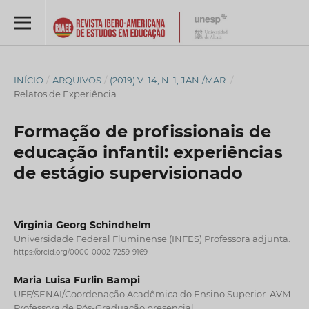
INÍCIO
/
ARQUIVOS
/
(2019) V. 14, N. 1, JAN./MAR.
/
Relatos de Experiência
Formação de profissionais de
educação infantil: experiências
de estágio supervisionado
Virginia Georg Schindhelm
Universidade Federal Fluminense (INFES) Professora adjunta.
https://orcid.org/0000-0002-7259-9169
Maria Luisa Furlin Bampi
UFF/SENAI/Coordenação Acadêmica do Ensino Superior. AVM
Professora de Pós-Graduação presencial.