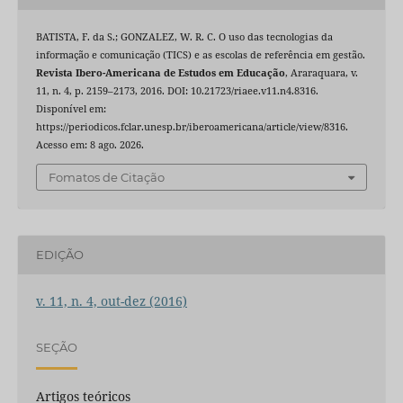
BATISTA, F. da S.; GONZALEZ, W. R. C. O uso das tecnologias da
informação e comunicação (TICS) e as escolas de referência em gestão.
Revista Ibero-Americana de Estudos em Educação
, Araraquara, v.
11, n. 4, p. 2159–2173, 2016. DOI: 10.21723/riaee.v11.n4.8316.
Disponível em:
https://periodicos.fclar.unesp.br/iberoamericana/article/view/8316.
Acesso em: 8 ago. 2026.
Fomatos de Citação
EDIÇÃO
v. 11, n. 4, out-dez (2016)
SEÇÃO
Artigos teóricos