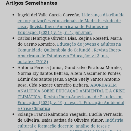
Artigos Semelhantes
Ingrid del Valle García Carreño,
Liderança distribuída
em organizações educacionais de Madrid: estudo de
caso
,
Revista Ibero-Americana de Estudos em
Educação: (2021 ) v. 16, n. 1, jan./mar.
Carlos Henrique Oliveira Dias, Regina Rossetti, Maria
do Carmo Romeiro,
Educação de jovens e adultos na
Comunidade Quilombola do Cafundó
,
Revista Ibero-
Americana de Estudos em Educação: v.13, n.4,
out./dez. (2018)
Antônio Pereira Júnior, Gundisalvo Piratoba Morales,
Norma Ely Santos Beltrão, Altem Nascimento Pontes,
Edmir dos Santos Jesus, Sayda Suely Santos Antonio
Rosa, Cléa Nazaré Carneiro Bichara,
ABORDAGEM
ANALÍTICA SOBRE EDUCAÇÃO AMBIENTAL E A CRISE
CLIMÁTICA
,
Revista Ibero-Americana de Estudos em
Educação: (2024), v. 19, n. esp. 1: Educação Ambiental
e Crise Climática
Solange Franci Raimundo Yaegashi, Lucilia Vernaschi
de Oliveira, Isaias Batista de Oliveira Júnior,
Indústria
cultural e formação docente: análise de teses e