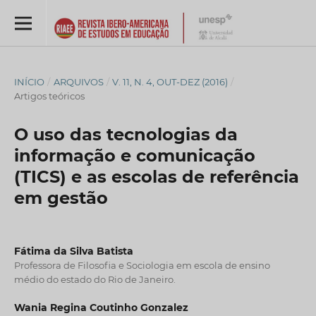
INÍCIO
/
ARQUIVOS
/
V. 11, N. 4, OUT-DEZ (2016)
/
Artigos teóricos
O uso das tecnologias da
informação e comunicação
(TICS) e as escolas de referência
em gestão
Fátima da Silva Batista
Professora de Filosofia e Sociologia em escola de ensino
médio do estado do Rio de Janeiro.
Wania Regina Coutinho Gonzalez