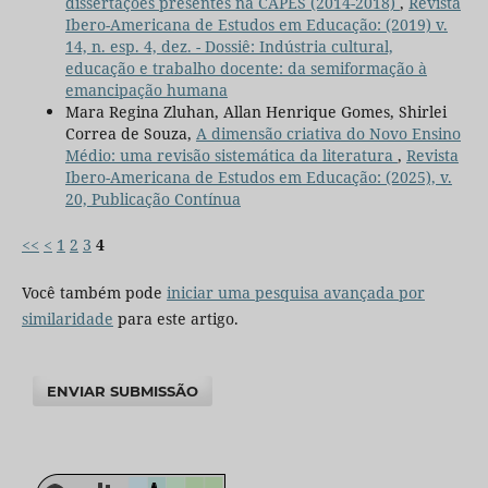
dissertações presentes na CAPES (2014-2018)
,
Revista
Ibero-Americana de Estudos em Educação: (2019) v.
14, n. esp. 4, dez. - Dossiê: Indústria cultural,
educação e trabalho docente: da semiformação à
emancipação humana
Mara Regina Zluhan, Allan Henrique Gomes, Shirlei
Correa de Souza,
A dimensão criativa do Novo Ensino
Médio: uma revisão sistemática da literatura
,
Revista
Ibero-Americana de Estudos em Educação: (2025), v.
20, Publicação Contínua
<<
<
1
2
3
4
Você também pode
iniciar uma pesquisa avançada por
similaridade
para este artigo.
ENVIAR SUBMISSÃO