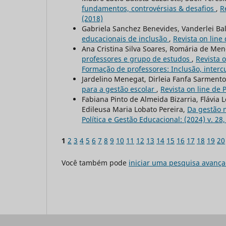
fundamentos, controvérsias & desafios
,
R
(2018)
Gabriela Sanchez Benevides, Vanderlei Ba
educacionais de inclusão
,
Revista on line
Ana Cristina Silva Soares, Romária de Me
professores e grupo de estudos
,
Revista o
Formação de professores: Inclusão, inter
Jardelino Menegat, Dirleia Fanfa Sarment
para a gestão escolar
,
Revista on line de 
Fabiana Pinto de Almeida Bizarria, Flávi
Edileusa Maria Lobato Pereira,
Da gestão 
Política e Gestão Educacional: (2024) v. 28
1
2
3
4
5
6
7
8
9
10
11
12
13
14
15
16
17
18
19
20
Você também pode
iniciar uma pesquisa avança