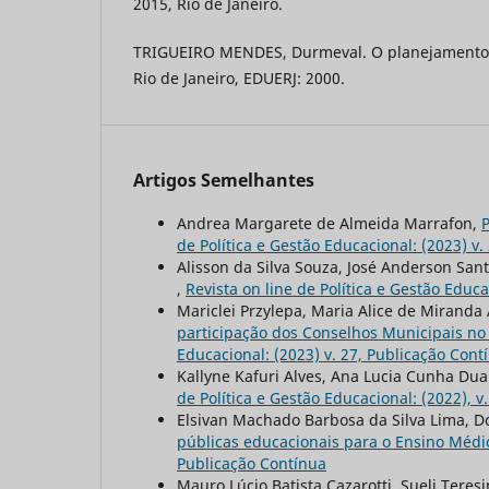
2015, Rio de Janeiro.
TRIGUEIRO MENDES, Durmeval. O planejamento e
Rio de Janeiro, EDUERJ: 2000.
Artigos Semelhantes
Andrea Margarete de Almeida Marrafon,
P
de Política e Gestão Educacional: (2023) v
Alisson da Silva Souza, José Anderson San
,
Revista on line de Política e Gestão Educac
Mariclei Przylepa, Maria Alice de Miranda
participação dos Conselhos Municipais no 
Educacional: (2023) v. 27, Publicação Cont
Kallyne Kafuri Alves, Ana Lucia Cunha Dua
de Política e Gestão Educacional: (2022), v
Elsivan Machado Barbosa da Silva Lima, D
públicas educacionais para o Ensino Méd
Publicação Contínua
Mauro Lúcio Batista Cazarotti, Sueli Tere