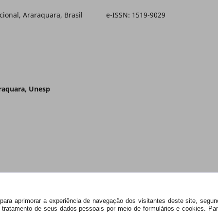
ducacional, Araraquara, Brasil e-ISSN: 1519-9029
araquara, Unesp
s) para aprimorar a experiência de navegação dos visitantes deste site, seg
 e tratamento de seus dados pessoais por meio de formulários e cookies. P