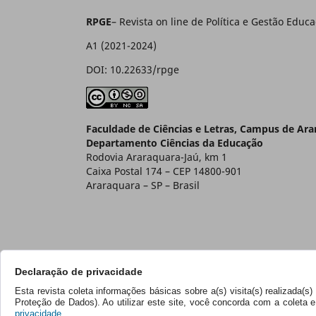
RPGE
– Revista on line de Política e Gestão E
A1 (2021-2024)
DOI: 10.22633/rpge
Faculdade de Ciências e Letras, Campus de Ar
Departamento Ciências da Educação
Rodovia Araraquara-Jaú, km 1
Caixa Postal 174 – CEP 14800-901
Araraquara – SP – Brasil
Declaração de privacidade
Esta revista coleta informações básicas sobre a(s) visita(s) realizada(
Proteção de Dados). Ao utilizar este site, você concorda com a coleta
privacidade.