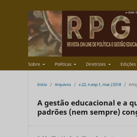
Sobre
Políticas
Diretrizes
Ediçõe
Início
/
Arquivos
/
v.22, n.esp.1, mar./2018
/
Arti
A gestão educacional e a q
padrões (nem sempre) con