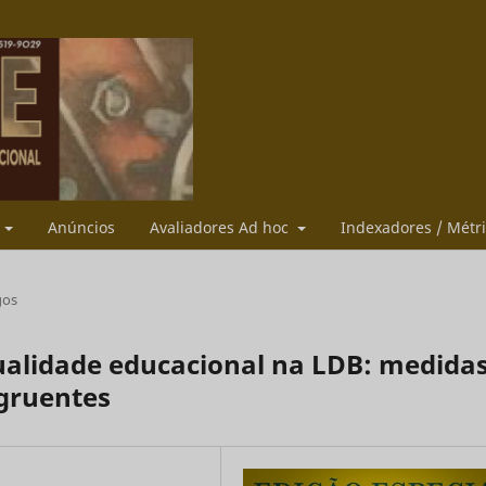
s
Anúncios
Avaliadores Ad hoc
Indexadores / Métr
gos
ualidade educacional na LDB: medidas
gruentes