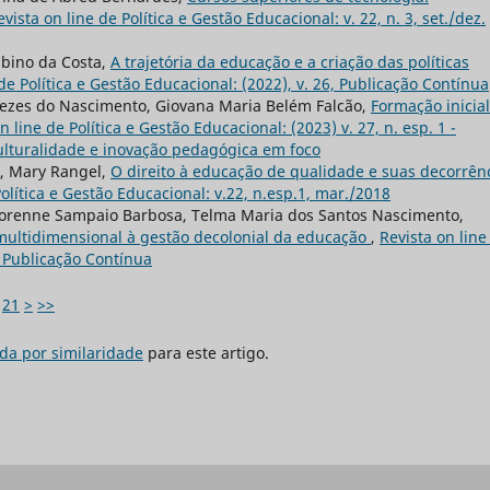
evista on line de Política e Gestão Educacional: v. 22, n. 3, set./dez.
lbino da Costa,
A trajetória da educação e a criação das políticas
 de Política e Gestão Educacional: (2022), v. 26, Publicação Contínua
nezes do Nascimento, Giovana Maria Belém Falcão,
Formação inicia
n line de Política e Gestão Educacional: (2023) v. 27, n. esp. 1 -
culturalidade e inovação pedagógica em foco
o, Mary Rangel,
O direito à educação de qualidade e suas decorrên
Política e Gestão Educacional: v.22, n.esp.1, mar./2018
a Lorenne Sampaio Barbosa, Telma Maria dos Santos Nascimento,
multidimensional à gestão decolonial da educação
,
Revista on line
, Publicação Contínua
21
>
>>
da por similaridade
para este artigo.