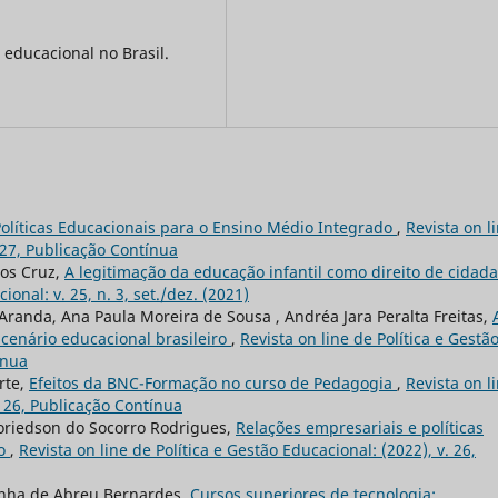
ducacional no Brasil.
olíticas Educacionais para o Ensino Médio Integrado
,
Revista on l
. 27, Publicação Contínua
tos Cruz,
A legitimação da educação infantil como direito de cidad
ional: v. 25, n. 3, set./dez. (2021)
 Aranda, Ana Paula Moreira de Sousa , Andréa Jara Peralta Freitas,
cenário educacional brasileiro
,
Revista on line de Política e Gestã
ínua
rte,
Efeitos da BNC-Formação no curso de Pedagogia
,
Revista on l
. 26, Publicação Contínua
oriedson do Socorro Rodrigues,
Relações empresariais e políticas
io
,
Revista on line de Política e Gestão Educacional: (2022), v. 26,
sinha de Abreu Bernardes,
Cursos superiores de tecnologia: