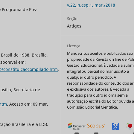
v.22, n.esp.1, mar./2018
o Programa de Pós-
Seção
Artigos
Licença
Manuscritos aceitos e publicados são
Brasil de 1988. Brasília,
propriedade da Revista on line de Polí
isponível em:
Gestão Educacional. É vedada a subm
ao/constituicaocompilado.htm
.
integral ou parcial do manuscrito a
qualquer outro periódico. A
responsabilidade do conteúdo dos ar
é exclusiva dos autores. É vedada a
sília, Secretaria de
tradução para outro idioma sem a
autorização escrita do Editor ouvida 
.htm
. Acesso em: 09 mar.
Comissão Editorial Científica.
ação Brasileira e a LDB.