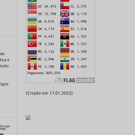
 de
tica e
issão
tigos
(Criado em 17.01.2023)
a