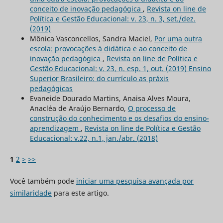
conceito de inovação pedagógica
,
Revista on line de
Política e Gestão Educacional: v. 23, n. 3, set./dez.
(2019)
Mônica Vasconcellos, Sandra Maciel,
Por uma outra
escola: provocações à didática e ao conceito de
inovação pedagógica
,
Revista on line de Política e
Gestão Educacional: v. 23, n. esp. 1, out. (2019) Ensino
Superior Brasileiro: do currículo as práxis
pedagógicas
Evaneide Dourado Martins, Anaisa Alves Moura,
Anacléa de Araújo Bernardo,
O processo de
construção do conhecimento e os desafios do ensino-
aprendizagem
,
Revista on line de Política e Gestão
Educacional: v.22, n.1, jan./abr. (2018)
1
2
>
>>
Você também pode
iniciar uma pesquisa avançada por
similaridade
para este artigo.