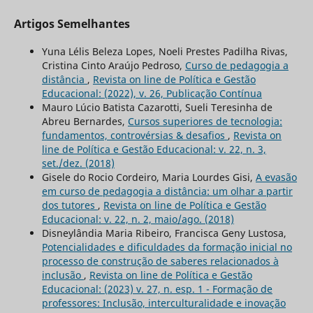
Artigos Semelhantes
Yuna Lélis Beleza Lopes, Noeli Prestes Padilha Rivas,
Cristina Cinto Araújo Pedroso,
Curso de pedagogia a
distância
,
Revista on line de Política e Gestão
Educacional: (2022), v. 26, Publicação Contínua
Mauro Lúcio Batista Cazarotti, Sueli Teresinha de
Abreu Bernardes,
Cursos superiores de tecnologia:
fundamentos, controvérsias & desafios
,
Revista on
line de Política e Gestão Educacional: v. 22, n. 3,
set./dez. (2018)
Gisele do Rocio Cordeiro, Maria Lourdes Gisi,
A evasão
em curso de pedagogia a distância: um olhar a partir
dos tutores
,
Revista on line de Política e Gestão
Educacional: v. 22, n. 2, maio/ago. (2018)
Disneylândia Maria Ribeiro, Francisca Geny Lustosa,
Potencialidades e dificuldades da formação inicial no
processo de construção de saberes relacionados à
inclusão
,
Revista on line de Política e Gestão
Educacional: (2023) v. 27, n. esp. 1 - Formação de
professores: Inclusão, interculturalidade e inovação