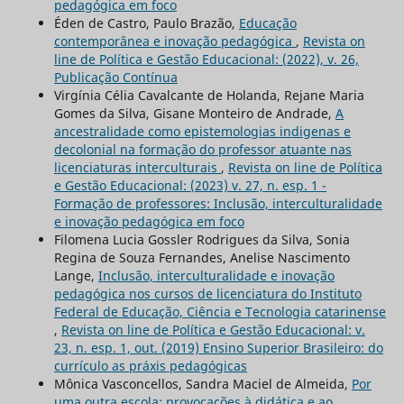
pedagógica em foco
Éden de Castro, Paulo Brazão,
Educação
contemporânea e inovação pedagógica
,
Revista on
line de Política e Gestão Educacional: (2022), v. 26,
Publicação Contínua
Virgínia Célia Cavalcante de Holanda, Rejane Maria
Gomes da Silva, Gisane Monteiro de Andrade,
A
ancestralidade como epistemologias indigenas e
decolonial na formação do professor atuante nas
licenciaturas interculturais
,
Revista on line de Política
e Gestão Educacional: (2023) v. 27, n. esp. 1 -
Formação de professores: Inclusão, interculturalidade
e inovação pedagógica em foco
Filomena Lucia Gossler Rodrigues da Silva, Sonia
Regina de Souza Fernandes, Anelise Nascimento
Lange,
Inclusão, interculturalidade e inovação
pedagógica nos cursos de licenciatura do Instituto
Federal de Educação, Ciência e Tecnologia catarinense
,
Revista on line de Política e Gestão Educacional: v.
23, n. esp. 1, out. (2019) Ensino Superior Brasileiro: do
currículo as práxis pedagógicas
Mônica Vasconcellos, Sandra Maciel de Almeida,
Por
uma outra escola: provocações à didática e ao