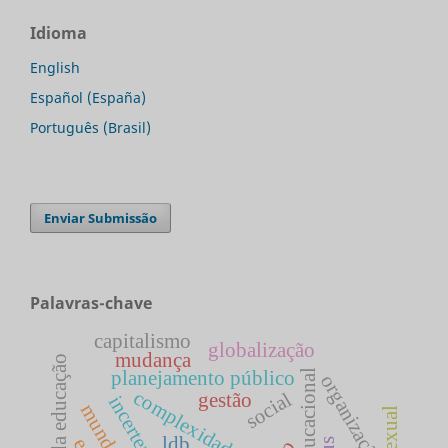
Idioma
English
Español (España)
Português (Brasil)
Enviar Submissão
Palavras-chave
capitalismo
globalização
mudança
gestão da educação
planejamento público
organização
complexidade
social
gestão
incerteza
ldb