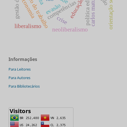
política educacional
mundo do trabalho
orientação sexual
economia
carlos matus
educação
competências
evasão
crise
liberalismo
neoliberalismo
Informações
Para Leitores
Para Autores
Para Bibliotecários