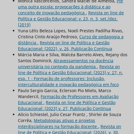
Mônica Vasconcellos, Sandra Maciel de Almeida,
Por
uma outra escola: provocações à didática e ao
conceito de inovação pedagógica
,
Revista on line de
Política e Gestão Educacional: v. 23, n. 3, set./dez.
(2019)
Yuna Lélis Beleza Lopes, Noeli Prestes Padilha Rivas,
Cristina Cinto Araújo Pedroso,
Curso de pedagogia a
distância
,
Revista on line de Política e Gestão
Educacional: (2022), v. 26, Publicação Contínua
Márcia Maria e Silva, Walcéa Barreto Alves, Rejany dos
Santos Dominick,
Atravessamentos na docência
universitária no contexto da pandemia
,
Revista on
line de Política e Gestão Educacional: (2023) v. 27, n.
esp. 1 - Formação de professores: Inclusão,
interculturalidade e inovação pedagógica em foco
Paulo Sergio Garcia, Eclerson Pio Mielo, Marco
Wandercil,
Formação de Professores em Avaliação
Educacional
,
Revista on line de Política e Gestão
Educacional: (2023) v. 27, Publicação Contínua
Alício Schiestel, Julio Cesar Frantz , Shirlei de Souza
Corrêa,
Metodologias ativas e projetos
interdisciplinares na formação docente
,
Revista on
line de Política e Gestão Educacional: (2026), v. 30,