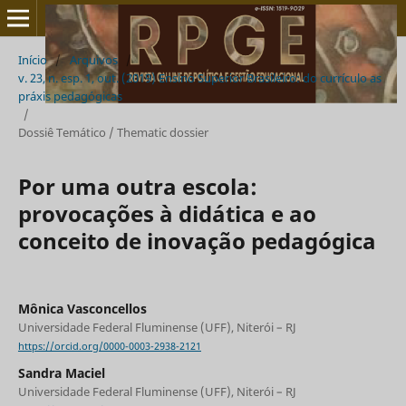
Início
/
Arquivos
/
v. 23, n. esp. 1, out. (2019) Ensino Superior Brasileiro: do currículo as
práxis pedagógicas
/
Dossiê Temático / Thematic dossier
Por uma outra escola:
provocações à didática e ao
conceito de inovação pedagógica
Mônica Vasconcellos
Universidade Federal Fluminense (UFF), Niterói – RJ
https://orcid.org/0000-0003-2938-2121
Sandra Maciel
Universidade Federal Fluminense (UFF), Niterói – RJ