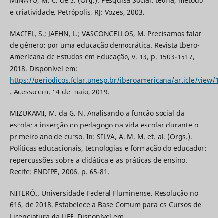
MINAYO, M. C. de S. (Org.). Pesquisa Social: teoria, método
e criatividade. Petrópolis, RJ: Vozes, 2003.
MACIEL, S.; JAEHN, L.; VASCONCELLOS, M. Precisamos falar
de gênero: por uma educação democrática. Revista Ibero-
Americana de Estudos em Educação, v. 13, p. 1503-1517,
2018. Disponível em:
https://periodicos.fclar.unesp.br/iberoamericana/article/view
. Acesso em: 14 de maio, 2019.
MIZUKAMI, M. da G. N. Analisando a função social da
escola: a inserção do pedagogo na vida escolar durante o
primeiro ano de curso. In: SILVA, A. M. M. et. al. (Orgs.).
Políticas educacionais, tecnologias e formação do educador:
repercussões sobre a didática e as práticas de ensino.
Recife: ENDIPE, 2006. p. 65-81.
NITERÓI. Universidade Federal Fluminense. Resolução no
616, de 2018. Estabelece a Base Comum para os Cursos de
Licenciatura da UFF. Disponível em