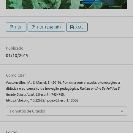
PDF
PDF (English)
XML
Publicado
01/10/2019
Como Citar
Vasconcellos, M., & Maciel, S. (2019). Por uma outra escola: provocações à
didática e ao conceito de inovação pedagógica.
Revista on Line De Política E
Gestão Educacional
,
23
(esp.1), 743–765.
https://doi.org/10.22633/rpge.v23iesp.1.13006
Fomatos de Citação
Edição