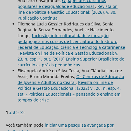
Ana Lara Casagrande,
O papel dos cursinhos
populares e desigualdade educacional
,
Revista on
line de Política e Gestão Educacional: (2026), v. 30,
Publicação Contínua
Filomena Lucia Gossler Rodrigues da Silva, Sonia
Regina de Souza Fernandes, Anelise Nascimento
Lange,
Inclusão, interculturalidade e inovação
pedagógica nos cursos de licenciatura do Instituto
Federal de Educação, Ciência e Tecnologia catarinense
,
Revista on line de Política e Gestão Educacional: v.
23, n. esp. 1, out. (2019) Ensino Superior Brasileiro: do
currículo as práxis pedagógicas
Elisangela André da Silva Costa, Ana Cláudia Lima de
Assis, Bruno Miranda Freitas,
Os Centros de Educação
de Jovens e Adultos no Ceará
,
Revista on line de
Política e Gestão Educacional: (2022) v . 26, n. esp. 4,
set. - Políticas Educacionais – pensando o ensino em
tempos de crise
1
2
3
>
>>
Você também pode
iniciar uma pesquisa avançada por