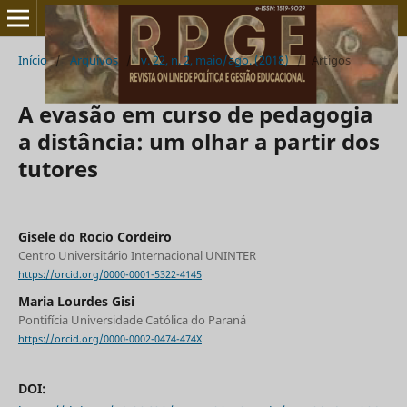
Início
/
Arquivos
/
v. 22, n. 2, maio/ago. (2018)
/
Artigos
A evasão em curso de pedagogia
a distância: um olhar a partir dos
tutores
Gisele do Rocio Cordeiro
Centro Universitário Internacional UNINTER
https://orcid.org/0000-0001-5322-4145
Maria Lourdes Gisi
Pontifícia Universidade Católica do Paraná
https://orcid.org/0000-0002-0474-474X
DOI: