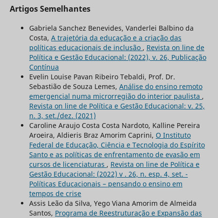
Artigos Semelhantes
Gabriela Sanchez Benevides, Vanderlei Balbino da
Costa,
A trajetória da educação e a criação das
políticas educacionais de inclusão
,
Revista on line de
Política e Gestão Educacional: (2022), v. 26, Publicação
Contínua
Evelin Louise Pavan Ribeiro Tebaldi, Prof. Dr.
Sebastião de Souza Lemes,
Análise do ensino remoto
emergencial numa microrregião do interior paulista
,
Revista on line de Política e Gestão Educacional: v. 25,
n. 3, set./dez. (2021)
Caroline Araujo Costa Costa Nardoto, Kalline Pereira
Aroeira, Aldieris Braz Amorim Caprini,
O Instituto
Federal de Educação, Ciência e Tecnologia do Espírito
Santo e as políticas de enfrentamento de evasão em
cursos de licenciaturas
,
Revista on line de Política e
Gestão Educacional: (2022) v . 26, n. esp. 4, set. -
Políticas Educacionais – pensando o ensino em
tempos de crise
Assis Leão da Silva, Yego Viana Amorim de Almeida
Santos,
Programa de Reestruturação e Expansão das