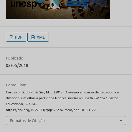
PDF
XML
Publicado
02/05/2018
Como Citar
Cordeiro, G. do R., & Gisi, M. L. (2018). A evasão em curso de pedagogia a
distância: um olhar a partir dos tutores.
Revista on Line De Política E Gestão
Educacional
, 627–645.
https://doi.org/10.22633/rpge.v22.n2.maio/ago.2018.11229
Fomatos de Citação