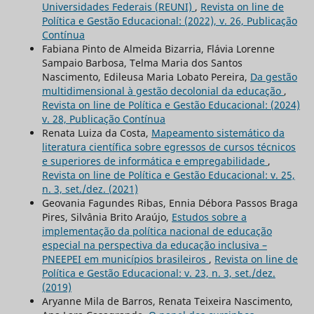
Universidades Federais (REUNI)
,
Revista on line de
Política e Gestão Educacional: (2022), v. 26, Publicação
Contínua
Fabiana Pinto de Almeida Bizarria, Flávia Lorenne
Sampaio Barbosa, Telma Maria dos Santos
Nascimento, Edileusa Maria Lobato Pereira,
Da gestão
multidimensional à gestão decolonial da educação
,
Revista on line de Política e Gestão Educacional: (2024)
v. 28, Publicação Contínua
Renata Luiza da Costa,
Mapeamento sistemático da
literatura científica sobre egressos de cursos técnicos
e superiores de informática e empregabilidade
,
Revista on line de Política e Gestão Educacional: v. 25,
n. 3, set./dez. (2021)
Geovania Fagundes Ribas, Ennia Débora Passos Braga
Pires, Silvânia Brito Araújo,
Estudos sobre a
implementação da política nacional de educação
especial na perspectiva da educação inclusiva –
PNEEPEI em municípios brasileiros
,
Revista on line de
Política e Gestão Educacional: v. 23, n. 3, set./dez.
(2019)
Aryanne Mila de Barros, Renata Teixeira Nascimento,