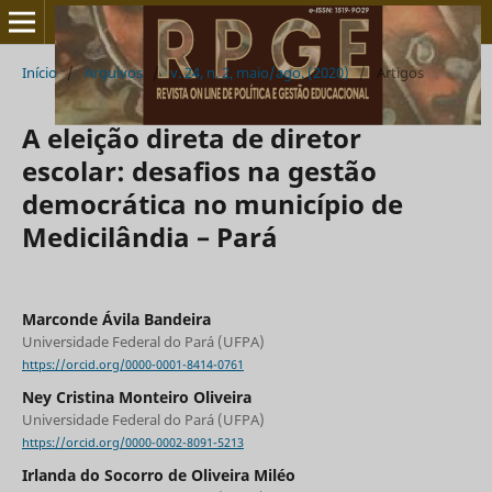
Início
/
Arquivos
/
v. 24, n. 2, maio/ago. (2020)
/
Artigos
A eleição direta de diretor
escolar: desafios na gestão
democrática no município de
Medicilândia – Pará
Marconde Ávila Bandeira
Universidade Federal do Pará (UFPA)
https://orcid.org/0000-0001-8414-0761
Ney Cristina Monteiro Oliveira
Universidade Federal do Pará (UFPA)
https://orcid.org/0000-0002-8091-5213
Irlanda do Socorro de Oliveira Miléo