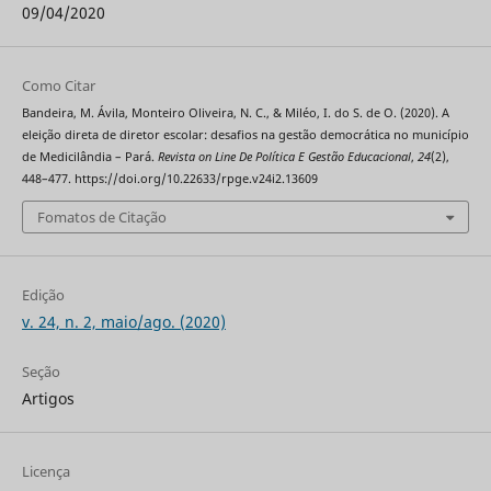
09/04/2020
Como Citar
Bandeira, M. Ávila, Monteiro Oliveira, N. C., & Miléo, I. do S. de O. (2020). A
eleição direta de diretor escolar: desafios na gestão democrática no município
de Medicilândia – Pará.
Revista on Line De Política E Gestão Educacional
,
24
(2),
448–477. https://doi.org/10.22633/rpge.v24i2.13609
Fomatos de Citação
Edição
v. 24, n. 2, maio/ago. (2020)
Seção
Artigos
Licença