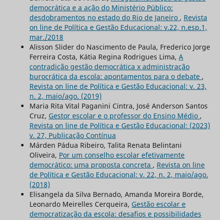
democrática e a ação do Ministério Público:
desdobramentos no estado do Rio de Janeiro
,
Revista
on line de Política e Gestão Educacional: v.22, n.esp.1,
mar./2018
Alisson Slider do Nascimento de Paula, Frederico Jorge
Ferreira Costa, Kátia Regina Rodrigues Lima,
A
contradição gestão democrática x administração
burocrática da escola: apontamentos para o debate
,
Revista on line de Política e Gestão Educacional: v. 23,
n. 2, maio/ago. (2019)
Maria Rita Vital Paganini Cintra, José Anderson Santos
Cruz,
Gestor escolar e o professor do Ensino Médio
,
Revista on line de Política e Gestão Educacional: (2023)
v. 27, Publicação Contínua
Márden Pádua Ribeiro, Talita Renata Belintani
Oliveira,
Por um conselho escolar efetivamente
democrático: uma proposta concreta
,
Revista on line
de Política e Gestão Educacional: v. 22, n. 2, maio/ago.
(2018)
Elisangela da Silva Bernado, Amanda Moreira Borde,
Leonardo Meirelles Cerqueira,
Gestão escolar e
democratização da escola: desafios e possibilidades