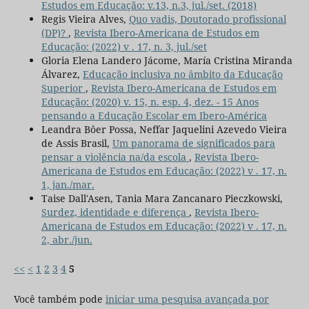
Estudos em Educação: v.13, n.3, jul./set. (2018)
Regis Vieira Alves,
Quo vadis, Doutorado profissional
(DP)?
,
Revista Ibero-Americana de Estudos em
Educação: (2022) v . 17, n. 3, jul./set
Gloria Elena Landero Jácome, María Cristina Miranda
Álvarez,
Educação inclusiva no âmbito da Educação
Superior
,
Revista Ibero-Americana de Estudos em
Educação: (2020) v. 15, n. esp. 4, dez. - 15 Anos
pensando a Educação Escolar em Ibero-América
Leandra Bôer Possa, Neffar Jaquelini Azevedo Vieira
de Assis Brasil,
Um panorama de significados para
pensar a violência na/da escola
,
Revista Ibero-
Americana de Estudos em Educação: (2022) v . 17, n.
1, jan./mar.
Taise Dall'Asen, Tania Mara Zancanaro Pieczkowski,
Surdez, identidade e diferença
,
Revista Ibero-
Americana de Estudos em Educação: (2022) v . 17, n.
2, abr./jun.
<<
<
1
2
3
4
5
Você também pode
iniciar uma pesquisa avançada por