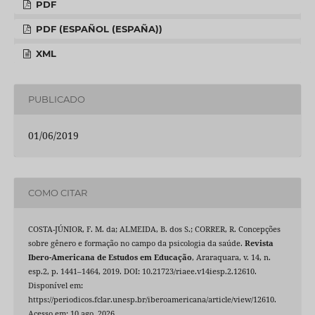
PDF
PDF (ESPAÑOL (ESPAÑA))
XML
PUBLICADO
01/06/2019
COMO CITAR
COSTA-JÚNIOR, F. M. da; ALMEIDA, B. dos S.; CORRER, R. Concepções
sobre gênero e formação no campo da psicologia da saúde.
Revista
Ibero-Americana de Estudos em Educação
, Araraquara, v. 14, n.
esp.2, p. 1441–1464, 2019. DOI: 10.21723/riaee.v14iesp.2.12610.
Disponível em:
https://periodicos.fclar.unesp.br/iberoamericana/article/view/12610.
Acesso em: 10 ago. 2026.