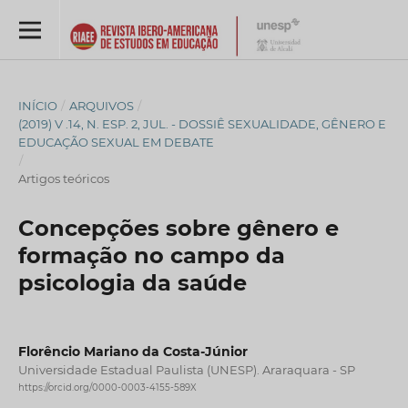
INÍCIO
/
ARQUIVOS
/
(2019) V .14, N. ESP. 2, JUL. - DOSSIÊ SEXUALIDADE, GÊNERO E
EDUCAÇÃO SEXUAL EM DEBATE
/
Artigos teóricos
Concepções sobre gênero e
formação no campo da
psicologia da saúde
Florêncio Mariano da Costa-Júnior
Universidade Estadual Paulista (UNESP). Araraquara - SP
https://orcid.org/0000-0003-4155-589X