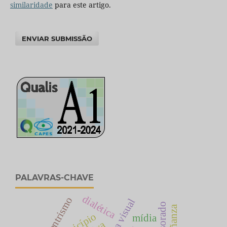
similaridade
para este artigo.
ENVIAR SUBMISSÃO
PALAVRAS-CHAVE
dialética
egocentrismo
município
mídia