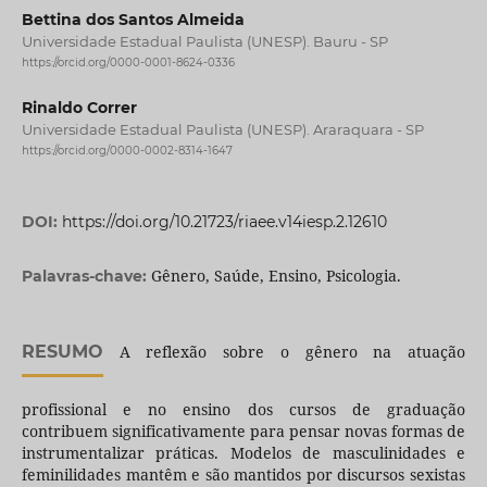
Bettina dos Santos Almeida
Universidade Estadual Paulista (UNESP). Bauru - SP
https://orcid.org/0000-0001-8624-0336
Rinaldo Correr
Universidade Estadual Paulista (UNESP). Araraquara - SP
https://orcid.org/0000-0002-8314-1647
DOI:
https://doi.org/10.21723/riaee.v14iesp.2.12610
Gênero, Saúde, Ensino, Psicologia.
Palavras-chave:
RESUMO
A reflexão sobre o gênero na atuação
profissional e no ensino dos cursos de graduação
contribuem significativamente para pensar novas formas de
instrumentalizar práticas. Modelos de masculinidades e
feminilidades mantêm e são mantidos por discursos sexistas