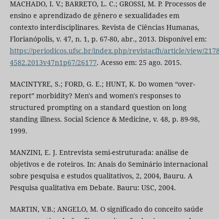
MACHADO, I. V.; BARRETO, L. C.; GROSSI, M. P. Processos de
ensino e aprendizado de gênero e sexualidades em
contexto interdisciplinares. Revista de Ciências Humanas,
Florianópolis, v. 47, n. 1, p. 67-80, abr., 2013. Disponível em:
https://periodicos.ufsc.br/index.php/revistacfh/article/view/2178
4582.2013v47n1p67/26177
. Acesso em: 25 ago. 2015.
MACINTYRE, S.; FORD, G. E.; HUNT, K. Do women “over-
report” morbidity? Men's and women's responses to
structured prompting on a standard question on long
standing illness. Social Science & Medicine, v. 48, p. 89-98,
1999.
MANZINI, E. J. Entrevista semi-estruturada: análise de
objetivos e de roteiros. In: Anais do Seminário internacional
sobre pesquisa e estudos qualitativos, 2, 2004, Bauru. A
Pesquisa qualitativa em Debate. Bauru: USC, 2004.
MARTIN, V.B.; ANGELO, M. O significado do conceito saúde