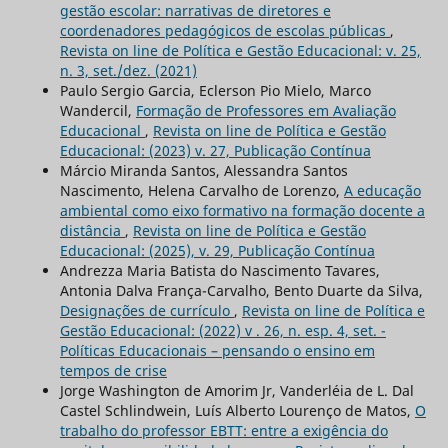
gestão escolar: narrativas de diretores e
coordenadores pedagógicos de escolas públicas
,
Revista on line de Política e Gestão Educacional: v. 25,
n. 3, set./dez. (2021)
Paulo Sergio Garcia, Eclerson Pio Mielo, Marco
Wandercil,
Formação de Professores em Avaliação
Educacional
,
Revista on line de Política e Gestão
Educacional: (2023) v. 27, Publicação Contínua
Márcio Miranda Santos, Alessandra Santos
Nascimento, Helena Carvalho de Lorenzo,
A educação
ambiental como eixo formativo na formação docente a
distância
,
Revista on line de Política e Gestão
Educacional: (2025), v. 29, Publicação Contínua
Andrezza Maria Batista do Nascimento Tavares,
Antonia Dalva França-Carvalho, Bento Duarte da Silva,
Designações de currículo
,
Revista on line de Política e
Gestão Educacional: (2022) v . 26, n. esp. 4, set. -
Políticas Educacionais – pensando o ensino em
tempos de crise
Jorge Washington de Amorim Jr, Vanderléia de L. Dal
Castel Schlindwein, Luís Alberto Lourenço de Matos,
O
trabalho do professor EBTT: entre a exigência do