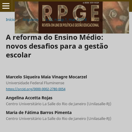
Início
/
Arquivos
/
v.22, n.esp.1, mar./2018
/
Artigos
A reforma do Ensino Médio:
novos desafios para a gestão
escolar
Marcelo Siqueira Maia Vinagre Mocarzel
Universidade Federal Fluminense
https://orcid.org/0000-0002-2780-0054
Angelina Accetta Rojas
Centro Universitário La Salle do Rio de Janeiro (Unilasalle-RJ)
Maria de Fátima Barros Pimenta
Centro Universitário La Salle do Rio de Janeiro (Unilasalle-RJ)