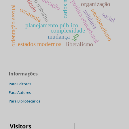
mundo do trabalho
carlos matus
currículo
educação
política educacional
organização
orientação sexual
economia
neoliberalismo
solidária
social
planejamento público
complexidade
ldb
mudança
estados modernos
liberalismo
Informações
Para Leitores
Para Autores
Para Bibliotecários