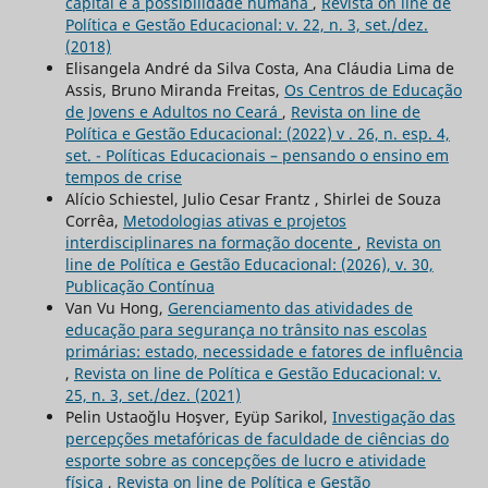
capital e a possibilidade humana
,
Revista on line de
Política e Gestão Educacional: v. 22, n. 3, set./dez.
(2018)
Elisangela André da Silva Costa, Ana Cláudia Lima de
Assis, Bruno Miranda Freitas,
Os Centros de Educação
de Jovens e Adultos no Ceará
,
Revista on line de
Política e Gestão Educacional: (2022) v . 26, n. esp. 4,
set. - Políticas Educacionais – pensando o ensino em
tempos de crise
Alício Schiestel, Julio Cesar Frantz , Shirlei de Souza
Corrêa,
Metodologias ativas e projetos
interdisciplinares na formação docente
,
Revista on
line de Política e Gestão Educacional: (2026), v. 30,
Publicação Contínua
Van Vu Hong,
Gerenciamento das atividades de
educação para segurança no trânsito nas escolas
primárias: estado, necessidade e fatores de influência
,
Revista on line de Política e Gestão Educacional: v.
25, n. 3, set./dez. (2021)
Pelin Ustaoğlu Hoşver, Eyüp Sarikol,
Investigação das
percepções metafóricas de faculdade de ciências do
esporte sobre as concepções de lucro e atividade
física
,
Revista on line de Política e Gestão