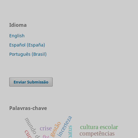
Idioma
English
Español (España)
Português (Brasil)
Enviar Submissão
Palavras-chave
incerteza
gestão
cultura escolar
crise
competências