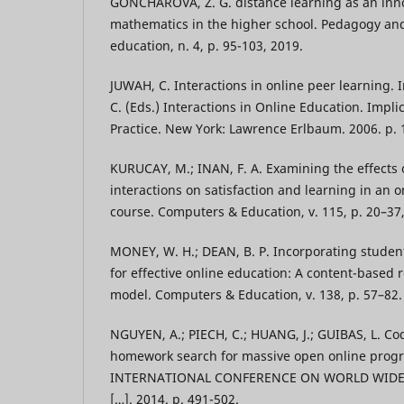
GONCHAROVA, Z. G. distance learning as an inno
mathematics in the higher school. Pedagogy an
education, n. 4, p. 95-103, 2019.
JUWAH, C. Interactions in online peer learning. 
C. (Eds.) Interactions in Online Education. Impli
Practice. New York: Lawrence Erlbaum. 2006. p. 
KURUCAY, M.; INAN, F. A. Examining the effects 
interactions on satisfaction and learning in an
course. Computers & Education, v. 115, p. 20–37
MONEY, W. H.; DEAN, B. P. Incorporating studen
for effective online education: A content-based 
model. Computers & Education, v. 138, p. 57–82.
NGUYEN, A.; PIECH, C.; HUANG, J.; GUIBAS, L. Co
homework search for massive open online prog
INTERNATIONAL CONFERENCE ON WORLD WIDE W
[…]. 2014. p. 491-502.