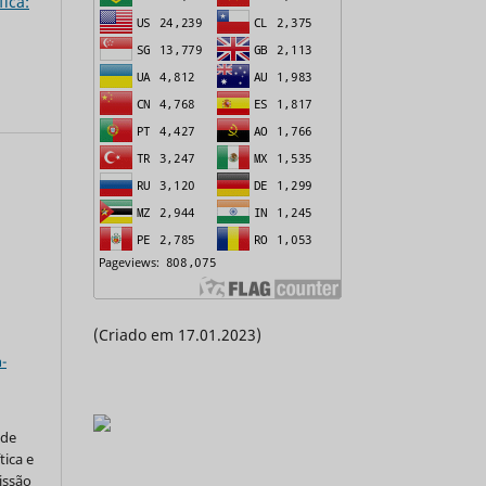
ica:
(Criado em 17.01.2023)
a
-
 de
tica e
issão