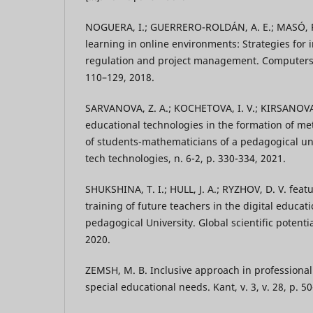
NOGUERA, I.; GUERRERO-ROLDÁN, A. E.; MASÓ, R.
learning in online environments: Strategies for
regulation and project management. Computers &
110–129, 2018.
SARVANOVA, Z. A.; KOCHETOVA, I. V.; KIRSANOVA
educational technologies in the formation of m
of students-mathematicians of a pedagogical un
tech technologies, n. 6-2, p. 330-334, 2021.
SHUKSHINA, T. I.; HULL, J. A.; RYZHOV, D. V. feat
training of future teachers in the digital educat
pedagogical University. Global scientific potential
2020.
ZEMSH, M. B. Inclusive approach in professional
special educational needs. Kant, v. 3, v. 28, p. 5