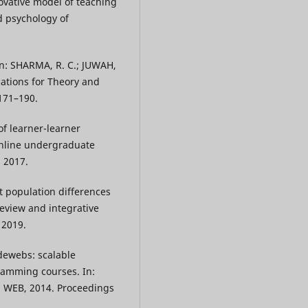
vative model of teaching
d psychology of
In: SHARMA, R. C.; JUWAH,
cations for Theory and
171–190.
of learner-learner
 online undergraduate
, 2017.
t population differences
review and integrative
 2019.
dewebs: scalable
ramming courses. In:
EB, 2014. Proceedings