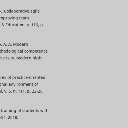
 Collaborative agile
 improving team
 Education, v. 116, p.
, A. A. Modern
ethodological competence
iversity. Modern high-
ures of practice-oriented
ional environment of
, v. 6, n. 111, p. 22-26,
 training of students with
0-54, 2018.