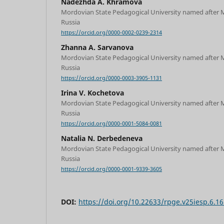
Nadezhda A. Khramova
Mordovian State Pedagogical University named after M
Russia
https://orcid.org/0000-0002-0239-2314
Zhanna A. Sarvanova
Mordovian State Pedagogical University named after M
Russia
https://orcid.org/0000-0003-3905-1131
Irina V. Kochetova
Mordovian State Pedagogical University named after M
Russia
https://orcid.org/0000-0001-5084-0081
Natalia N. Derbedeneva
Mordovian State Pedagogical University named after M
Russia
https://orcid.org/0000-0001-9339-3605
DOI:
https://doi.org/10.22633/rpge.v25iesp.6.1