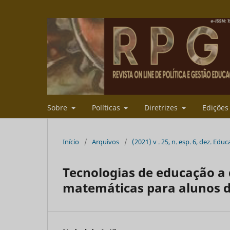
Sobre
Políticas
Diretrizes
Ediçõe
Início
/
Arquivos
/
(2021) v . 25, n. esp. 6, dez. E
Tecnologias de educação a d
matemáticas para alunos d