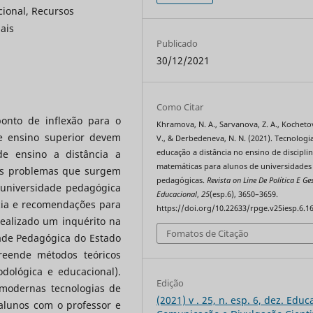
cional, Recursos
ais
Publicado
30/12/2021
Como Citar
onto de inflexão para o
Khramova, N. A., Sarvanova, Z. A., Kochetov
de ensino superior devem
V., & Derbedeneva, N. N. (2021). Tecnologi
e ensino a distância a
educação a distância no ensino de discipli
matemáticas para alunos de universidades
 os problemas que surgem
pedagógicas.
Revista on Line De Política E Ge
universidade pedagógica
Educacional
,
25
(esp.6), 3650–3659.
ncia e recomendações para
https://doi.org/10.22633/rpge.v25iesp.6.1
realizado um inquérito na
Fomatos de Citação
ade Pedagógica do Estado
eende métodos teóricos
odológica e educacional).
Edição
 modernas tecnologias de
(2021) v . 25, n. esp. 6, dez. Educ
alunos com o professor e