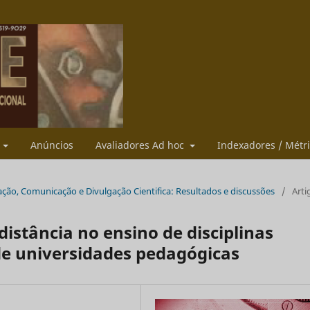
s
Anúncios
Avaliadores Ad hoc
Indexadores / Métr
ducação, Comunicação e Divulgação Cientifica: Resultados e discussões
/
Arti
istância no ensino de disciplinas
e universidades pedagógicas