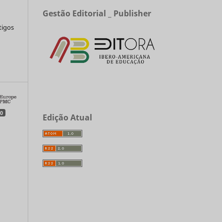
Gestão Editorial _ Publisher
tigos
a
0
Edição Atual