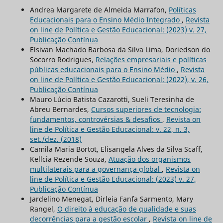
Andrea Margarete de Almeida Marrafon,
Políticas
Educacionais para o Ensino Médio Integrado
,
Revista
on line de Política e Gestão Educacional: (2023) v. 27,
Publicação Contínua
Elsivan Machado Barbosa da Silva Lima, Doriedson do
Socorro Rodrigues,
Relações empresariais e políticas
públicas educacionais para o Ensino Médio
,
Revista
on line de Política e Gestão Educacional: (2022), v. 26,
Publicação Contínua
Mauro Lúcio Batista Cazarotti, Sueli Teresinha de
Abreu Bernardes,
Cursos superiores de tecnologia:
fundamentos, controvérsias & desafios
,
Revista on
line de Política e Gestão Educacional: v. 22, n. 3,
set./dez. (2018)
Camila Maria Bortot, Elisangela Alves da Silva Scaff,
Kellcia Rezende Souza,
Atuação dos organismos
multilaterais para a governança global
,
Revista on
line de Política e Gestão Educacional: (2023) v. 27,
Publicação Contínua
Jardelino Menegat, Dirleia Fanfa Sarmento, Mary
Rangel,
O direito à educação de qualidade e suas
decorrências para a gestão escolar
,
Revista on line de