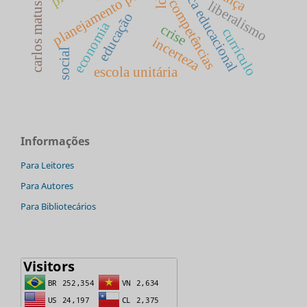
política educacional
planejamento público
competências
liberalismo
carlos matus
educação
economia
crise
currículo
incerteza
social
escola unitária
Informações
Para Leitores
Para Autores
Para Bibliotecários