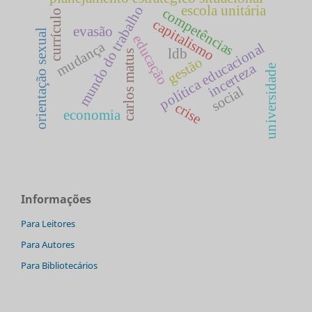
escola unitária
mundo do trabalho
competências
currículo
capitalismo
evasão
orientação sexual
educação
mudança
política educacional
ldb
carlos matus
gestão
incerteza
universidade
social
crise
economia
Informações
Para Leitores
Para Autores
Para Bibliotecários