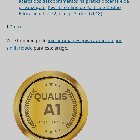
acerca dos desdobramentos na prática docente e da
privatização
,
Revista on line de Política e Gestão
Educacional: v. 22, n. esp. 3, dez. (2018)
1
2
>
>>
Você também pode
iniciar uma pesquisa avançada por
similaridade
para este artigo.