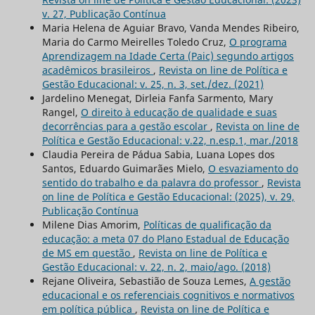
v. 27, Publicação Contínua
Maria Helena de Aguiar Bravo, Vanda Mendes Ribeiro,
Maria do Carmo Meirelles Toledo Cruz,
O programa
Aprendizagem na Idade Certa (Paic) segundo artigos
acadêmicos brasileiros
,
Revista on line de Política e
Gestão Educacional: v. 25, n. 3, set./dez. (2021)
Jardelino Menegat, Dirleia Fanfa Sarmento, Mary
Rangel,
O direito à educação de qualidade e suas
decorrências para a gestão escolar
,
Revista on line de
Política e Gestão Educacional: v.22, n.esp.1, mar./2018
Claudia Pereira de Pádua Sabia, Luana Lopes dos
Santos, Eduardo Guimarães Mielo,
O esvaziamento do
sentido do trabalho e da palavra do professor
,
Revista
on line de Política e Gestão Educacional: (2025), v. 29,
Publicação Contínua
Milene Dias Amorim,
Políticas de qualificação da
educação: a meta 07 do Plano Estadual de Educação
de MS em questão
,
Revista on line de Política e
Gestão Educacional: v. 22, n. 2, maio/ago. (2018)
Rejane Oliveira, Sebastião de Souza Lemes,
A gestão
educacional e os referenciais cognitivos e normativos
em política pública
,
Revista on line de Política e