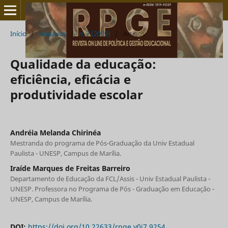
Início
/
Arquivos
/
n. 7 (2009)
/
Artigos
Qualidade da educação:
eficiência, eficácia e
produtividade escolar
Andréia Melanda Chirinéa
Mestranda do programa de Pós-Graduação da Univ Estadual
Paulista - UNESP, Campus de Marília.
Iraíde Marques de Freitas Barreiro
Departamento de Educação da FCL/Assis - Univ Estadual Paulista -
UNESP. Professora no Programa de Pós - Graduação em Educação -
UNESP, Campus de Marília.
DOI:
https://doi.org/10.22633/rpge.v0i7.9254