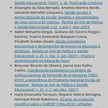
Gestão Educacional: (2022), v. 26, Publicação Contínua
Elisangela da Silva Bernado, Amanda Moreira Borde,
Leonardo Meirelles Cerqueira,
Gestão escolar e
democratização da escola: desafios e possibilidades
de uma construção coletiva
,
Revista on line de Política
e Gestão Educacional: v.22, n.esp.1, mar./2018
Isabel Menacho-Vargas, Giuliana del Socorro Raggio-
Ramírez, Francis Esmeralda Ibarguen-Cueva,
Elizabeth Grados-Zavala,
Gestão estratégica
educacional e desempenho do ensino na educação à
distância
,
Revista on line de Política e Gestão
Educacional: v. 25, n. esp. 3, set. (2021) - Ensino e
aprendizagem na educação russa
Breynner Ricardo de Oliveira, Jianne Ines Fialho
Coelho,
Coordenação pedagógica no âmbito da
política nacional de formação de professores (2007-
2016): a experiência do Programa Nacional Escola de
Gestores
,
Revista on line de Política e Gestão
Educacional: v. 25, n. 3, set./dez. (2021)
Hayla Emanuelle Torrezan, Regiane Helena Bertagna,
Henrique Kendi Nakamura,
20 anos de produção
científica sobre o SARESP (1996-2016): reflexões