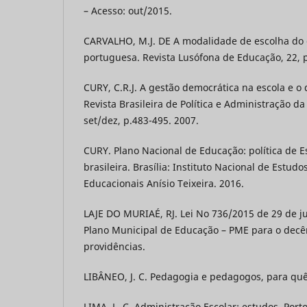
– Acesso: out/2015.
CARVALHO, M.J. DE A modalidade de escolha do d
portuguesa. Revista Lusófona de Educação, 22, 
CURY, C.R.J. A gestão democrática na escola e o 
Revista Brasileira de Política e Administração da
set/dez, p.483-495. 2007.
CURY. Plano Nacional de Educação: política de 
brasileira. Brasília: Instituto Nacional de Estud
Educacionais Anísio Teixeira. 2016.
LAJE DO MURIAÉ, RJ. Lei No 736/2015 de 29 de ju
Plano Municipal de Educação – PME para o decê
providências.
LIBÂNEO, J. C. Pedagogia e pedagogos, para quê?
LIMA, L. C. Administração Escolar: estudos. Porto