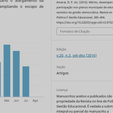
sário o alargamento da
Amaral, D. P. do. (2016). Mérito, desempe
 ampliando o escopo de
participação nos planos municipais de edu
sentidos da gestão democrática.
Revista on 
Política E Gestão Educacional
, 385–404.
https://doi.org/10.22633/rpge.v20.n3.9732
Fomatos de Citação
Edição
v.20, n.3, set-dez (2016)
Seção
Artigos
Licença
Manuscritos aceitos e publicados são
propriedade da Revista on line de Polí
Gestão Educacional. É vedada a subm
integral ou parcial do manuscrito a