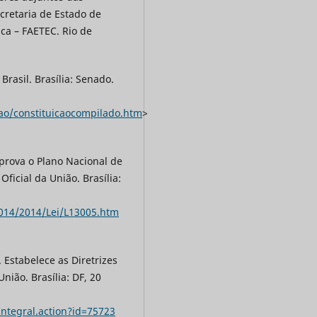
ecretaria de Estado de
ca – FAETEC. Rio de
Brasil. Brasília: Senado.
icao/constituicaocompilado.htm
>
Aprova o Plano Nacional de
ficial da União. Brasília:
2014/2014/Lei/L13005.htm
 Estabelece as Diretrizes
nião. Brasília: DF, 20
Integral.action?id=75723