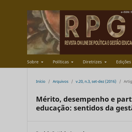
Sobre
Políticas
Diretrizes
Ediçõe
Início
/
Arquivos
/
v.20, n.3, set-dez (2016)
/
Arti
Mérito, desempenho e part
educação: sentidos da ges