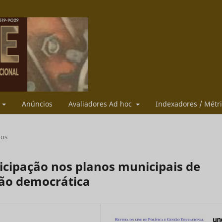
s
Anúncios
Avaliadores Ad hoc
Indexadores / Métr
gos
icipação nos planos municipais de
tão democrática