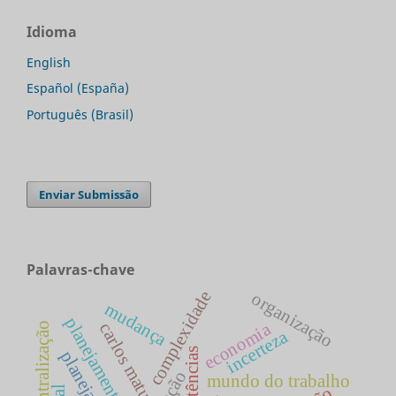
Idioma
English
Español (España)
Português (Brasil)
Enviar Submissão
Palavras-chave
complexidade
organização
mudança
economia
carlos matus
descentralização
incerteza
mundo do trabalho