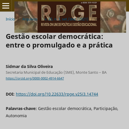
Início
/
Arquivos
/
v. 25, n. 3, set./dez. (2021)
/
Artigos
Gestão escolar democrática:
entre o promulgado e a prática
Sidmar da Silva Oliveira
Secretaria Municipal de Educação (SME), Monte Santo – BA
https://orcid.org/0000-0002-4914-6647
DOI:
https://doi.org/10.22633/rpge.v25i3.14744
Palavras-chave:
Gestão escolar democrática, Participação,
Autonomia