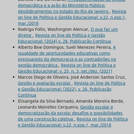
democrática e a ação do Ministério Público:
desdobramentos no estado do Rio de Janeiro
,
Revista
on line de Política e Gestão Educacional: v.22, n.esp.1,
mar./2018
Rodrigo Follis, Washington Alencar,
O que faz um
diretor
,
Revista on line de Política e Gestão
Educacional: (2024) v. 28, Publicação Contínua
Alberto Bive Domingos, Sueli Menezes Pereira,
A
igualdade de oportunidades educativas como
pressuposto da democracia e as contradições na
gestão democrática
,
Revista on line de Política e
Gestão Educacional: v. 25, n. 3, set./dez. (2021)
Marcos Diego de Oliveira, José Anderson Santos Cruz,
Gestão e avaliação escolar
,
Revista on line de Política
e Gestão Educacional: (2022), v. 26, Publicação
Contínua
Elisangela da Silva Bernado, Amanda Moreira Borde,
Leonardo Meirelles Cerqueira,
Gestão escolar e
democratização da escola: desafios e possibilidades
de uma construção coletiva
,
Revista on line de Política
e Gestão Educacional: v.22, n.esp.1, mar./2018