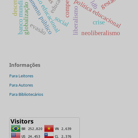
planejamento educacional
competências
planejamento público
educação
gestão
banco mundial
política educacional
ldb
globalização
liberalismo
social
crise
evasão
neoliberalismo
Informações
Para Leitores
Para Autores
Para Bibliotecários