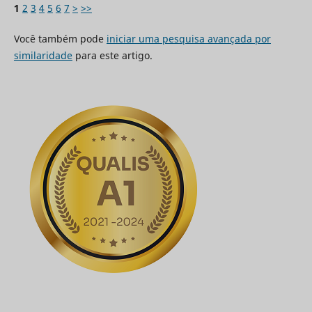
1
2
3
4
5
6
7
>
>>
Você também pode
iniciar uma pesquisa avançada por
similaridade
para este artigo.