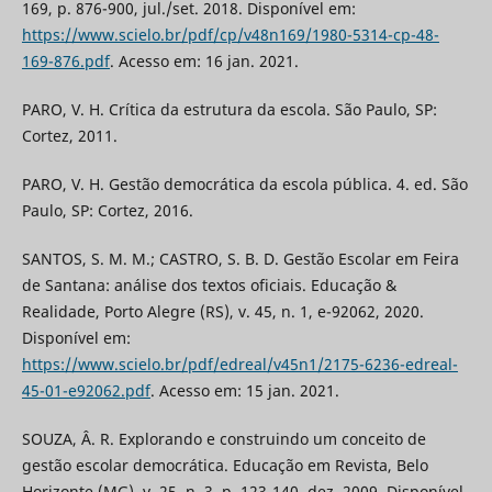
169, p. 876-900, jul./set. 2018. Disponível em:
https://www.scielo.br/pdf/cp/v48n169/1980-5314-cp-48-
169-876.pdf
. Acesso em: 16 jan. 2021.
PARO, V. H. Crítica da estrutura da escola. São Paulo, SP:
Cortez, 2011.
PARO, V. H. Gestão democrática da escola pública. 4. ed. São
Paulo, SP: Cortez, 2016.
SANTOS, S. M. M.; CASTRO, S. B. D. Gestão Escolar em Feira
de Santana: análise dos textos oficiais. Educação &
Realidade, Porto Alegre (RS), v. 45, n. 1, e-92062, 2020.
Disponível em:
https://www.scielo.br/pdf/edreal/v45n1/2175-6236-edreal-
45-01-e92062.pdf
. Acesso em: 15 jan. 2021.
SOUZA, Â. R. Explorando e construindo um conceito de
gestão escolar democrática. Educação em Revista, Belo
Horizonte (MG), v. 25, n. 3, p. 123-140, dez. 2009. Disponível