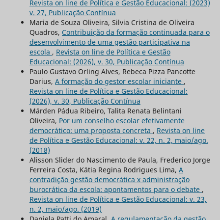
Revista on line de Política e Gestão Educacional: (2023)
v. 27, Publicação Contínua
Maria de Souza Oliveira, Silvia Cristina de Oliveira
Quadros,
Contribuição da formação continuada para o
desenvolvimento de uma gestão participativa na
escola
,
Revista on line de Política e Gestão
Educacional: (2026), v. 30, Publicação Contínua
Paulo Gustavo Orling Alves, Rebeca Pizza Pancotte
Darius,
A formação do gestor escolar iniciante
,
Revista on line de Política e Gestão Educacional:
(2026), v. 30, Publicação Contínua
Márden Pádua Ribeiro, Talita Renata Belintani
Oliveira,
Por um conselho escolar efetivamente
democrático: uma proposta concreta
,
Revista on line
de Política e Gestão Educacional: v. 22, n. 2, maio/ago.
(2018)
Alisson Slider do Nascimento de Paula, Frederico Jorge
Ferreira Costa, Kátia Regina Rodrigues Lima,
A
contradição gestão democrática x administração
burocrática da escola: apontamentos para o debate
,
Revista on line de Política e Gestão Educacional: v. 23,
n. 2, maio/ago. (2019)
Daniela Patti do Amaral,
A regulamentação da gestão